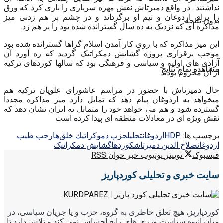
نداشتند . در واقع دمیرتاش نقش مهره سربازی را بازی کرد که ورق
را برای اردوغان و تیم او برگرداند و در چشم بر هم زدنی میز
بدون نتیجه
مذاکره ای که نزدیک به ده سال گسترانده شده بود را بر هم زد.
این میز مذاکره که با روی کار آمدن اسلام گراها گسترانده شده بود
موجب برقراری پروژه گشایش دمکراتیک گردید که ره آورد آن
آزادی های اولیه و سیاسی و فرهنگی بود که سالها کوردهای ترکیه
مشاهده تمام نتایج
از آن محروم بودند.
حال دمیرتاش با حضور در مراسم عاشورای علویان ترکیه هم
میخواهد به اردوغان پیام دهد که تمایل دارد میز مذاکره مجددا
گسترده شود و هم می خواهد خود را متمایل به ایران نشان دهد که
نقش ویژه ای در معادلات منطقه ای پیدا کرده است
برچسب ها:
HDP
اردوغان
تحليل
حزب دموكراتيك خلق‌ها
رجب طیب
اردوغان
صلاح الدين دميرتاش
کوردها
گشایش دمکراتیک
فیسبوک
توییتر
یوتیوب
خبر خوان RSS
سایت خبری و تحلیلی کوردپاریز
کوردپاریز، هیچ تعلق خاطری به گروه، حزب و یا جریان سیاسی، در
میان انبوه سیاست ورزی های رایج احساس نمی کند و تلاش دارد تا