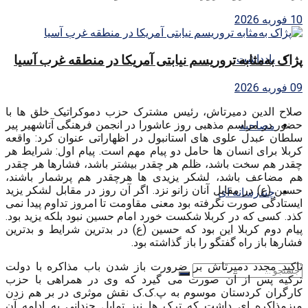
10 فوریه 2026
یادداشت
پژاک به‌مثابه تروریسم نیابتی آمریکا در منطقه غرب آسیا
09 فوریه 2026
صلاح الدین دمیرتاش، رئیس مشترک حزب دموکراتیک خلق ها با
حضور در مراسم مذهبی روز عاشورا در انجمن فرهنگی آتاشهیر پیر
مصاحبه
سلطان عبدل علوی های استانبول در اظهاراتی عنوان کرد: واقعه
کربلا برای انسان ها حامل دو پیام مهم است. پیام اول: شرایط هر
چقدر هم سخت باشد، ظلم هر چقدر بیشتر باشد، فشارها هر چقدر
هم مضاعف باشد، لشکر یزیدی ها هرچقدر هم پرشمار باشند،
حسین (ع) در مقابل آنان زانو نزد. اگر آن روز در مقابل لشکر یزید
چندرسانه ای
ایستادگی صورت نگرفته بود معنی مقاومت تا امروز تداوم پیدا نمی
کذد. کسی که در کربلا شکست خورد امام حسین نبود بلکه یزید بود.
پیام دوم کربلا این بود که حسین (ع) در بدترین شرایط و بدترین
فشارها باز راه گفتگو را باز گذاشته بود.
تاکید مجدد دمیرتاش بر ضرورت باز شدن باب مذاکره با دولت
ترکیه پس از آن صورت می گیرد که وی در همراهی با حزب
کارگران کردستان موسوم به پ.ک.ک نقش موثری در بر هم زدن
میزمذاکره ای داشت که ترک ها نیز تمایل چندانی به ادامه آن