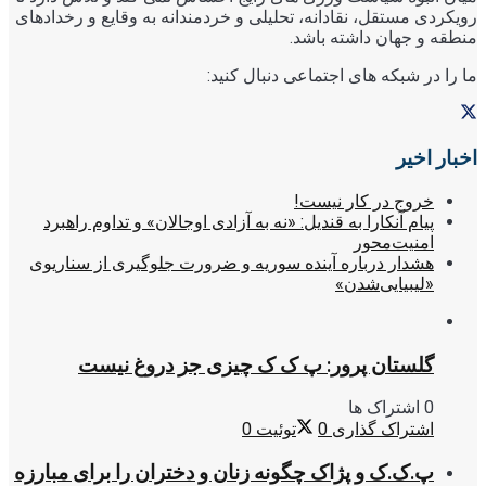
رویکردی مستقل، نقادانه، تحلیلی و خردمندانه به وقایع و رخدادهای
منطقه و جهان داشته باشد.
ما را در شبکه های اجتماعی دنبال کنید:
اخبار اخیر
خروج در کار نیست!
پیام آنکارا به قندیل: «نه به آزادی اوجالان» و تداوم راهبرد
امنیت‌محور
هشدار درباره آینده سوریه و ضرورت جلوگیری از سناریوی
«لیبیایی‌شدن»
گلستان پرور: پ ک ک چیزی جز دروغ نیست
0 اشتراک ها
اشتراک گذاری
0
توئیت
0
پ.ک.ک و پژاک چگونه زنان و دختران را برای مبارزه