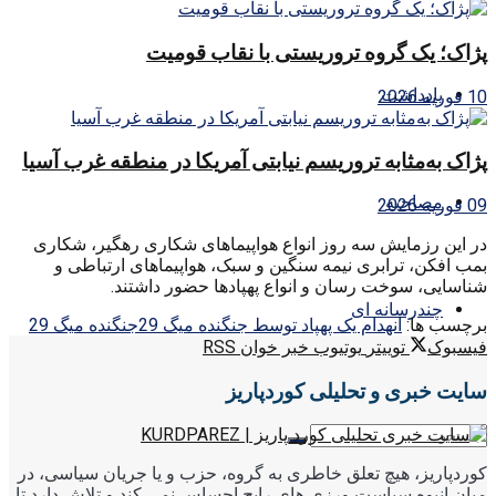
پژاک؛ یک گروه تروریستی با نقاب قومیت
یادداشت
10 فوریه 2026
پژاک به‌مثابه تروریسم نیابتی آمریکا در منطقه غرب آسیا
مصاحبه
09 فوریه 2026
در این رزمایش سه روز انواع هواپیماهای شکاری رهگیر، شکاری
بمب افکن، ترابری نیمه سنگین و سبک، هواپیماهای ارتباطی و
شناسایی، سوخت رسان و انواع پهپادها حضور داشتند.
چندرسانه ای
برچسب ها:
انهدام یک پهپاد توسط جنگنده میگ 29
جنگنده میگ 29
فیسبوک
توییتر
یوتیوب
خبر خوان RSS
سایت خبری و تحلیلی کوردپاریز
کوردپاریز، هیچ تعلق خاطری به گروه، حزب و یا جریان سیاسی، در
میان انبوه سیاست ورزی های رایج احساس نمی کند و تلاش دارد تا