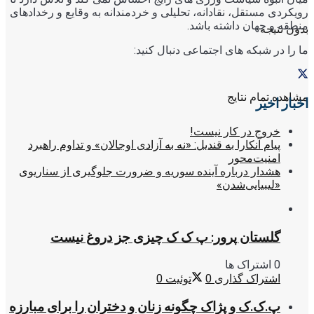
رویکردی مستقل، نقادانه، تحلیلی و خردمندانه به وقایع و رخدادهای
منطقه و جهان داشته باشد.
بدون نتیجه
ما را در شبکه های اجتماعی دنبال کنید:
مشاهده تمام نتایج
اخبار اخیر
خروج در کار نیست!
پیام آنکارا به قندیل: «نه به آزادی اوجالان» و تداوم راهبرد
امنیت‌محور
هشدار درباره آینده سوریه و ضرورت جلوگیری از سناریوی
«لیبیایی‌شدن»
گلستان پرور: پ ک ک چیزی جز دروغ نیست
0 اشتراک ها
اشتراک گذاری
0
توئیت
0
پ.ک.ک و پژاک چگونه زنان و دختران را برای مبارزه