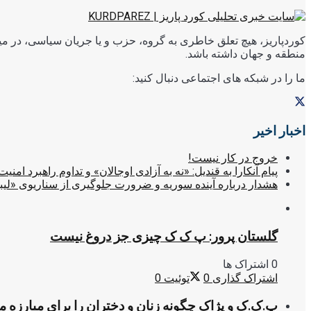
کوردپاریز، هیچ تعلق خاطری به گروه، حزب و یا جریان سیاسی، در میا
منطقه و جهان داشته باشد.
ما را در شبکه های اجتماعی دنبال کنید:
اخبار اخیر
خروج در کار نیست!
پیام آنکارا به قندیل: «نه به آزادی اوجالان» و تداوم راهبرد امنیت
هشدار درباره آینده سوریه و ضرورت جلوگیری از سناریوی «لیب
گلستان پرور: پ ک ک چیزی جز دروغ نیست
0 اشتراک ها
اشتراک گذاری
0
توئیت
0
پ.ک.ک و پژاک چگونه زنان و دختران را برای مبارزه 