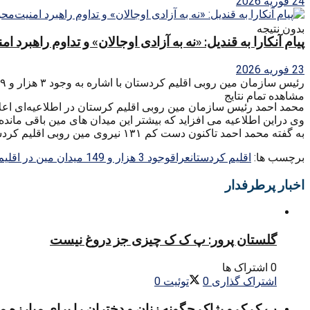
24 فوریه 2026
بدون نتیجه
پیام آنکارا به قندیل: «نه به آزادی اوجالان» و تداوم راهبرد ا
23 فوریه 2026
رئیس سازمان مین روبی اقلیم کردستان با اشاره‌ به‌ وجود ۳ هزار و ۱۴۹ میدان مین در اقلیم کردستان، گفت که‌ تا کنون ۱۳۱ نیروی این سازمان در انفجار مین قربانی شده‌اند.
مشاهده تمام نتایج
محمد احمد رئیس سازمان مین روبی اقلیم کرستان در اطلاعیه‌ای اعلام کرد که‌ در حال حاضر ۳ هزار و ۱۴۹ م
وی دراین اطلاعیه‌ می افزاید که‌ بیشتر این میدان های مین باقی مانده‌ جنگ ۸ ساله‌ میان ایران و عراق است و برخی از آن ها نیز توسط داعش ایجا
به‌ گفته‌ محمد احمد تاکنون دست کم ۱۳۱ نیروی مین روبی اقلیم کردستان در زمان پاکسازی مناطق، خنثی سازی مین و تله‌های انفجاری جان خود را ازدست داده‌ و یا دچار قطع عضو شده‌اند.
برچسب ها:
اقلیم کردستان
عراق
وجود 3 هزار و 149 میدان مین در اقلیم کردستان
اخبار پرطرفدار
گلستان پرور: پ ک ک چیزی جز دروغ نیست
0 اشتراک ها
اشتراک گذاری
0
توئیت
0
پ.ک.ک و پژاک چگونه زنان و دختران را برای مبارزه 