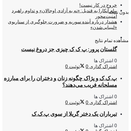
خروج در کار نیست!
پیام آنکارا به قندیل: «نه به آزادی اوجالان» و تداوم راهبرد
بدون نتیجه
امنیت‌محور
هشدار درباره آینده سوریه و ضرورت جلوگیری از سناریوی
«لیبیایی‌شدن»
مشاهده تمام نتایج
گلستان پرور: پ ک ک چیزی جز دروغ نیست
0 اشتراک ها
اشتراک گذاری
0
توئیت
0
پ.ک.ک و پژاک چگونه زنان و دختران را برای مبارزه
مسلحانه فریب می‌دهند؟
0 اشتراک ها
اشتراک گذاری
0
توئیت
0
تیرباران یک دختر گریلا از سوی پ.ک.ک
0 اشتراک ها