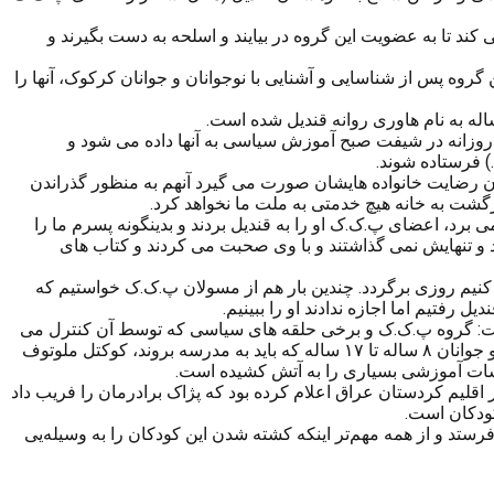
ند تا به عضویت این گروه در بیایند و اسلحه به دست بگیرند و
وه پس از شناسایی و آشنایی با نوجوانان و جوانان کرکوک، آنها را
، پس از مدتی روانه دوره آموزشی تازه واردها می شوند و این دوره هم ۴ الی ۵ ماه ادامه دارد و روزانه در شیفت صبح آموزش سیاسی به آنها داده می شود و
 فرستاده شوند.
ون رضایت خانواده هایشان صورت می گیرد آنهم به منظور گذراندن
ازگشت به خانه هیچ خدمتی به ملت ما نخواهد کرد.
 برد، اعضای پ.ک.ک او را به قندیل بردند و بدینگونه پسرم ما را
د و تنهایش نمی گذاشتند و با وی صحبت می کردند و کتاب های
نیم روزی برگردد. چندین بار هم از مسولان پ.ک.ک خواستیم که
 رفتیم اما اجازه ندادند او را ببینیم.
در دی ماه ۱۳۹۴ احمد داود اوغلو نخست وزیر وقت ترکیه گفت: گروه پ.ک.ک و برخی حلقه های سیاسی که توسط آن کنترل می
شوند با ادبیات خود زهر نفرت را به جوانان تزریق می کنند و آنها را تحت احاطۀ خود در می آورند. . داود اوغلو افزود: پ.ک.ک به دست بچه ها و جوانان ۸ ساله تا ۱۷ ساله که باید به مدرسه بروند، کوکتل ملوتوف
سسات آموزشی بسیاری را به آتش کشیده است.
اقلیم کردستان عراق اعلام کرده بود که پژاک برادرمان را فریب داد
کودکان است.
بعد هم به آغوش مرگ می‌فرستد و از همه مهم‌تر اینکه کشته شدن این کودکان را به وسیله‌یی