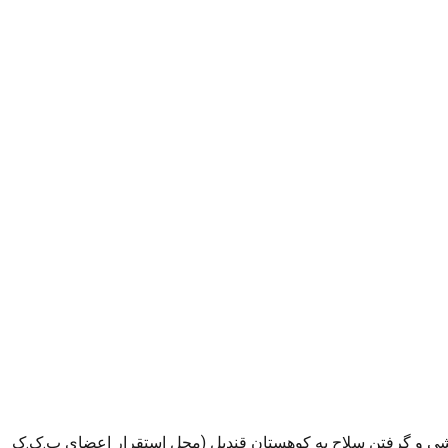
زشی و گرفتن سلاح به کوهستان قندیل (محل استقرار اعضای پ.ک.ک