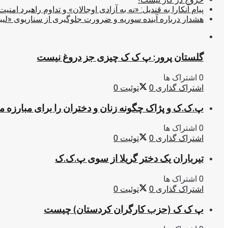
پیام آنکارا به قندیل: «نه به آزادی اوجالان» و تداوم راهبرد امنیت
هشدار درباره آینده سوریه و ضرورت جلوگیری از سناریوی «لیب
گلستان پرور: پ ک ک چیزی جز دروغ نیست
0 اشتراک ها
اشتراک گذاری
0
توئیت
0
پ.ک.ک و پژاک چگونه زنان و دختران را برای مبارزه 
0 اشتراک ها
اشتراک گذاری
0
توئیت
0
تیرباران یک دختر گریلا از سوی پ.ک.ک
0 اشتراک ها
اشتراک گذاری
0
توئیت
0
پ ک ک (حزب کارگران کردستان) چیست