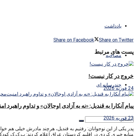
یادداشت
Share on Facebook
Share on Twitter
پست های مرتبط
مصاحبه
خروج در کار نیست!
چندرسانه ای
24 فوریه 2026
پیام آنکارا به قندیل: «نه به آزادی اوجالان» و تداوم راهبرد ا
23 فوریه 2026
پدر یکی از این نوجوانان: رفتیم به قندیل، هرچند مادرش خیلی هم خواهش 
منابع خبری کردی در اقلیم کردستان عراق اعلام کردند: پ.ک.ک کود