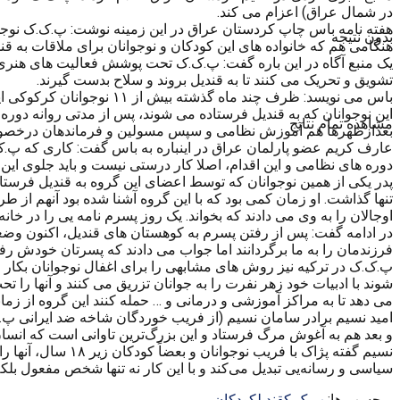
در شمال عراق) اعزام می کند.
هفته نامه باس چاپ کردستان عراق در این زمینه نوشت: پ.ک.ک نوجوان
بدون نتیجه
هنگامی هم که خانواده های این کودکان و نوجوانان برای ملاقات به قند
یک منبع آگاه در این باره گفت: پ.ک.ک تحت پوشش فعالیت های هنری یا
تشویق و تحریک می کنند تا به قندیل بروند و سلاح بدست گیرند.
باس می نویسد: ظرف چند ماه گذشته بیش از ۱۱ نوجوانان کرکوکی اینچنین اغفال شده اند. آخرین نفر آنها هفته ی گذشته بود که جوانی ۱۹ ساله به نام هاوری روانه قندیل شده است.
مشاهده تمام نتایج
بعدازظهرها هم آموزش نظامی و سپس مسولین و فرماندهان درخصوص آن
عارف کریم عضو پارلمان عراق در اینباره به باس گفت: کاری که پ.ک
دوره های نظامی و این اقدام، اصلا کار درستی نیست و باید جلوی این ک
پدر یکی از همین نوجوانان که توسط اعضای این گروه به قندیل فرستاده
تنها گذاشت. او زمان کمی بود که با این گروه آشنا شده بود آنهم ا
اوجالان را به وی می دادند که بخواند. یک روز پسرم نامه یی را در خانه
در ادامه گفت: پس از رفتن پسرم به کوهستان های قندیل، اکنون وضع
فرزندمان را به ما برگردانند اما جواب می دادند که پسرتان خودش رفته و
می دهد تا به مراکز آموزشی و درمانی و … حمله کنند این گروه از 
امید نسیم برادر سامان نسیم (از فریب خوردگان شاخه ضد ایرانی پ.ک.
و بعد هم به آغوش مرگ فرستاد و این بزرگ‌ترین تاوانی است که انسا
نسیم گفته پژاک ب
سیاسی و رسانه‌یی تبدیل می‌کند و با این کار نه تنها شخص مفعول بلک
برچسب ها:
پ ک ک
قندیل
کودکان