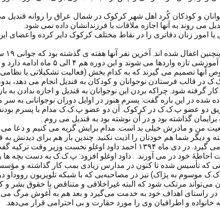
ان و کودکان کُرد اهل شهر کرکوک در شمال عراق را روانه قندیل می ک
یل می روند به آنها اجازه ملاقات با فرزندانشان داده نمی شود.
 امور زنان دفاتری را در نقاط مختلف کرکوک دایر کرده واعضای این گر
این نوجوانان که به قندیل فرستاده می شوند
ها تصمیم می گیرند که به کدام بخش (فعالیت تشکیلاتی یا نظامی.)
.ک در قالب فرستادن نوجوانان و کودکان به قندیل انجام می دهد، بد
ار گرفته شود. چراکه بردن این نوجوانان به قندیل و اجازه ندادن به ب
 شده در این باره گفت: پسرم هنوز در اوایل دوران نوجوانانی به سر می
ز طریق دو عضو پ.ک.ک در کرکوک. آن دو عضو پ.ک.ک مدام با پسرم بودن
 برایمان گذاشته بود و در آن نوشته بود به قندیل می روم .
یت من و مادرش خیلی بد است. مدام برایش گریه می کنیم و دعا می ک
 دیگر شما هم خودتان را اذیت نکنید. چندین بار هم برای دیدنش به قندیل
پ.ک.ک در ترکیه نیز روش های مشابهی را برای اغفال نوجوانان بکار می گیرد. 
زمانی که تأسیس شده تا کنون در مدارس زیادی بمب کار گذاشته و مؤ
ک موسوم به پژاک) نیز در مصاحبه‌یی که با شبکه تلویزیون رووداو در 
ن می‌تواند مرتکب شود که البته غیراخلاقی و متناقض با حقوق بشر و 
ا فریب نوجوانان و بعضاً کودکان زیر ۱۸ سال، آنها را در راستای اهداف خود به خدمت می‌گیرد و 
ه خانواده و اطرافیان وی را مورد حقارت و بی احترامی قرار می‌دهد.