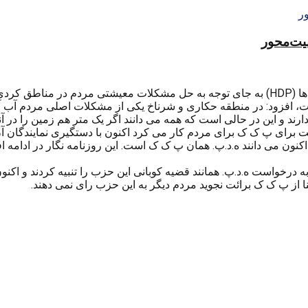
منیت‌محور
 پردازد.
 گفتگو با شبکه کرد زبان TRT Kurdi سخن می گفت، افزود: در منطقه حکاری و شرناخ یکی از م
د و این در حالی است که همه می دانند اگر یک متر هم زمین را در آنج
 برای پ ک ک برای مردم کار می کرد اکنون با دستگیری نمایندگان آن 
 اکنون می دانند ه.د.پ. همان پ ک ک است. این روزنامه نگار در ادامه
رخواست ه.د.پ. همانند قضیه کوبانی این حزب را تنبیه کردند و اکنون 
لنا از پ ک ک برائت نجوید مردم دیگر به این حزب رای نمی دهند.