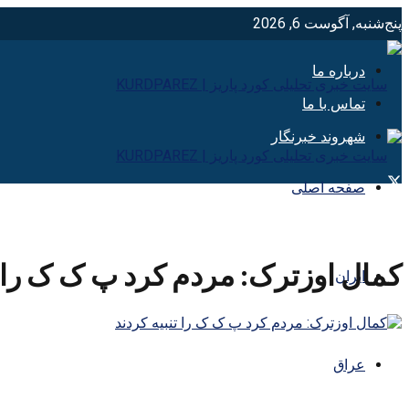
پنج‌شنبه, آگوست 6, 2026
درباره ما
تماس با ما
شهروند خبرنگار
صفحه اصلی
کمال اوزترک: مردم کرد پ ک ک را ت
ایران
عراق