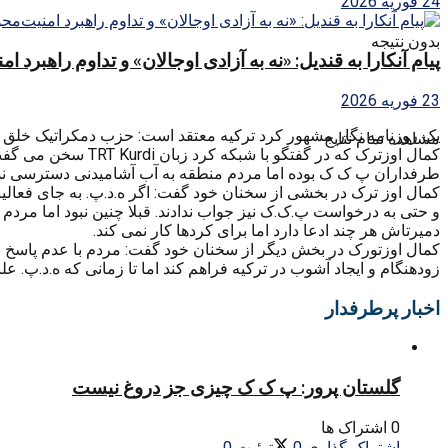
24 فوریه 2026
بدون نتیجه
پیام آنکارا به قندیل: «نه به آزادی اوجالان» و تداوم راهبرد ا
23 فوریه 2026
یک روزنامه نگار مشهور کرد ترکیه معتقد است: حزب دمکراتیک خلق ها (HDP) به جای توجه به حل مشکلات معیشتی مردم در مناطق کردی فقط و فقط به تبلیغات برای پ ک ک می
مشاهده تمام نتایج
کمال اوزترک که در
طرفداران پ ک ک بوده اما مردم منطقه به آب آشامیدنی دسترسی ندارن
کمال اوز ترک در بخشی از سخنان خود گفت: اگر ه.د.پ. به جای فعالیت
و حتی به درخواست پ.ک.ک نیز جواب ندادند. قبلا چنین نبود اما مردم
دمیرتاش هر چند ادعا دارد اما برای کردها کار نمی کند.
کمال اوزتورک در بخش دیگر از سخنان خود گفت: مردم با عدم پاسخ به د
زودهنگام و ایجاد آشوب در ترکیه فراهم کند اما تا زمانی که ه.د.پ. ع
اخبار پرطرفدار
گلستان پرور: پ ک ک چیزی جز دروغ نیست
0 اشتراک ها
اشتراک گذاری
0
توئیت
0