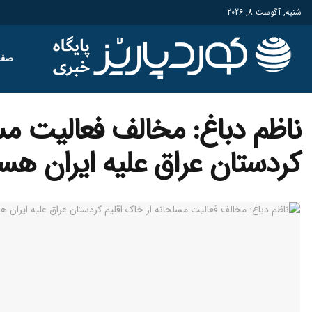
شنبه, آگوست 8, 2026
صفح
ناظم دباغ: مخالف فعالیت مسل
کردستان عراق علیه ایران هس