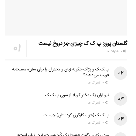
گلستان پرور: پ ک ک چیزی جز دروغ نیست
0 اشتراک ها
پ.ک.ک و پژاک چگونه زنان و دختران را برای مبارزه مسلحانه
فریب می‌دهند؟
0 اشتراک ها
تیرباران یک دختر گریلا از سوی پ.ک.ک
0 اشتراک ها
پ ک ک (حزب کارگران کردستان) چیست
0 اشتراک ها
مردی که می‌گفت «هرجا یک کُرد هست، آنجا ایران است»