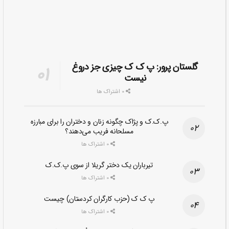
گلستان پرور: پ ک ک چیزی جز دروغ
نیست
0 اشتراک ها
پ.ک.ک و پژاک چگونه زنان و دختران را برای مبارزه
مسلحانه فریب می‌دهند؟
0 اشتراک ها
تیرباران یک دختر گریلا از سوی پ.ک.ک
0 اشتراک ها
پ ک ک (حزب کارگران کردستان) چیست
0 اشتراک ها