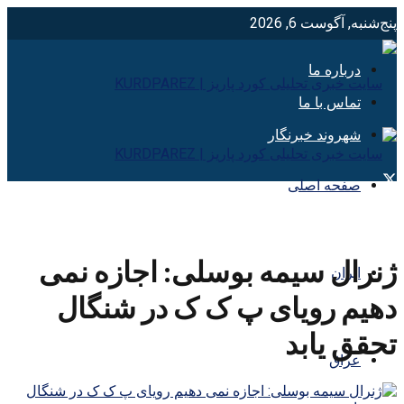
پنج‌شنبه, آگوست 6, 2026
درباره ما
تماس با ما
شهروند خبرنگار
صفحه اصلی
ژنرال سیمه بوسلی: اجازه نمی
ایران
دهیم رویای پ ک ک در شنگال
تحقق یابد
عراق