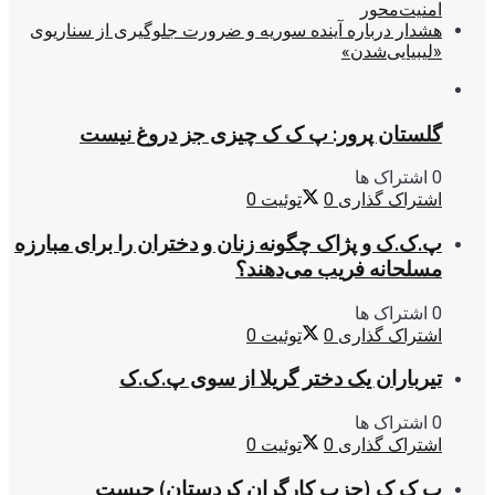
امنیت‌محور
هشدار درباره آینده سوریه و ضرورت جلوگیری از سناریوی
«لیبیایی‌شدن»
گلستان پرور: پ ک ک چیزی جز دروغ نیست
0 اشتراک ها
اشتراک گذاری
0
توئیت
0
پ.ک.ک و پژاک چگونه زنان و دختران را برای مبارزه
مسلحانه فریب می‌دهند؟
0 اشتراک ها
اشتراک گذاری
0
توئیت
0
تیرباران یک دختر گریلا از سوی پ.ک.ک
0 اشتراک ها
اشتراک گذاری
0
توئیت
0
پ ک ک (حزب کارگران کردستان) چیست