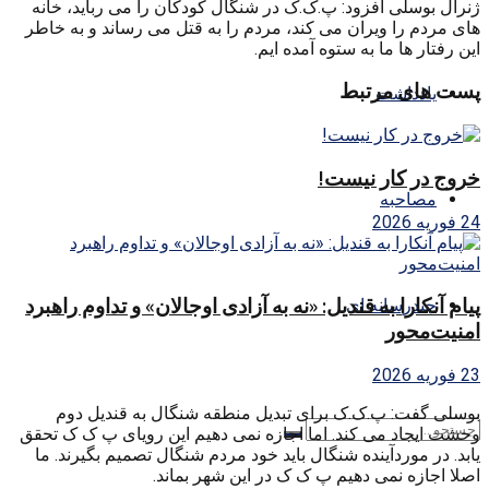
ژنرال بوسلی افزود: پ.ک.ک در شنگال کودکان را می رباید، خانه
های مردم را ویران می کند، مردم را به قتل می رساند و به خاطر
این رفتار ها ما به ستوه آمده ایم.
پست های مرتبط
یادداشت
خروج در کار نیست!
مصاحبه
24 فوریه 2026
پیام آنکارا به قندیل: «نه به آزادی اوجالان» و تداوم راهبرد
چندرسانه ای
امنیت‌محور
23 فوریه 2026
بوسلی گفت: پ.ک.ک برای تبدیل منطقه شنگال به قندیل دوم
وحشت ایجاد می کند. اما اجازه نمی دهیم این رویای پ ک ک تحقق
یابد. در موردآینده شنگال باید خود مردم شنگال تصمیم بگیرند. ما
اصلا اجازه نمی دهیم پ ک ک در این شهر بماند.