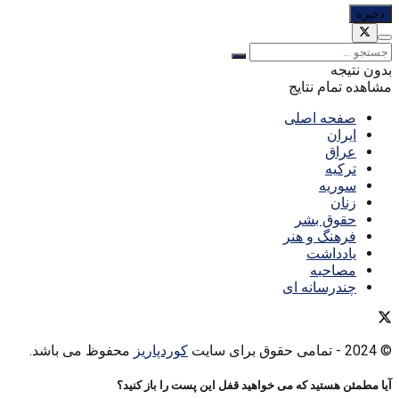
بدون نتیجه
مشاهده تمام نتایج
صفحه اصلی
ایران
عراق
ترکیه
سوریه
زنان
حقوق بشر
فرهنگ و هنر
یادداشت
مصاحبه
چندرسانه ای
© 2024
- تمامی حقوق برای سایت
کوردپاریز
محفوظ می باشد.
آیا مطمئن هستید که می خواهید قفل این پست را باز کنید؟