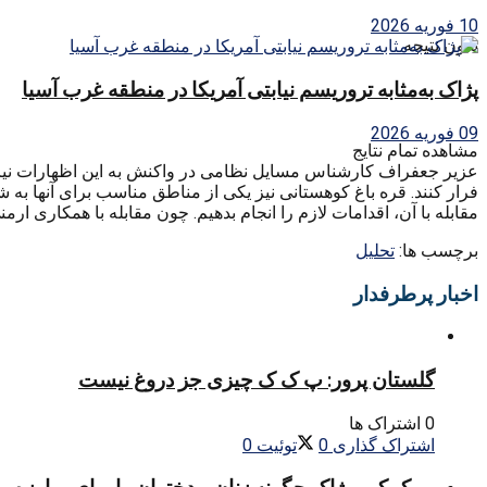
10 فوریه 2026
بدون نتیجه
پژاک به‌مثابه تروریسم نیابتی آمریکا در منطقه غرب آسیا
09 فوریه 2026
مشاهده تمام نتایج
عزیر جعفراف کارشناس مسایل نظامی در واکنش به این اظهارات نیز 
فرار کنند. قره باغ کوهستانی نیز یکی از مناطق مناسب برای آنها به شم
مقابله با آن، اقدامات لازم را انجام بدهیم. چون مقابله با همکاری ار
برچسب ها:
تحليل
اخبار پرطرفدار
گلستان پرور: پ ک ک چیزی جز دروغ نیست
0 اشتراک ها
اشتراک گذاری
0
توئیت
0