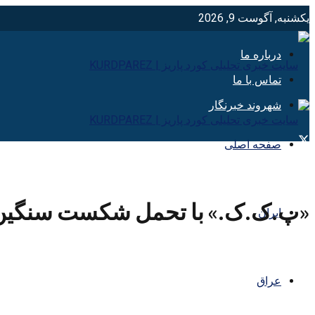
یکشنبه, آگوست 9, 2026
درباره ما
تماس با ما
شهروند خبرنگار
صفحه اصلی
«پ.ک.ک.» با تحمل شکست سنگین در
ایران
عراق