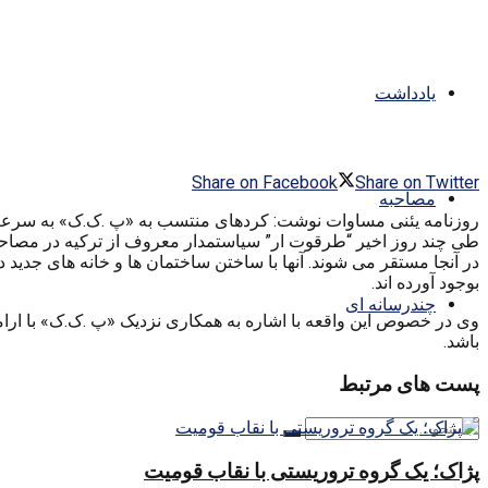
یادداشت
Share on Facebook
Share on Twitter
مصاحبه
روزنامه یئنی مساوات نوشت: کردهای منتسب به «پ .ک.ک» به سرعت ب
طی چند روز اخیر “طرقوت ار” سیاستمدار معروف از ترکیه در مصاحب
در آنجا مستقر می شوند. آنها با ساختن ساختمان ها و خانه های جدید 
بوجود آورده اند.
چندرسانه ای
وی در خصوص این واقعه با اشاره به همکاری نزدیک «پ .ک.ک» با ارامنه
باشد.
پست های مرتبط
پژاک؛ یک گروه تروریستی با نقاب قومیت