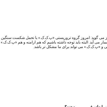
می گوید: امروز گروه تروریستی «پ.ک.ک.» با تحمل شکست سنگین در 
ار می آید. البته باید توجه داشته باشیم که هم ارامنه و هم «پ.ک.ک.» 
منی و «پ.ک.ک.» می تواند برای ما مشکل تر باشد.