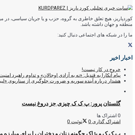
کوردپاریز، هیچ تعلق خاطری به گروه، حزب و یا جریان سیاسی، در میا
منطقه و جهان داشته باشد.
ما را در شبکه های اجتماعی دنبال کنید:
اخبار اخیر
خروج در کار نیست!
پیام آنکارا به قندیل: «نه به آزادی اوجالان» و تداوم راهبرد امنیت
هشدار درباره آینده سوریه و ضرورت جلوگیری از سناریوی «لیب
گلستان پرور: پ ک ک چیزی جز دروغ نیست
0 اشتراک ها
اشتراک گذاری
0
توئیت
0
پ.ک.ک و پژاک چگونه زنان و دختران را برای مبارزه 