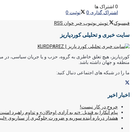
0 اشتراک ها
اشتراک گذاری
0
توئیت
0
فیسبوک
توییتر
یوتیوب
خبر خوان RSS
سایت خبری و تحلیلی کوردپاریز
کوردپاریز، هیچ تعلق خاطری به گروه، حزب و یا جریان سیاسی، در میا
منطقه و جهان داشته باشد.
ما را در شبکه های اجتماعی دنبال کنید:
اخبار اخیر
خروج در کار نیست!
پیام آنکارا به قندیل: «نه به آزادی اوجالان» و تداوم راهبرد امنیت
هشدار درباره آینده سوریه و ضرورت جلوگیری از سناریوی «لیب