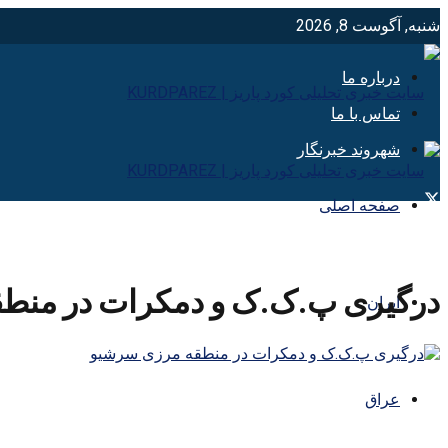
شنبه, آگوست 8, 2026
درباره ما
تماس با ما
شهروند خبرنگار
صفحه اصلی
درگیری پ.ک.ک و دمکرات در منط
ایران
عراق