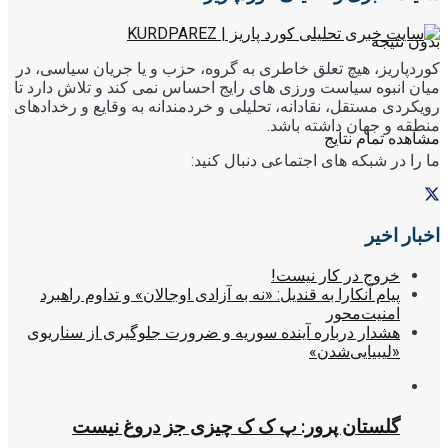
بدون نتیجه
کوردپاریز، هیچ تعلق خاطری به گروه، حزب و یا جریان سیاسی، در
میان انبوه سیاست ورزی های رایج احساس نمی کند و تلاش دارد تا
رویکردی مستقل، نقادانه، تحلیلی و خردمندانه به وقایع و رخدادهای
منطقه و جهان داشته باشد.
مشاهده تمام نتایج
ما را در شبکه های اجتماعی دنبال کنید:
اخبار اخیر
خروج در کار نیست!
پیام آنکارا به قندیل: «نه به آزادی اوجالان» و تداوم راهبرد
امنیت‌محور
هشدار درباره آینده سوریه و ضرورت جلوگیری از سناریوی
«لیبیایی‌شدن»
گلستان پرور: پ ک ک چیزی جز دروغ نیست