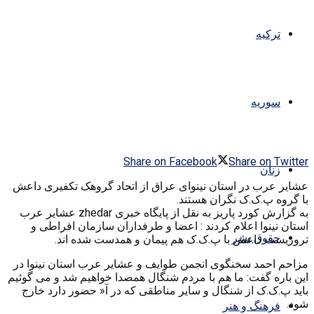
ترکیه
سوریه
Share on Facebook
Share on Twitter
زنان
عشایر عرب در استان نینوای عراق از اتحاد گروهک تکفیری داعش
با گروه پ.ک.ک نگران هستند.
به گزارش کورد پاریز به نقل از پایگاه خبری zhedar عشایر عرب
استان نینوا اعلام کردند : اعضا و طرفداران سازمان افراطی و
حقوق بشر
تروریست داعش با پ.ک.ک هم پیمان و همدست شده اند.
مزاحم احمد سخنگوی انجمن طوایف و عشایر عرب استان نینوا در
این باره گفت: ما هم با مردم شنگال همصدا خواهیم شد و می گوئیم
باید پ.ک.ک از شنگال و سایر مناطقی که در آ« حضور دارد خارج
شود.
فرهنگ و هنر