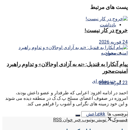
پست های مرتبط
یادداشت
خروج در کار نیست!
24 فوریه 2026
مصاحبه
پیام آنکارا به قندیل: «نه به آزادی اوجالان» و تداوم راهبرد
امنیت‌محور
چندرسانه ای
23 فوریه 2026
احمد در ادامه افزود: اعرابی که طرفدار و عضو داعش بودند،
امروزه در صفوف اعضای مسلح پ.ک.ک در منطقه دیده می شوند
و این خود زمینه های نگرانی و آشوب را فراهم می کند.
برچسب ها:
pkk
داعش
فیسبوک
توییتر
یوتیوب
خبر خوان RSS