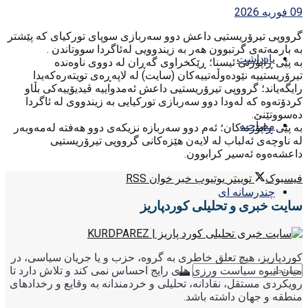
09 فوریه 2026
گرووپی تیرۆریستیی داعش دوو سەربازی سوپای تورکیای کە پێشتر
بە بارمەتەی گرتبوون هەر بە زیندوویی لەئاگردا سووتاندن .
یادداشت
بە پێی ڕاپۆرتی ئیسنا؛ ڕێکخراوی گەڕان لە دووی ناوەندە
تیرۆریستییە نێودەوڵەتییەکان (سایت) لە لاپەڕەی تویتەرەکەیدا
رایگەیاند؛ گرووپی تیرۆریستیی داعش ئەمدواییە ڤیدیۆییەکی بڵاو
کردۆتەوە کە لەودا دوو سەربازی تورکیایی بە زیندووی لە ئاگردا
دەسووتێنێ.
مصاحبه
بە پێی ڕاپۆرتەکان؛ ئەم دوو سەربازە نزیکەی دوو هەفتە لەمەوبەر
لە ناوچەی ئەلباب لە لایەن هێزەکانی گرووپی تیرۆریستیی
داعشەەوە ئەسیر کرابوون.
فیسبوک
توییتر
یوتیوب
خبر خوان RSS
چندرسانه ای
سایت خبری و تحلیلی کوردپاریز
کوردپاریز، هیچ تعلق خاطری به گروه، حزب و یا جریان سیاسی، در
میان انبوه سیاست ورزی های رایج احساس نمی کند و تلاش دارد تا
رویکردی مستقل، نقادانه، تحلیلی و خردمندانه به وقایع و رخدادهای
منطقه و جهان داشته باشد.