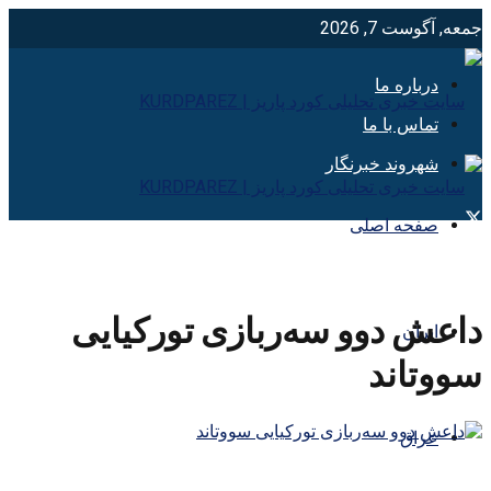
جمعه, آگوست 7, 2026
درباره ما
تماس با ما
شهروند خبرنگار
صفحه اصلی
داعش دوو سەربازی تورکیایی
ایران
سووتاند
عراق