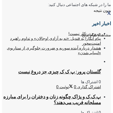
ما را در شبکه های اجتماعی دنبال کنید:
بدون نتیجه
اخبار اخیر
خروج در کار نیست!
مشاهده تمام نتایج
پیام آنکارا به قندیل: «نه به آزادی اوجالان» و تداوم راهبرد
امنیت‌محور
هشدار درباره آینده سوریه و ضرورت جلوگیری از سناریوی
«لیبیایی‌شدن»
گلستان پرور: پ ک ک چیزی جز دروغ نیست
0 اشتراک ها
اشتراک گذاری
0
توئیت
0
پ.ک.ک و پژاک چگونه زنان و دختران را برای مبارزه
مسلحانه فریب می‌دهند؟
0 اشتراک ها