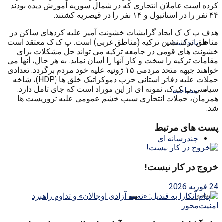
کرده است.عاملان انتحاری که در شمال سوریه آموزش دیده بودند
۴۴ نفر را در استانبول و ۱۴ نفر را در قیصریه کشتند.
هدف پ ک ک ایجاد گرایشات خشونت آمیز علیه کردهای ساکن در
مناطق ترک نشین ترکیه (مناطق غربی) است. پ ک ک معتقد است
یادداشت
خشونت های قومی در جامعه ترکیه می تواند حل مشکلات برای
مقامات ترکیه را سخت و کار آنها را آسان نماید. به هر حال، آنها می
خواهند جبهه متحد مردمی ۱۵ ژوئیه علیه خود مردم برگردد. تعدادی
حملات علیه دفاتر استانی حزب دموکراتیک خلق ها (HDP)، شاخه
سیاسی پ ک ک، نمونه ای از این موراد است که جای تامل دارد.
مصاحبه
همزمان، حملات انتحاری سبب خشم عمومی علیه تروریست ها
شد.
پست های مرتبط
چندرسانه ای
خروج در کار نیست!
24 فوریه 2026