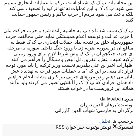
این محاسبات پ ک ک اشتباه است. ترکیه با عملیات انتحاری تسلیم
نمی شود. پ ک ک با این عملیات نه تنها ترکیه را تضعیف نمی کند
بلکه باعث می شود مردم از حزب حاکم و رئیس جمهور حمایت
کنند.
پ ک ک سبب شد تا ه.د.پ. به حاشیه رانده شود و حزب حرکت ملی
با حزب عدالت و توسعه اعلام همبستگی نماید. حتی مخالفت حزب
جمهوریخواه خلق نیز نتیجه نداد. حملات انتحاری پ ک ک فقط به
منافع آن در سوریه ضربه زد. با ورود جنگ داخلی سوریه به مرحله
ای جدید، جنگجویان پ ک ک پیش شرط لازم برای ورود زمینی
ترکیه علیه داعش، عفرین، تل ابیض و شنگال را فراهم می کنند.
اظهارات اخیر بن علی ییلدریم نخست وزیر ترکیه را باید مورد توجه
قرار داد مبنی بر این که “ما با عملیات سپر فرات به تهدید داعش
پایان می دهیم و در مرزهای جنوبی نیز کاری مشابه انجام خواهیم
داد.همان افرادی که پ ک ک را انقلابی تصور می کردند باید بدانند
همانند این تروریست ها در خواب هستند.
منبع: dailysabah
نویسنده: برهان الدین دوران
برگردان به فارسی: شهاب الدین گازرانی
برچسب ها:
تحليل
فیسبوک
توییتر
یوتیوب
خبر خوان RSS