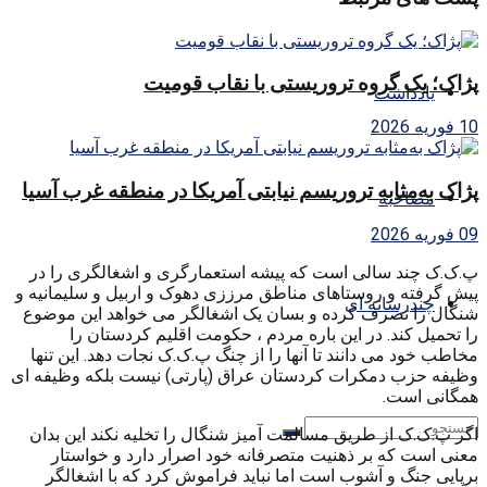
پژاک؛ یک گروه تروریستی با نقاب قومیت
یادداشت
10 فوریه 2026
پژاک به‌مثابه تروریسم نیابتی آمریکا در منطقه غرب آسیا
مصاحبه
09 فوریه 2026
پ.ک.ک چند سالی است که پیشه استعمارگری و اشغالگری را در
پیش گرفته و روستاهای مناطق مرززی دهوک و اربیل و سلیمانیه و
چندرسانه ای
شنگال را تصرف کرده و بسان یک اشغالگر می خواهد این موضوع
را تحمیل کند. در این باره مردم ، حکومت اقلیم کردستان را
مخاطب خود می دانند تا آنها را از چنگ پ.ک.ک نجات دهد. این تنها
وظیفه حزب دمکرات کردستان عراق (پارتی) نیست بلکه وظیفه ای
همگانی است.
اگر پ.ک.ک از طریق مسالمت آمیز شنگال را تخلیه نکند این بدان
معنی است که بر ذهنیت متصرفانه خود اصرار دارد و خواستار
برپایی جنگ و آشوب است اما نباید فراموش کرد که با اشغالگر