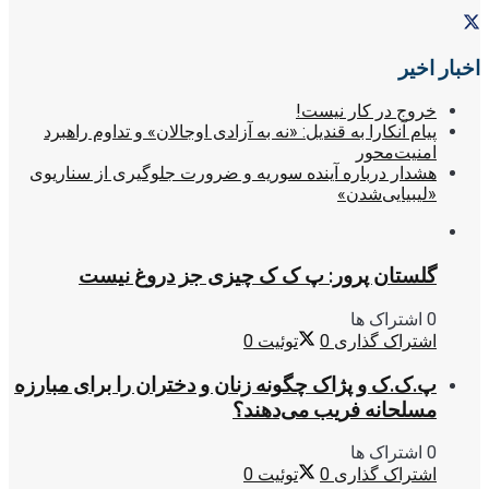
اخبار اخیر
خروج در کار نیست!
پیام آنکارا به قندیل: «نه به آزادی اوجالان» و تداوم راهبرد
امنیت‌محور
هشدار درباره آینده سوریه و ضرورت جلوگیری از سناریوی
«لیبیایی‌شدن»
گلستان پرور: پ ک ک چیزی جز دروغ نیست
0 اشتراک ها
اشتراک گذاری
0
توئیت
0
پ.ک.ک و پژاک چگونه زنان و دختران را برای مبارزه
مسلحانه فریب می‌دهند؟
0 اشتراک ها
اشتراک گذاری
0
توئیت
0