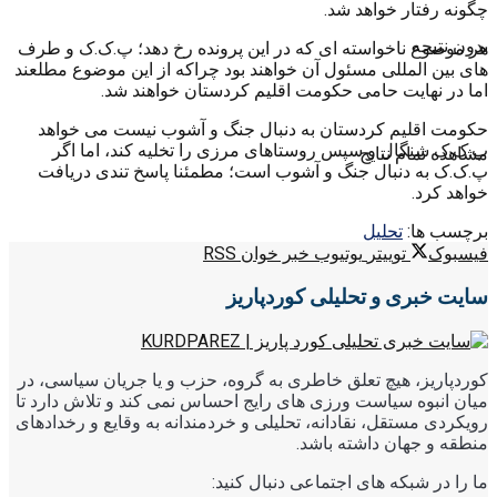
چگونه رفتار خواهد شد.
بدون نتیجه
هر موضوع ناخواسته ای که در این پرونده رخ دهد؛ پ.ک.ک و طرف
های بین المللی مسئول آن خواهند بود چراکه از این موضوع مطلعند
اما در نهایت حامی حکومت اقلیم کردستان خواهند شد.
حکومت اقلیم کردستان به دنبال جنگ و آشوب نیست می خواهد
پ.ک.ک شنگال و سپس روستاهای مرزی را تخلیه کند، اما اگر
مشاهده تمام نتایج
پ.ک.ک به دنبال جنگ و آشوب است؛ مطمئنا پاسخ تندی دریافت
خواهد کرد.
برچسب ها:
تحليل
فیسبوک
توییتر
یوتیوب
خبر خوان RSS
سایت خبری و تحلیلی کوردپاریز
کوردپاریز، هیچ تعلق خاطری به گروه، حزب و یا جریان سیاسی، در
میان انبوه سیاست ورزی های رایج احساس نمی کند و تلاش دارد تا
رویکردی مستقل، نقادانه، تحلیلی و خردمندانه به وقایع و رخدادهای
منطقه و جهان داشته باشد.
ما را در شبکه های اجتماعی دنبال کنید: