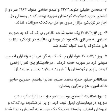
۳- محسن خلیلی متولد ۱۹۷۳ و عبدو حنشی متولد ۱۹۶۴ هر دو از
اعضای حزب دموکرات کردستان سوریه بودند که در روستای تل
اجار در نزدیکی عزاز از سوی عوامل پ.ک.ک سوزانده شدند.
۴- روز ۲۰۱۶٫۱۲٫۱۴ یک عضو شاخه نظامی پ.ک.ک که به صورت
اجباری به سربازی رفته بود در روستای مالکیه در نزدیکی عزاز به
طرز مشکوک با سه گلوله کشته شد.
۵- روز ۲۰۱۶٫۱۲٫۲ هواداران پ.ک.ک به گروهی از طرفداران انجمن
میهنی کرد در سوریه حمله کردند . در قامیشلو پنج نفر را زخمی
کردند و پرچم کردستان را آتش زدند. افراد زخمی عبارتند از:
عبدالقادر حیفو، حمزه محمد سلیم، صابر ابراهیم، حمرین حاجو،
خالد امین، هولر مزگین رمضان.
۶- روز ۲۰۱۶٫۱۲٫۵ صلاح یونس عضو حزب دموکرات کردستان
سوریه در بیمارستان اربیل فوت کرد. او بر اثر شکنجه پ.ک.ک و
نیروهای امنیتی وابسته به پ.ک.ک موسوم به آسایش نابینا شده