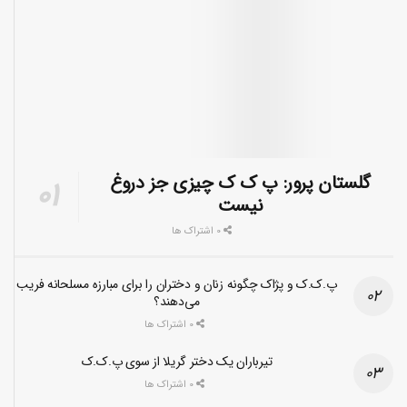
گلستان پرور: پ ک ک چیزی جز دروغ
نیست
0 اشتراک ها
پ.ک.ک و پژاک چگونه زنان و دختران را برای مبارزه مسلحانه فریب
می‌دهند؟
0 اشتراک ها
تیرباران یک دختر گریلا از سوی پ.ک.ک
0 اشتراک ها