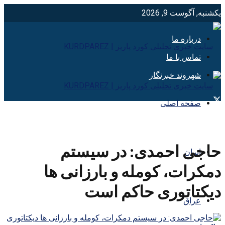
یکشنبه, آگوست 9, 2026
درباره ما
تماس با ما
شهروند خبرنگار
صفحه اصلی
حاجی احمدی: در سیستم
ایران
دمکرات، کومله و بارزانی ها
دیکتاتوری حاکم است
عراق