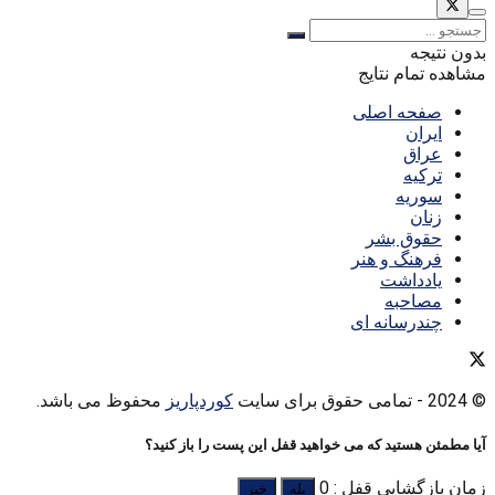
بدون نتیجه
مشاهده تمام نتایج
صفحه اصلی
ایران
عراق
ترکیه
سوریه
زنان
حقوق بشر
فرهنگ و هنر
یادداشت
مصاحبه
چندرسانه ای
© 2024
- تمامی حقوق برای سایت
کوردپاریز
محفوظ می باشد.
آیا مطمئن هستید که می خواهید قفل این پست را باز کنید؟
زمان بازگشایی قفل : 0
بله
خیر