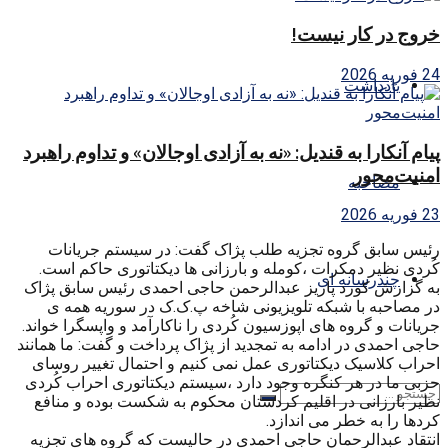
خروج در کار نیست!
24 فوریه 2026
یادداشت
پیام آنکارا به قندیل: «نه به آزادی اوجالان» و تداوم راهبرد
امنیت‌محور
مصاحبه
23 فوریه 2026
رئیس سابق گروه تجزیه طلب پژاک گفت: در سیستم جریانات
کُردی نظیر دمکرات ،کومله و بارزانی ها دیکتاتوری حاکم است.
چندرسانه ای
به گزارش کورد پاریز عبدالرحمن حاجی احمدی رئیس سابق پژاک
در مصاحبه با شبکه تلویزیونی شاخه پ.ک.ک در سوریه همه ی
جریانات و گروه های اپوزسیون کُردی را ناکارآمد و واپسگرا خواند.
حاجی احمدی در ادامه به تمجدید از پژاک پرداخت و گفت: ما همانند
احراب کلاسیک دیکتاتوری عمل نمی کنیم و احتمال تغییر روسای
حزبی ما در هر کنگره وجود دارد ،سیستم دیکتاتوری احراب کُردی
نظیر بارزانی در اقلیم کردستان محکوم به شکست بوده و منافع
کردها را به خطر می اندازد.
انتقاد عبدالرحمان حاجی احمدی در حالیست که گروه های تجزیه