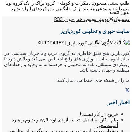
طلب سنتی همچون: دمکرات و کومله ، گروه پژاک را یک گروه نوپا
می داننند و مدعی هستند پژاک جایگاهی بین کردهای ایران ندارد.
بدون نتیجه
فیسبوک
توییتر
یوتیوب
خبر خوان RSS
سایت خبری و تحلیلی کوردپاریز
مشاهده تمام نتایج
کوردپاریز، هیچ تعلق خاطری به گروه، حزب و یا جریان سیاسی، در
میان انبوه سیاست ورزی های رایج احساس نمی کند و تلاش دارد تا
رویکردی مستقل، نقادانه، تحلیلی و خردمندانه به وقایع و رخدادهای
منطقه و جهان داشته باشد.
ما را در شبکه های اجتماعی دنبال کنید:
اخبار اخیر
خروج در کار نیست!
پیام آنکارا به قندیل: «نه به آزادی اوجالان» و تداوم راهبرد
امنیت‌محور
هشدار درباره آینده سوریه و ضرورت جلوگیری از سناریوی