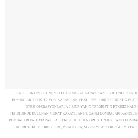
PKK TEROR ORGUTUNUN ELEBASI MURAT KARAYILAN, 6 YIL ONCE KURD
BOMBALAR YETISTIRIYOR. KARAYILAN VE SURIYELI BIR TERORISTIN EGITT
OTESI OPERASYONLARLA 2 BINE YAKIN TERORISTIN ETKISIZ HAL
TEHDIDINDE BULUNAN MURAT KARAYILAN'IN, CANLI BOMBALARI KANDIL'DE 
BOMBALARI PATLATARAK 6 ASKERI SEHIT EDEN ORGUTUN ILK CANLI BOMBACI
TABURU'NDA TERORISTLERE, PSIKOLOJIK, SIYASI VE ASKERI EGITIM VER