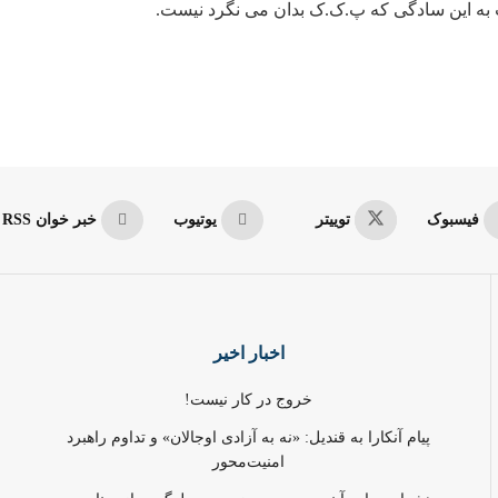
ت به این سادگی که پ.ک.ک بدان می نگرد نیست.
فیسبوک
توییتر
یوتیوب
خبر خوان RSS
اخبار اخیر
خروج در کار نیست!
پیام آنکارا به قندیل: «نه به آزادی اوجالان» و تداوم راهبرد
امنیت‌محور