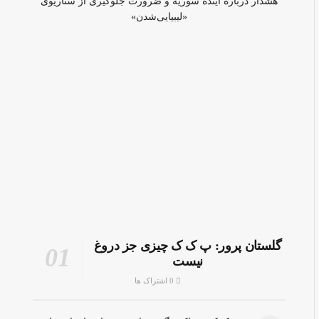
هشدار درباره آینده سوریه و ضرورت جلوگیری از سناریوی
«لیبیایی‌شدن»
گلستان پرور: پ ک ک چیزی جز دروغ
نیست
0 اشتراک ها