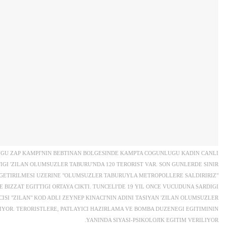
UGU ZAP KAMPI'NIN BEBTINAN BOLGESINDE KAMPTA COGUNLUGU KADIN CANLI
IGI 'ZILAN OLUMSUZLER TABURU'NDA 120 TERORIST VAR. SON GUNLERDE SINIR
E GETIRILMESI UZERINE "OLUMSUZLER TABURUYLA METROPOLLERE SALDIRIRIZ"
BIZZAT EGITTIGI ORTAYA CIKTI. TUNCELI'DE 19 YIL ONCE VUCUDUNA SARDIGI
SI "ZILAN" KOD ADLI ZEYNEP KINACI'NIN ADINI TASIYAN 'ZILAN OLUMSUZLER
ILIYOR. TERORISTLERE, PATLAYICI HAZIRLAMA VE BOMBA DUZENEGI EGITIMININ
YANINDA SIYASI-PSIKOLOJIK EGITIM VERILIYOR.