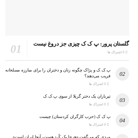
گلستان پرور: پ ک ک چیزی جز دروغ نیست
0 اشتراک ها
پ.ک.ک و پژاک چگونه زنان و دختران را برای مبارزه مسلحانه
فریب می‌دهند؟
0 اشتراک ها
تیرباران یک دختر گریلا از سوی پ.ک.ک
0 اشتراک ها
پ ک ک (حزب کارگران کردستان) چیست
0 اشتراک ها
مردی که می‌گفت «هرجا یک کُرد هست، آنجا ایران است»