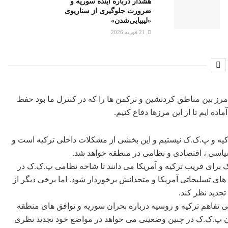
هشدار درباره آینده سوریه و
ضرورت جلوگیری از سناریوی
«لیبیایی‌شدن»
21 فوریه 2026
ی خوانیم: ما در سال ۲۰۱۲ نزدیک به ۶۰۰۰ کیلومتر مرز بین مناطق کردنشین و ترکمن ها را که در کنترل ما بود حفظ
ده ایم تا از این مرزها دفاع کنیم.
 ترکیه و پ.ک.ک نیستیم و این بخشی از مشکلات داخلی ترکیه است و
اسی ، اقتصادی و نظامی در منطقه خواهد شد.
 برای فریب ترکیه و آمریکا می دانند تا شاخه نظامی پ.ک.ک در
نان از کمک های تسلیحاتی آمریکا و متحدانش برخوردار شود. اما برخی دیگر از
جدید نظر کند.
ی تفاهم ترکیه و روسیه درباره بحران سوریه و توافق های منطقه
ون پ.ک.ک در چنین وضعیتی می خواهد در مواضع خود تجدید نظری