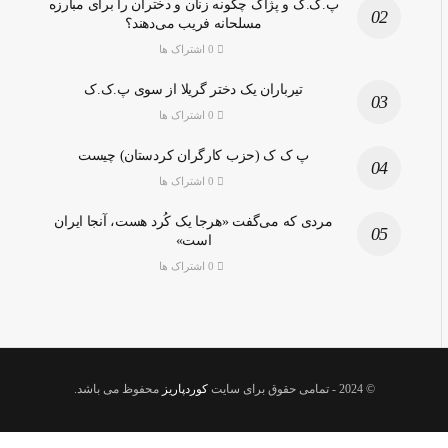
پ.ک.ک و پژاک چگونه زنان و دختران را برای مبارزه
مسلحانه فریب می‌دهند؟
0 اشتراک ها
تیرباران یک دختر گریلا از سوی پ.ک.ک
0 اشتراک ها
پ ک ک (حزب کارگران کردستان) چیست
0 اشتراک ها
مردی که می‌گفت «هرجا یک کُرد هست، آنجا ایران
است»
0 اشتراک ها
© 2024
- تمامی حقوق برای سایت
کوردپاریز
محفوظ می باشد.