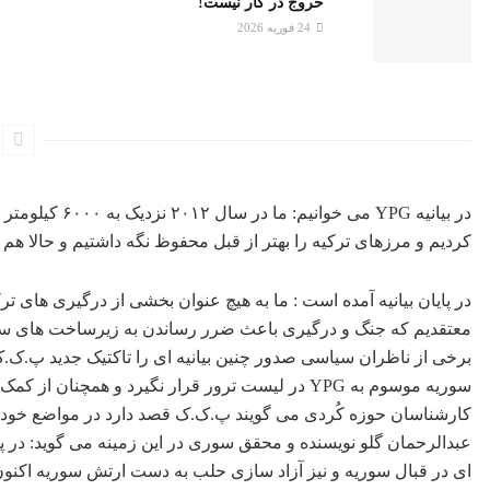
خروج در کار نیست!
24 فوریه 2026
در بیانیه YPG م
کردیم و مرزهای ترکیه را بهتر از قبل محفوظ نگه داشتیم و حالا هم آما
در پایان بیانیه آمده است : ما به هیچ عنوان بخشی از درگیری های
معتقدیم که جنگ و درگیری باعث ضرر رساندن به زیرساخت های سی
برخی از ناظران سیاسی صدور چنین بیانیه ای را تاکتیک جدید پ.ک.ک
سوریه موسوم به YPG در لیست ترور قرار نگیرد و همچ
کارشناسان حوزه کُردی می گویند پ.ک.ک قصد دارد در مواضع خود ت
عبدالرحمان گلو نویسنده و محقق سوری در این زمینه می گوید: در پ
ای در قبال سوریه و نیز آزاد سازی حلب به دست ارتش سوریه اکن