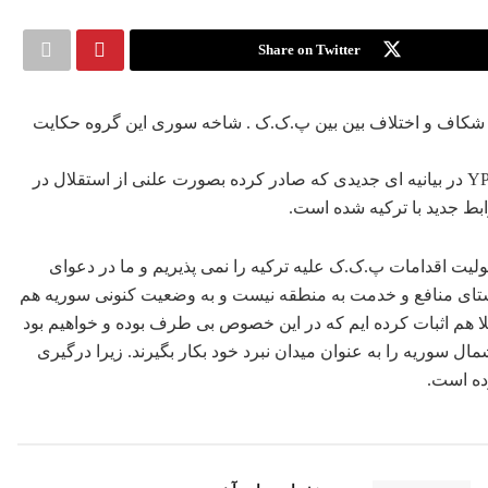
Share on Twitter
اخه نظامی پ.ک.ک در سوریه موسوم به YPG از بروز شکاف و اختلاف بین بین پ.ک.ک . شاخه سوری این گروه حکایت
به گزارش کورد پاریز شاخه نظامی پ.ک.ک در سوریه موسوم به YPG در بیانیه ای جدیدی که صادر کرده بصورت علنی از استقلال در
ط جدید با ترکیه شده است.
یت اقدامات پ.ک.ک علیه ترکیه را نمی پذیریم و ما در دعوای
ستای منافع و خدمت به منطقه نیست و به وضعیت کنونی سوریه هم
لا هم اثبات کرده ایم که در این خصوص بی طرف بوده و خواهیم بود
ال سوریه را به عنوان میدان نبرد خود بکار بگیرند. زیرا درگیری
ده است.