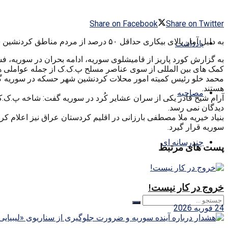
Share on Facebook
Share on Twitter
به دلیل آمار بالای بیکاری حداقل ۵۰ درصد از مردم مناطق کردنشین سوریه زیر خط فقر هستند.
یادداشت
به گزارش کورد پاریز از قامیشلوی سوریه، ادامه بحران در سوریه،
کمک های بین المللی از سوی عناصر مسلح پ.ک.ک از جمله عواملی ه
هستند.
مصاحبه
آرام شیخ قادر یکی از سران عشایر کُرد در سوریه گفت: شاخه پ.ک.ک
دیدگان نمی رسد.
بنیاد خیریه ملا مصطفی بارزانی در اقلیم کردستان عراق نیز اعلام ک
سوریه قرار گیرد.
چندرسانه ای
پست های مرتبط
خروج در کار نیست!
24 فوریه 2026