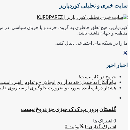
سایت خبری و تحلیلی کوردپاریز
کوردپاریز، هیچ تعلق خاطری به گروه، حزب و یا جریان سیاسی، در میا
منطقه و جهان داشته باشد.
ما را در شبکه های اجتماعی دنبال کنید:
اخبار اخیر
خروج در کار نیست!
پیام آنکارا به قندیل: «نه به آزادی اوجالان» و تداوم راهبرد امنیت
هشدار درباره آینده سوریه و ضرورت جلوگیری از سناریوی «لیب
گلستان پرور: پ ک ک چیزی جز دروغ نیست
0 اشتراک ها
اشتراک گذاری
0
توئیت
0