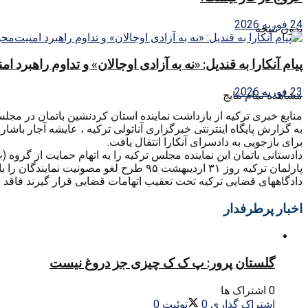
24 فوریه 2026
بدون نتیجه
پیام آنکارا به قندیل: «نه به آزادی اوجالان» و تداوم راهبرد ا
23 فوریه 2026
مشاهده تمام نتایج
منابع خبری ترکیه از بازداشت نماینده استان کردنشین باتمان در مجلس 
به گزارش پایگاه اینترنتی خبرگزاری آناتولی ترکیه ، عایشه آجار باش
برای بازجویی به دادسرای آنکارا انتقال یافت.
دادستانی باتمان این نماینده مجلس ترکیه را به اتهام حمایت از گروه 
دادگاههای قضایی ترکیه تحت تعقیب اتهامات قضایی قرار گیرند فاقد 
اخبار پرطرفدار
گلستان پرور: پ ک ک چیزی جز دروغ نیست
0 اشتراک ها
اشتراک گذاری
0
توئیت
0