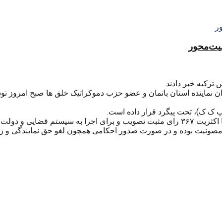
منیت‌محور
ترکیه خبر دادند.
اران نماینده استان باتمان و عضو حزب دموکراتیک خلق ها صبح امروز ت
(پ ک ک)، تحت پیگرد قرار داده است.
پارلمان ترکیه روز ۳۱ اردیبهشت ۹۵ طرح لغو مصونیت نمایندگان را با اکثریت ۳۶۷ رای مثبت تصو
مصونیت بوده و در صورت صدور احکامی همچون لغو حق نمایندگی و زندا