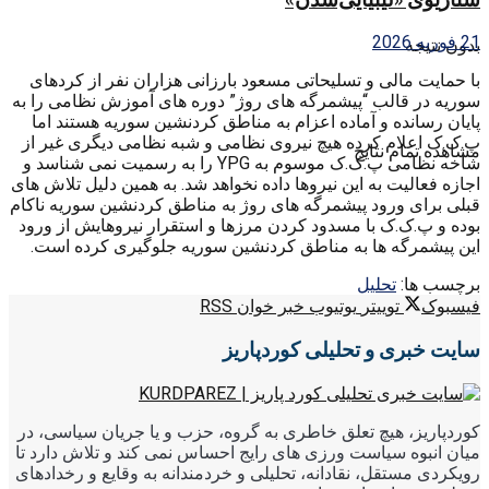
21 فوریه 2026
بدون نتیجه
با حمایت مالی و تسلیحاتی مسعود بارزانی هزاران نفر از کردهای
سوریه در قالب “پیشمرگه های روژ” دوره های آموزش نظامی را به
پایان رسانده و آماده اعزام به مناطق کردنشین سوریه هستند اما
پ.ک.ک اعلام کرده هیچ نیروی نظامی و شبه نظامی دیگری غیر از
مشاهده تمام نتایج
شاخه نظامی پ.ک.ک موسوم به YPG را به رسمیت نمی شناسد و
اجازه فعالیت به این نیروها داده نخواهد شد. به همین دلیل تلاش های
قبلی برای ورود پیشمرگه های روژ به مناطق کردنشین سوریه ناکام
بوده و پ.ک.ک با مسدود کردن مرزها و استقرار نیروهایش از ورود
این پیشمرگه ها به مناطق کردنشین سوریه جلوگیری کرده است.
برچسب ها:
تحليل
فیسبوک
توییتر
یوتیوب
خبر خوان RSS
سایت خبری و تحلیلی کوردپاریز
کوردپاریز، هیچ تعلق خاطری به گروه، حزب و یا جریان سیاسی، در
میان انبوه سیاست ورزی های رایج احساس نمی کند و تلاش دارد تا
رویکردی مستقل، نقادانه، تحلیلی و خردمندانه به وقایع و رخدادهای