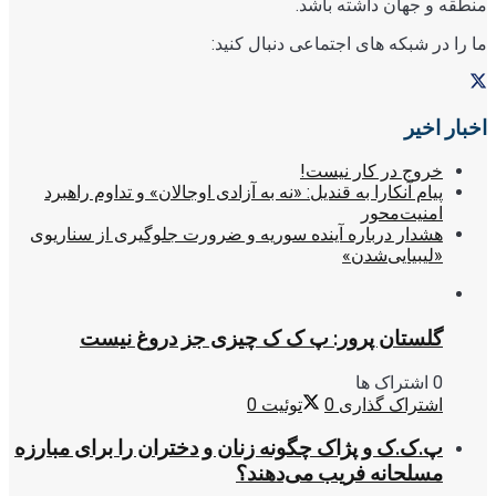
منطقه و جهان داشته باشد.
ما را در شبکه های اجتماعی دنبال کنید:
اخبار اخیر
خروج در کار نیست!
پیام آنکارا به قندیل: «نه به آزادی اوجالان» و تداوم راهبرد
امنیت‌محور
هشدار درباره آینده سوریه و ضرورت جلوگیری از سناریوی
«لیبیایی‌شدن»
گلستان پرور: پ ک ک چیزی جز دروغ نیست
0 اشتراک ها
اشتراک گذاری
0
توئیت
0
پ.ک.ک و پژاک چگونه زنان و دختران را برای مبارزه
مسلحانه فریب می‌دهند؟