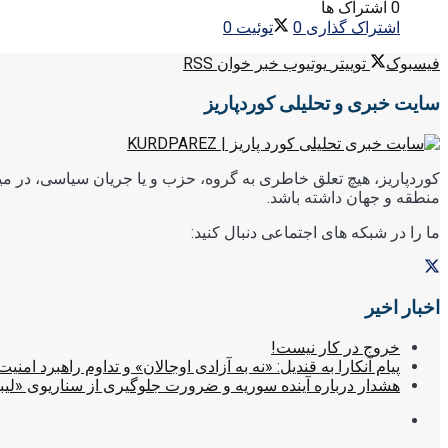
0 اشتراک ها
اشتراک گذاری
0
توئیت
0
فیسبوک
توییتر
یوتیوب
خبر خوان RSS
سایت خبری و تحلیلی کوردپاریز
کوردپاریز، هیچ تعلق خاطری به گروه، حزب و یا جریان سیاسی، در میا
منطقه و جهان داشته باشد.
ما را در شبکه های اجتماعی دنبال کنید:
اخبار اخیر
خروج در کار نیست!
پیام آنکارا به قندیل: «نه به آزادی اوجالان» و تداوم راهبرد امنیت
هشدار درباره آینده سوریه و ضرورت جلوگیری از سناریوی «لیب