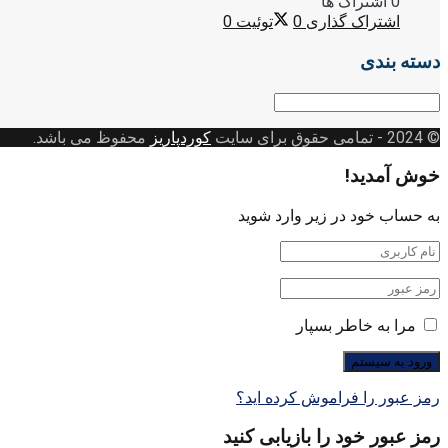
0 اشتراک ها
اشتراک گذاری
0
توئیت
0
دسته بندی
دسته
بندی
© 2024
- تمامی حقوق برای سایت
کوردپاریز
محفوظ می باشد.
خوش آمدید!
به حساب خود در زیر وارد شوید
مرا به خاطر بسپار
رمز عبور را فراموش کرده اید؟
رمز عبور خود را بازیابی کنید