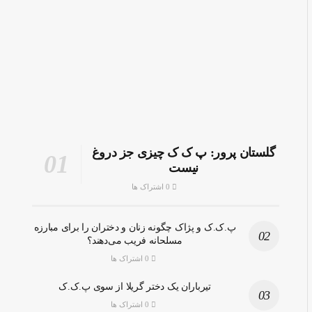
گلستان پرور: پ ک ک چیزی جز دروغ
نیست
0 اشتراک ها
پ.ک.ک و پژاک چگونه زنان و دختران را برای مبارزه
مسلحانه فریب می‌دهند؟
0 اشتراک ها
تیرباران یک دختر گریلا از سوی پ.ک.ک
0 اشتراک ها