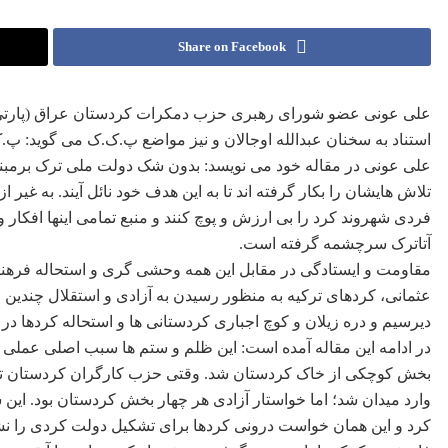
Share on Facebook
علی عونی عضو شورای رهبری حزب دمکرات کردستان عراق (پارتی)
استناد به سخنان عبدالله اوجالان و نیز مواضع پ.ک.ک می گوید:
علی عونی در مقاله خود می نویسد: بدون شک دولت ملی ترک برمبن
تلاش هایشان را بکار گرفته اند تا به این هدف خود نائل آیند. به غ
فردی شهروند کرد را بی ارزش و پوچ کنند و منبع تمامی اینها افکا
آتاترک سرچشمه گرفته است.
مقاومت و ایستادگی در مقابل این همه وحشی گری و استحاله فره
عثمانی، کردهای ترکیه به منظور رسیدن به آزادی و استقلال چندین قی
دیرسیم و دره زیلان و کوچ اجباری کردستانی ها و استحاله کردها 
در ادامه این مقاله آمده است: این ظلم و ستم ها سبب اصلی عملی 
بخش کوچکی از خاک کردستان شد. وقتی حزب کارگران کردستان تر
وارد میدان شد؛ اما خواستار آزادی هر چهار بخش کردستان بود. ای
کرد و این همان خواست درونی کردها برای تشکیل دولت کردی را نشا