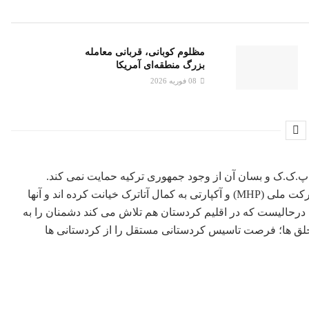
مظلوم کوبانی، قربانی معامله
بزرگ منطقه‌ای آمریکا
08 فوریه 2026
.ک.ک و بسان آن از وجود جمهوری ترکیه حمایت نمی کند.
اوجالان و آپوگراها معتقدند حزب جمهوریخواه خلق (CHP) و حزب حرکت ملی (MHP) و آکپارتی به کمال آتاترک خیانت کرده اند و آنها
 درحالیست که در اقلیم کردستان هم تلاش می کند دشمنان را به
ی خلق ها؛ فرصت تاسیس کردستانی مستقل را از کردستانی ها