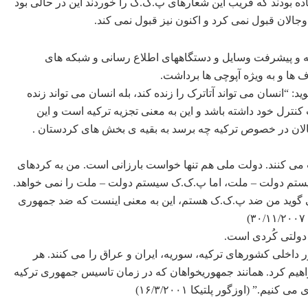
ه بودند که فریب این شعارهای پ.ک.ک را خوردند این در حالی بود
جالان قبول نمی کرد و اکنون نیز قبول نمی کند.
ه و پیشرفت وسایل و دستگاههای اطلاع رسانی و شبکه های
 ها و به ویژه آپوچی ها برداشت.
 اوجالان در مصاحبه با وکلایش در مورخ ۳/۸/۲۰۰۷ می گوید: “انسان می تواند آتاترک را زنده کند، بله انسان می تواند زنده
ترل خود داشته باشد و این به معنی تجزیه ترکیه است و این
الان در خصوص ترکیه چه برسد به بقیه ی بخش های کردستان .
ت می کنند. دولت ملی هم تنها خواست بارزانی است. من به کردهای
تم دولت – ملت، اما پ.ک.ک سیستم دولت – ملت را نمی خواهد.
 گوید من ضد پ.ک.ک هستم، این به معنی اینست که ضد جمهوری
دولتی کُردی است.
داخلی کشورهای ترکیه، سوریه، ایران و عراق را می کنند. هر
یم کرد. همانند جمهوریخواهان که در زمان تاسیس جمهوری ترکیه
م.” (اوزگور پلتیکا ۱۶/۳/۲۰۰۱)