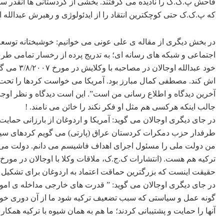
فاحش پ.ک.ک را نادیده می گرفتند. بخشی از کردستانی ها آنقدر ساد
که پ.ک.ک حتی کوچکترین انتقاد را از ایدئولوژی و رهبرش عبدالله او
در بخش دیگری از مقاله ی علی عونی می خوانیم: خوشبختانه توسع
اجتماعی و شبکه های رسانه ای؛ به تدریج پرده از رخسار تمامی طرف
خود عبدالله
اش کند. مصطفی کمال مبارز بود. آمریکا می خواست کردها را تحت کن
آخرین دیدگاه و اطلاع رسانی من است”. این است دیدگاه و نظر اوج
جالب اینکه هرکسی هم مثل او فکر نکند را خائن می نامند. !
در جای دیگری اوجالان می گوید: آمریکا و اردوغان از بارزانی حمای
طرفدار حزب دمکرات کردستان عراق (پارتی) می گویم کردهای سیس
من دولت ملی را مسئول اجرای اهداف فاشیسم می دانم. دولت می
ترکیه هم هست. (انتشارات ک.ج.ک، ملاقات وکلا با اوجالان در مورخ ۳۰/۱۱/۲۰۰۷)
حقیقت اینست که بزرگترین حماقت اعتماد به اردوغان برای تشکیل 
در جای دیگری اوجالان می گوید: ” قدرت های خارجی مداخله ی امور 
گونه عمل و سیاستی که سبب تضعیف ترکیه شود ما از آن دوری خواه
آنها را حمایت و پشتیبانی کردند؛ ما هم به همان شیوه با ترکیه همکاری می کنی