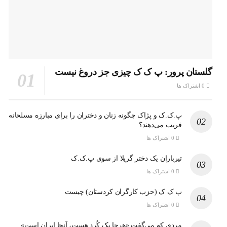
گلستان پرور: پ ک ک چیزی جز دروغ نیست
0 اشتراک ها
پ.ک.ک و پژاک چگونه زنان و دختران را برای مبارزه مسلحانه
فریب می‌دهند؟
0 اشتراک ها
تیرباران یک دختر گریلا از سوی پ.ک.ک
0 اشتراک ها
پ ک ک (حزب کارگران کردستان) چیست
0 اشتراک ها
مردی که می‌گفت «هرجا یک کُرد هست، آنجا ایران است»