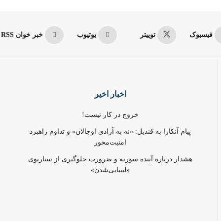
فیسبوک
توییتر
یوتیوب
خبر خوان RSS
اخبار اخیر
خروج در کار نیست!
پیام آنکارا به قندیل: «نه به آزادی اوجالان» و تداوم راهبرد
امنیت‌محور
هشدار درباره آینده سوریه و ضرورت جلوگیری از سناریوی
«لیبیایی‌شدن»