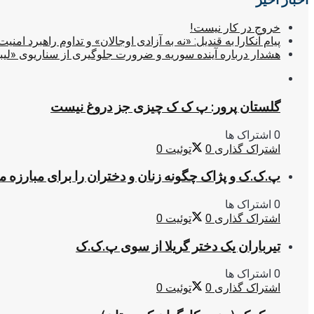
خروج در کار نیست!
پیام آنکارا به قندیل: «نه به آزادی اوجالان» و تداوم راهبرد امنیت
هشدار درباره آینده سوریه و ضرورت جلوگیری از سناریوی «لیب
گلستان پرور: پ ک ک چیزی جز دروغ نیست
0 اشتراک ها
اشتراک گذاری
0
توئیت
0
پ.ک.ک و پژاک چگونه زنان و دختران را برای مبارزه 
0 اشتراک ها
اشتراک گذاری
0
توئیت
0
تیرباران یک دختر گریلا از سوی پ.ک.ک
0 اشتراک ها
اشتراک گذاری
0
توئیت
0