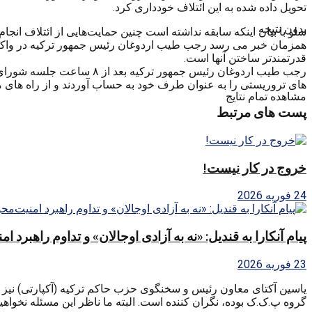
تحویل داده شده به این ائتلاف خودداری کرد.
بدون نتیجه
سلو با بیان اینکه سابقه نداشته است چنین حمایت‌هایی از ائتلاف انجام
همزمان خبر می رسد رجب طیب اردوغان رئیس جمهور ترکیه در واکنش 
قدرتمندتر ساختن آنها است.
های تروریستی را به عنوان طرف خود به حساب آوردند و از راه های م
مشاهده تمام نتایج
پست های مرتبط
خروج در کار نیست!
24 فوریه 2026
پیام آنکارا به قندیل: «نه به آزادی اوجالان» و تداوم راهبرد ا
23 فوریه 2026
یاسین آکتای معاون رئیس و سخنگوی حزب حاکم ترکیه (آکپارتی) نیز 
گروه پ.ک.ک بوده، نگران کننده است. البته ما ناظر این مسئله نخواهیم 