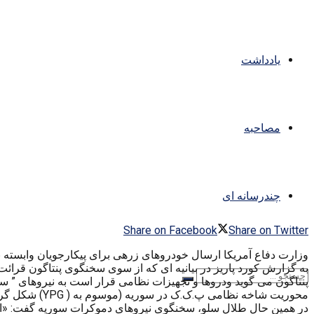
یادداشت
مصاحبه
چندرسانه ای
Share on Facebook
Share on Twitter
وزارت دفاع آمریکا ارسال خودروهای زرهی برای پیکارجویان وابسته به
به گزارش کورد پاریز در بیانیه ای که از سوی سخنگوی پنتاگون قرائت
پنتاگون می گوید ودروها و تجهیزات نظامی قرار است به نیروهای ” سو
محوریت شاخه نظامی پ.ک.ک در سوریه (موسوم به ( YPG) شکل گرفته است که فرماندهی آن نیز در اختیار اعضای ارشد YPG است.
در همین حال طلال سلو، سخنگوی نیروهای دموکرات سوریه گفت: «ائتلا