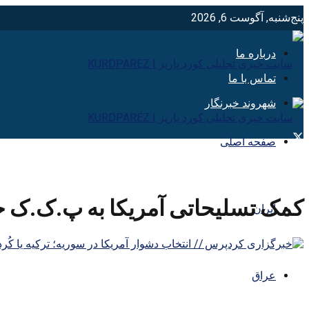
پنج‌شنبه, آگوست 6, 2026
درباره ما
تماس با ما
شهروند خبرنگار
صفحه اصلی
کمک تسلیحاتی آمریکا به پ.ک.ک خ
ایران
عراق