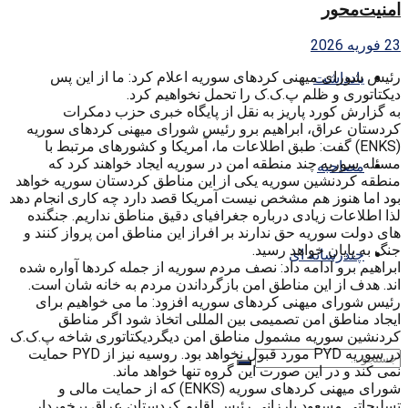
امنیت‌محور
23 فوریه 2026
رئیس شورای میهنی کردهای سوریه اعلام کرد: ما از این پس
یادداشت
دیکتاتوری و ظلم پ.ک.ک را تحمل نخواهیم کرد.
به گزارش کورد پاریز به نقل از پایگاه خبری حزب دمکرات
کردستان عراق، ابراهیم برو رئیس شورای میهنی کردهای سوریه
(ENKS) گفت: طبق اطلاعات ما، آمریکا و کشورهای مرتبط با
مسئله سوریه چند منطقه امن در سوریه ایجاد خواهند کرد که
مصاحبه
منطقه کردنشین سوریه یکی از این مناطق کردستان سوریه خواهد
بود اما هنوز هم مشخص نیست آمریکا قصد دارد چه کاری انجام دهد
لذا اطلاعات زیادی درباره جغرافیای دقیق مناطق نداریم. جنگنده
های دولت سوریه حق ندارند بر افراز این مناطق امن پرواز کنند و
جنگ به پایان خواهد رسید.
چندرسانه ای
ابراهیم برو ادامه داد: نصف مردم سوریه از جمله کردها آواره شده
اند. هدف از این مناطق امن بازگرداندن مردم به خانه شان است.
رئیس شورای میهنی کردهای سوریه افزود: ما می خواهیم برای
ایجاد مناطق امن تصمیمی بین المللی اتخاذ شود اگر مناطق
کردنشین سوریه مشمول مناطق امن دیگردیکتاتوری شاخه پ.ک.ک
در سوریه PYD مورد قبول نخواهد بود. روسیه نیز از PYD حمایت
نمی کند و در این صورت این گروه تنها خواهد ماند.
شورای میهنی کردهای سوریه (ENKS) که از حمایت مالی و
تسلیحاتی مسعود بارزانی رئیس اقلیم کردستان عراق برخوردار