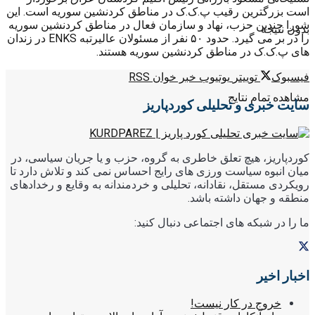
است بزرگترین رقیب پ.ک.ک در مناطق کردنشین سوریه است. این
شورا چندین حزب، نهاد و سازمان فعال در مناطق کردنشین سوریه
بدون نتیجه
را در بر می گیرد. حدود ۵۰ نفر از مسئولان عالیرتبه ENKS در زندان
های پ.ک.ک در مناطق کردنشین سوریه هستند.
فیسبوک
توییتر
یوتیوب
خبر خوان RSS
مشاهده تمام نتایج
سایت خبری و تحلیلی کوردپاریز
کوردپاریز، هیچ تعلق خاطری به گروه، حزب و یا جریان سیاسی، در
میان انبوه سیاست ورزی های رایج احساس نمی کند و تلاش دارد تا
رویکردی مستقل، نقادانه، تحلیلی و خردمندانه به وقایع و رخدادهای
منطقه و جهان داشته باشد.
ما را در شبکه های اجتماعی دنبال کنید:
اخبار اخیر
خروج در کار نیست!