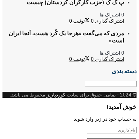
پ ک ک (حزب کارگران کردستان) چیست
0 اشتراک ها
اشتراک گذاری
0
توئیت
0
مردی که می‌گفت «هرجا یک کُرد هست، آنجا ایران
است»
0 اشتراک ها
اشتراک گذاری
0
توئیت
0
دسته بندی
دسته
بندی
© 2024
- تمامی حقوق برای سایت
کوردپاریز
محفوظ می باشد.
خوش آمدید!
به حساب خود در زیر وارد شوید