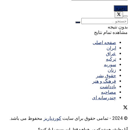
بدون نتیجه
مشاهده تمام نتایج
صفحه اصلی
ایران
عراق
ترکیه
سوریه
زنان
حقوق بشر
فرهنگ و هنر
یادداشت
مصاحبه
چندرسانه ای
© 2024
- تمامی حقوق برای سایت
کوردپاریز
محفوظ می باشد.
آیا مطمئن هستید که می خواهید قفل این پست را باز کنید؟