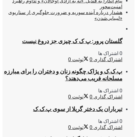
پیام آنکارا به قندیل: «نه به آزادی اوجالان» و تداوم راهبرد
امنیت‌محور
هشدار درباره آینده سوریه و ضرورت جلوگیری از سناریوی
«لیبیایی‌شدن»
گلستان پرور: پ ک ک چیزی جز دروغ نیست
0 اشتراک ها
اشتراک گذاری
0
توئیت
0
پ.ک.ک و پژاک چگونه زنان و دختران را برای مبارزه
مسلحانه فریب می‌دهند؟
0 اشتراک ها
اشتراک گذاری
0
توئیت
0
تیرباران یک دختر گریلا از سوی پ.ک.ک
0 اشتراک ها
اشتراک گذاری
0
توئیت
0