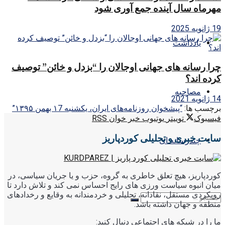
مهرماه سال آینده جمع آوری شود
19 ژانویه 2025
یادداشت
چرا رسانه های جهانی اوجالان را “بزدل و خائن” توصیف
کرده اند؟
مصاحبه
14 ژانویه 2021
برچسب ها:
“پیشخوان روزنامه‌های ایران، یکشنبه ۱7 بهمن ۱۳۹۵”
فیسبوک
توییتر
یوتیوب
خبر خوان RSS
سایت خبری و تحلیلی کوردپاریز
چندرسانه ای
کوردپاریز، هیچ تعلق خاطری به گروه، حزب و یا جریان سیاسی، در
میان انبوه سیاست ورزی های رایج احساس نمی کند و تلاش دارد تا
رویکردی مستقل، نقادانه، تحلیلی و خردمندانه به وقایع و رخدادهای
منطقه و جهان داشته باشد.
ما را در شبکه های اجتماعی دنبال کنید: