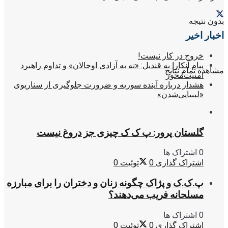
بدون نتیجه
اخبار اخیر
خروج در کار نیست!
پیام آنکارا به قندیل: «نه به آزادی اوجالان» و تداوم راهبرد
مشاهده تمام نتایج
امنیت‌محور
هشدار درباره آینده سوریه و ضرورت جلوگیری از سناریوی
«لیبیایی‌شدن»
گلستان پرور: پ ک ک چیزی جز دروغ نیست
0 اشتراک ها
اشتراک گذاری
0
توئیت
0
پ.ک.ک و پژاک چگونه زنان و دختران را برای مبارزه
مسلحانه فریب می‌دهند؟
0 اشتراک ها
اشتراک گذاری
0
توئیت
0