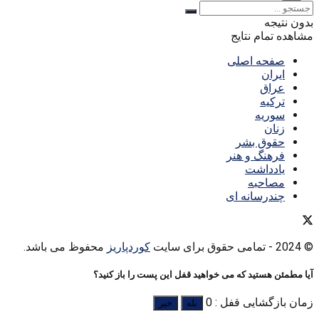
بدون نتیجه
مشاهده تمام نتایج
صفحه اصلی
ایران
عراق
ترکیه
سوریه
زنان
حقوق بشر
فرهنگ و هنر
یادداشت
مصاحبه
چندرسانه ای
© 2024
- تمامی حقوق برای سایت
کوردپاریز
محفوظ می باشد.
آیا مطمئن هستید که می خواهید قفل این پست را باز کنید؟
زمان بازگشایی قفل : 0
بله
خیر