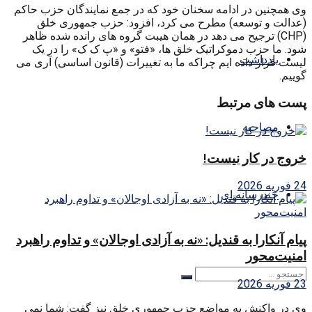
وی همچنین در ادامه سخنان خود که در جمع نمایندگان حزب حاکم
(عدالت و توسعه) مطرح می کرد، افزود: حزب جمهوری خلق
(CHP) ترجیح می دهد در همان هیبت گروه های رانده شده ظاهر
شود. ما حزب دموکراتیک خلق ها، «فتو» و «پ ک ک» را در یک
یادداشت
لیست قرار داده ایم چراکه ما به تغییرات (قانون اساسی) آری می
گوییم.
پست های مرتبط
مصاحبه
خروج در کار نیست!
24 فوریه 2026
چندرسانه ای
پیام آنکارا به قندیل: «نه به آزادی اوجالان» و تداوم راهبرد
امنیت‌محور
23 فوریه 2026
وی در واکنش به مواضع حزب جمهوری خلق نیز گفت: شما نمی