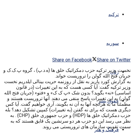
ترکیه
سوریه
Share on Facebook
Share on Twitter
نخست وزیر ترکیه حزب دمکراتیک خلق ها (ه.د.پ) ، گروه پ.ک.ک و
زنان
جریان فتح الله گولن را تروریست خواند.
به گزارش کورد پاریز به نقل از روزنمه حریت بینالی ایلدریم نخست
وزیر ترکیه گفت: آیا کسی هست که به این تغییرات (در قانون
اساسی) «نه» بگوید؟ بدون شک «پ ک ک» و «فتو» (جریان فتح الله
گولن) به این تغییرات پاسخ منفی می دهند. آنها تروریست هستند و
حقوق بشر
مطمئنا ما به هرآنچه آنها به آن نه بگویند، آری خواهیم گفت. آیا کس
دیگری هست که برای نه گفتن (به تغییرات) کمپین تشکیل دهد؟ بله
حزب دمکراتیک خلق ها (HDP) و حزب جمهوری خلق (CHP) . به
نظر می رسد این دو حزب هر دو سرنشین یک قایق هستند که به
سمت تقویت سازمان های تروریستی می روند.
فرهنگ و هنر