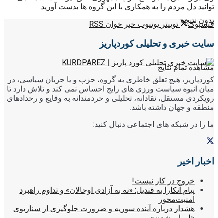
توانید دل مردم را به همکاری با این گروه ها بدست آورید.
بدون نتیجه
فیسبوک
توییتر
یوتیوب
خبر خوان RSS
سایت خبری و تحلیلی کوردپاریز
مشاهده تمام نتایج
کوردپاریز، هیچ تعلق خاطری به گروه، حزب و یا جریان سیاسی، در
میان انبوه سیاست ورزی های رایج احساس نمی کند و تلاش دارد تا
رویکردی مستقل، نقادانه، تحلیلی و خردمندانه به وقایع و رخدادهای
منطقه و جهان داشته باشد.
ما را در شبکه های اجتماعی دنبال کنید:
اخبار اخیر
خروج در کار نیست!
پیام آنکارا به قندیل: «نه به آزادی اوجالان» و تداوم راهبرد
امنیت‌محور
هشدار درباره آینده سوریه و ضرورت جلوگیری از سناریوی
«لیبیایی‌شدن»