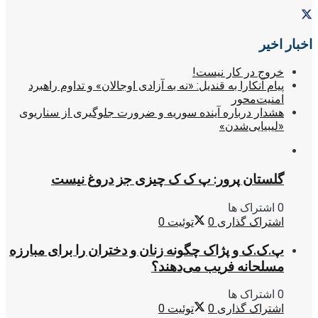
اخبار اخیر
خروج در کار نیست!
پیام آنکارا به قندیل: «نه به آزادی اوجالان» و تداوم راهبرد
امنیت‌محور
هشدار درباره آینده سوریه و ضرورت جلوگیری از سناریوی
«لیبیایی‌شدن»
گلستان پرور: پ ک ک چیزی جز دروغ نیست
0 اشتراک ها
اشتراک گذاری
0
توئیت
0
پ.ک.ک و پژاک چگونه زنان و دختران را برای مبارزه
مسلحانه فریب می‌دهند؟
0 اشتراک ها
اشتراک گذاری
0
توئیت
0