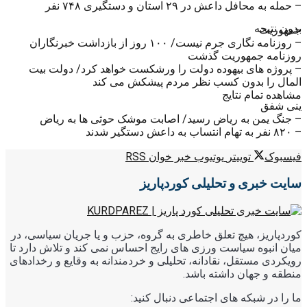
– حمله به محافل داعش در ۲۹ استان و دستگیری ۷۴۸ نفر
بدون نتیجه
جمهوریت
– روزنامه نگاری جرم نیست/ ۱۰۰ روز از بازداشت خبرنگاران
روزنامه جمهوریت گذشت
– پروژه های بیهوده دولت را ورشکست خواهد کرد/ دولت بیت
المال را بدون کسب نظر مردم پیشکش می کند
مشاهده تمام نتایج
ینی شفق
– جنگ یمن به ریاض رسید/ اصابت موشک حوثی ها به ریاض
– ۸۲۰ نفر به تهام انتساب به داعش دستگیر شدند
فیسبوک
توییتر
یوتیوب
خبر خوان RSS
سایت خبری و تحلیلی کوردپاریز
کوردپاریز، هیچ تعلق خاطری به گروه، حزب و یا جریان سیاسی، در
میان انبوه سیاست ورزی های رایج احساس نمی کند و تلاش دارد تا
رویکردی مستقل، نقادانه، تحلیلی و خردمندانه به وقایع و رخدادهای
منطقه و جهان داشته باشد.
ما را در شبکه های اجتماعی دنبال کنید: