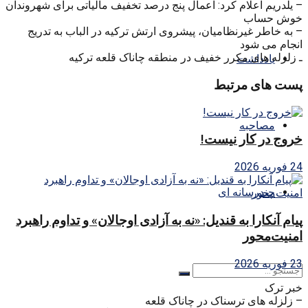
– یلدریم اعلام کرد: اعمال پنج درصد تخفیف مالیاتی برای شهروندان
خوش حساب
– به خاطر غیرنظامیان، پیشروی ارتش ترکیه در الباب به تدریج
انجام می شود
ـ زلزله های مکرر خفیف در منطقه چاناک قلعه ترکیه
یادداشت
پست های مرتبط
مصاحبه
خروج در کار نیست!
24 فوریه 2026
چندرسانه ای
پیام آنکارا به قندیل: «نه به آزادی اوجالان» و تداوم راهبرد
امنیت‌محور
23 فوریه 2026
خبر ترک
– زلزله های ترسناک در چاناک قلعه