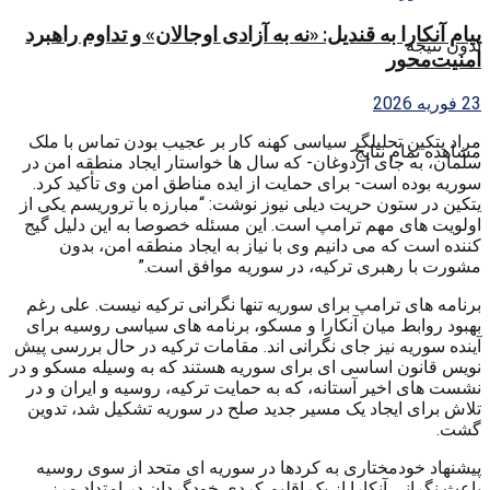
پیام آنکارا به قندیل: «نه به آزادی اوجالان» و تداوم راهبرد
بدون نتیجه
امنیت‌محور
23 فوریه 2026
مراد یتکین تحلیلگر سیاسی کهنه کار بر عجیب بودن تماس با ملک
مشاهده تمام نتایج
سلمان، به جای اردوغان- که سال ها خواستار ایجاد منطقه امن در
سوریه بوده است- برای حمایت از ایده مناطق امن وی تأکید کرد.
یتکین در ستون حریت دیلی نیوز نوشت: “مبارزه با تروریسم یکی از
اولویت های مهم ترامپ است. این مسئله خصوصا به این دلیل گیج
کننده است که می دانیم وی با نیاز به ایجاد منطقه امن، بدون
مشورت با رهبری ترکیه، در سوریه موافق است.”
برنامه های ترامپ برای سوریه تنها نگرانی ترکیه نیست. علی رغم
بهبود روابط میان آنکارا و مسکو، برنامه های سیاسی روسیه برای
آینده سوریه نیز جای نگرانی اند. مقامات ترکیه در حال بررسی پیش
نویس قانون اساسی ای برای سوریه هستند که به وسیله مسکو و در
نشست های اخیر آستانه، که به حمایت ترکیه، روسیه و ایران و در
تلاش برای ایجاد یک مسیر جدید صلح در سوریه تشکیل شد، تدوین
گشت.
پیشنهاد خودمختاری به کردها در سوریه ای متحد از سوی روسیه
باعث نگرانی آنکارا از یک اقلیم کردی خودگردان در امتداد مرز