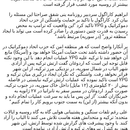
بیشتر از روسیه مورد غضب قرار گرفته است.
ابراهیم کاراگول سردبیر روزنامه ینی شفق صراحتا این مسئله را
بیان کرد. کاراگول با تاکید بر حمایت واشنگتن از حزب اتحاد
دموکراتیک و YPG تاکید کرد “این واقعیت که ترامپ به محض
رسیدن به قدرت چنین دستوری را صادر کرده است می تواند با ایجاد
“منطقه ترور” (در سوریه) مرتبط باشد.”
بر آنکارا واضح است که هر منطقه امن که حزب اتحاد دموکراتیک در
آن حضور داشته باشد تحت حمایت آمریکا خواهد بود و (آمریکا) مانع
آن خواهد شد تا ترکیه علیه YPG عملیات انجام دهد. با این وجود نکته
قابل توجه این است که اردوغان گفت ارتش ترکیه پس از آزادی
شهر الباب در شمال سوریه، در نزدیکی مرز ترکیه، از این شهر
فراتر نخواهد رفت. واشنگتن که نگران ایجاد درگیری میان ترکیه و
YPG است تاکید نموده که عملیات ارتش ترکیه نبایستی در فاصله
بیش از ۲۰ کیلومتری (۱۲ مایل) داخل خاک سوریه، در جنوب ترکیه،
صورت گیرد. اردوغان در مسیر سفر به تانزانیا در ۲۷ ژانویه به
خبرنگاران گفت: “از این پس ما باید به سرعت عملیات انجام داده و
بدون آنکه بیشتر (از این) به سمت جنوب برویم کار را تمام کنیم.”
علی رغم تلفات سنگین و پشتیبانی هوایی گاه به گاه روسیه و ایالات
متحده؛ ترکیه و متحدانش هفته هاست تلاش می کنند تا الباب را آزاد
کنند. با وجود پیشرفت های گزارش شده توسط ارتش، این شهر
هنوز به کنترل نیروهای ترکیه و ارتش آزاد در نیامده است.