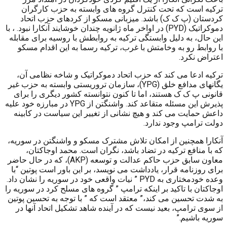
ترکیه است که تحت کنترل گروه های وابسته به حزب کارگران
کردستان (پ ک ک) باشد. میزبانی مسکو از کردهای حزب اتحاد
دموکراتیک (PYD) در اواخر ماه ژانویه چندان خوشایند آنکارا نبود. ، با
این حال، به دلیل وابستگی ترکیه به روابطش با روسیه برای مقابله
با روابط رو به وخامتش با غرب، ترکیه رسما به این اقدام مسکو
اعتراض نکرد.
ترکیه ادعا می کند که حزب اتحاد دموکراتیک و شاخه نظامی آن،
یگانهای مدافع خلق (YPG)، سازمان تروریستی وابسته به حزب غیر
قانونی پ ک ک هستند، اما تا کنون نتوانسته کشور دیگری را برای
پذیرش این مسئله متقاعد کند. واشنگتن از YPG در مبارزه خود علیه
داعش حمایت می کند و هیچ نشانی از تغییر این سیاست در کابینه
دولت ترامپ وجود ندارد.
آنکارا همچنین از امکان تلاش مشترک مسکو و واشنگتن در سوریه،
که با منافع ترکیه در تضاد باشد، نگران است. محمد اوجاکتان،
معاون سابق حزب حاکم عدالت و توسعه (AKP)، که در حال حاضر
برای روزنامه قرار، یادداشت می نویسد، بر این باور است پوتین “با
وعده خودمختاری به PYD ” نیات واقعی خود در سوریه را نشان داد.
اوجاکتان با تاکید بر اینکه ترامپ ” گروه های مسلح کرد در سوریه را
به شدت تحسین می کند،” معتقد است که ” با توجه به تحسین پوتین
از سوی ترامپ، بعید نیست که در آینده شاهد تشکیل اتحاد آنها در
سوریه باشیم.”