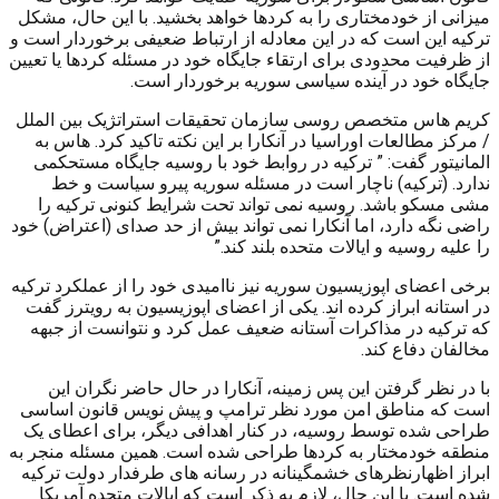
میزانی از خودمختاری را به کردها خواهد بخشید. با این حال، مشکل
ترکیه این است که در این معادله از ارتباط ضعیفی برخوردار است و
از ظرفیت محدودی برای ارتقاء جایگاه خود در مسئله کردها یا تعیین
جایگاه خود در آینده سیاسی سوریه برخوردار است.
کریم هاس متخصص روسی سازمان تحقیقات استراتژیک بین الملل
/ مرکز مطالعات اوراسیا در آنکارا بر این نکته تاکید کرد. هاس به
المانیتور گفت: ” ترکیه در روابط خود با روسیه جایگاه مستحکمی
ندارد. (ترکیه) ناچار است در مسئله سوریه پیرو سیاست و خط
مشی مسکو باشد. روسیه نمی تواند تحت شرایط کنونی ترکیه را
راضی نگه دارد، اما آنکارا نمی تواند بیش از حد صدای (اعتراض) خود
را علیه روسیه و ایالات متحده بلند کند.”
برخی اعضای اپوزیسیون سوریه نیز ناامیدی خود را از عملکرد ترکیه
در استانه ابراز کرده اند. یکی از اعضای اپوزیسیون به رویترز گفت
که ترکیه در مذاکرات آستانه ضعیف عمل کرد و نتوانست از جبهه
مخالفان دفاع کند.
با در نظر گرفتن این پس زمینه، آنکارا در حال حاضر نگران این
است که مناطق امن مورد نظر ترامپ و پیش نویس قانون اساسی
طراحی شده توسط روسیه، در کنار اهدافی دیگر، برای اعطای یک
منطقه خودمختار به کردها طراحی شده است. همین مسئله منجر به
ابراز اظهارنظرهای خشمگینانه در رسانه های طرفدار دولت ترکیه
شده است. با این حال، لازم به ذکر است که ایالات متحده آمریکا