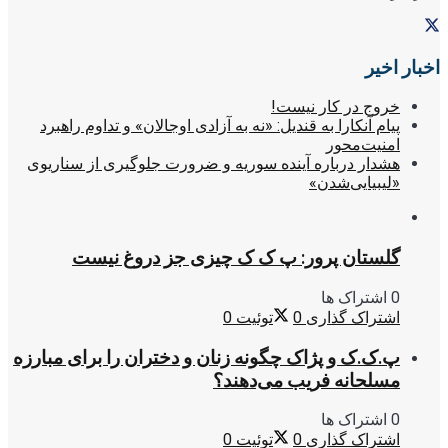
اخبار اخیر
خروج در کار نیست!
پیام آنکارا به قندیل: «نه به آزادی اوجالان» و تداوم راهبرد
امنیت‌محور
هشدار درباره آینده سوریه و ضرورت جلوگیری از سناریوی
«لیبیایی‌شدن»
گلستان پرور: پ ک ک چیزی جز دروغ نیست
0 اشتراک ها
اشتراک گذاری
0
توئیت
0
پ.ک.ک و پژاک چگونه زنان و دختران را برای مبارزه
مسلحانه فریب می‌دهند؟
0 اشتراک ها
اشتراک گذاری
0
توئیت
0