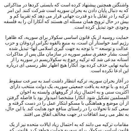
واشنگتن همچنین پیشنهاد کرده است که بایستی کردها در مذاکراتی
که به دنبال پایان دادن به بحران سوریه است شرکت کنند. این امر
ترکیه را در تقابل با دو قدرت جهانی قرار می دهد که تقریبا کم و
بیش در حال ترویج همان مسئله ای هستند که آنکارا آن را به فلسفه
وجودی خود تبدیل کرده است.
حمایت روسیه از یک قانون اساسی سکولار برای سوریه، که ظاهرا
رژیم اسد خواستار آن است، به منبع بالقوه نگرانی اردوغان و حزب
عدالت و توسعه – با توجه به جهت گیری اسلامی آنها- تبدیل شده
است. بشار جعفری سفیر سوریه در سازمان ملل پس از مذاکرات
آستانه مدعی شد که ترکیه رجوع به سکولاریسم در سوریه را از
بیانیه نهایی حذف کرده بود. آنکارا هیچ اظهار نظر رسمی ای درباره
این ادعا نکرده است.
در آغاز بحران سوریه، ترکیه انتظار داشت اسد به سرعت سقوط
کرده و، با توجه به بافت جمعیتی سوریه، یک دولت منتخب دارای
اکثریت سنی و به احتمال زیاد از گروههای وابسته به اخوان
المسلمین تشکیل شود. آنکارا مشخصا امیدوار بود با فاصله گرفتن
از آن موضع و هماهنگی با مسکو ابتکار عمل را در دست گرفته و
سعی کند تا تحولات را در راستای منافع خود هدایت کند. با این حال،
به نظر می رسد اتفاقات در جهت مخالف اتفاق می افتند.
مقامات ترکیه می دانند که به احتمال زیاد ایالات متحده نیز از یک
قانون اساسی سکولار برای سوریه حمایت خواهد کرد. قانونی که