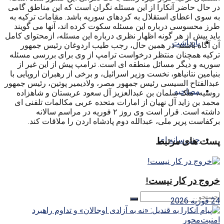
در حال حاضر آنکارا از این مسئله نگران است که این مناطق گامی
به سوی اعطای استقلال به کردهای سوریه باشد. مقامات ترکیه به
طرز محسوسی درباره این مسئله سکوت کرده اند، آنها می گویند
باید پیش از هر گونه اظهار نظری درباره این مسئله، ازمحتوای کامل
یادداشت
آن آگاه باشند. در همین حال، رجب طیب اردوغان رئیس جمهور
ترکیه همچنان منتظر درخواست ترامپ از وی برای بررسی مسئله
سوریه و دیگر مسائل منطقه ای است. ترامپ پیش از این غیر از
بنیامین نتانیاهو، نخست وزیر اسرائیل، و برخی از رهبران اروپایی با
عبدالفتاح السیسی رئیس جمهور مصر، ولادیمیر پوتین، رئیس جمهور
مصاحبه
روسیه، ملک سلمان بن عبدالعزیز آل سعود عربستان و شاهزاده
محمد بن زاید آل نهیان از امارات متحده عربی مکالمات تلفنی ای
داشته است. قرار است وی روز ۲ فوریه در مراسم سالانه
برکفاست پریر ملی، عبدالله دوم پادشاه اردن را ملاقات کند.
چندرسانه ای
پست های مرتبط
خروج در کار نیست!
24 فوریه 2026