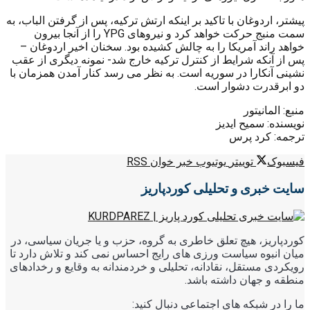
پیشتر، اردوغان با تاکید بر اینکه ارتش ترکیه، پس از گرفتن الباب، به
سمت منبج حرکت خواهد کرد و نیروهای YPG را از آنجا بیرون
خواهد راند آمریکا را به چالش کشیده بود. سخنان اخیر اردوغان –
پس از آنکه شرایط از کنترل ترکیه خارج شد- نمونه دیگری از عقب
نشینی آنکارا در سوریه است. به نظر می رسد کنار آمدن همزمان با
دو ابرقدرت دشوار است.
منبع: المانیتور
نویسنده: سمیح ایدیز
ترجمه: کرد پرس
فیسبوک
توییتر
یوتیوب
خبر خوان RSS
سایت خبری و تحلیلی کوردپاریز
کوردپاریز، هیچ تعلق خاطری به گروه، حزب و یا جریان سیاسی، در
میان انبوه سیاست ورزی های رایج احساس نمی کند و تلاش دارد تا
رویکردی مستقل، نقادانه، تحلیلی و خردمندانه به وقایع و رخدادهای
منطقه و جهان داشته باشد.
ما را در شبکه های اجتماعی دنبال کنید: