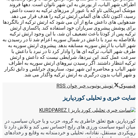
اطراف شهر الباب، از یورش به این شهر ناتوان است. دهها فروند
موشک آمریکایی تاو که با عبور از مرزهای ترکیه به دست داعش
رسید، اکنون تانک های آلمانی ارتش ترکیه را هدف قرار می دهد.
ضدهوایی های داعش مانع از آن می شود که ارتش ترکیه از بالگردها
برای پوشش پیشروی سربازان خود استفاده کند. پاکسازی ارتش
ترکیه پس از کودتا باعث تضعیف آن شد، با این وجود ارتش ترکیه
بلافاصله به نبرد با داعش در شمال سوریه اعزام شد تا در رسیدن به
شهر الباب با ارتش سوریه مسابقه بدهد. پیشروی ارتش سوریه به
طرف شهر الباب، ترکیه ای ها را وادار کرد تا در نبرد با داعش با
سرعت عمل کنند. این نبردها، شرایطی نیست که داعش و ارتش
ترکیه انتظار داشتند. اگر رسیدن نیروهای ارتش سوریه به اطراف
شهر الباب و محاصره این شهر نبود، سناریوی جرابلس و دابق تکرار
و شهر الباب بدون درگیری به ارتش ترکیه واگذار می شد.
فیسبوک
توییتر
یوتیوب
خبر خوان RSS
سایت خبری و تحلیلی کوردپاریز
کوردپاریز، هیچ تعلق خاطری به گروه، حزب و یا جریان سیاسی، در
میان انبوه سیاست ورزی های رایج احساس نمی کند و تلاش دارد تا
رویکردی مستقل، نقادانه، تحلیلی و خردمندانه به وقایع و رخدادهای