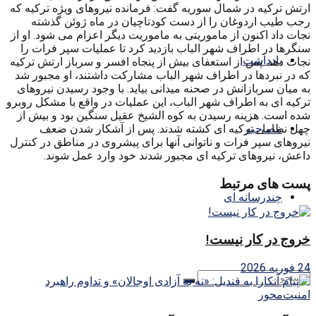
ارتش ترکیه در شمال سوریه گفت: فرمانده نیروهای ویژه ترکیه که
رجب طیب اردوغان را از دست کودتاچیان در ماه ژوئن گذشته
نجات داد اکنون از ماموریتی به ماموریت دیگر اعزام می شود. او از
سنگرها در اطراف شهر الباب بازدید کرد تا عملیات سپر فرات را
یادداشت
نجات دهد. پس از استعفای بیش از پنجاه افسر و سرباز ارتش ترکیه
که در نبردها در اطراف شهر الباب مشارکت داشتند، او مجبور شد
به میان سربازانش در صحنه میدانی بیاید. با وجود رسیدن نیروهای
ترکیه ای به اطراف شهر الباب، این عملیات در واقع با مشکل روبرو
شده است. هزینه رسیدن به کوه الشیخ عقیل سنگین بود و بیش از
مصاحبه
چهل نظامی ترکیه ای کشته شدند. پس از آشکار شدن ضعف
نیروهای سپر فرات و ناتوانی آنها برای پیشروی در مناطق در کنترل
داعش، نیروهای ترکیه ای مجبور شدند خود وارد عمل شوند.
پست های مرتبط
چندرسانه ای
خروج در کار نیست!
24 فوریه 2026