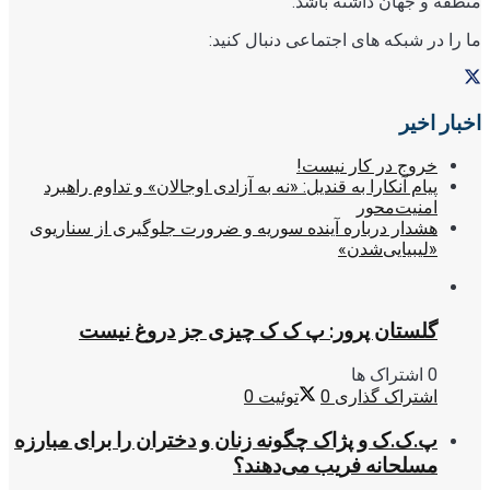
منطقه و جهان داشته باشد.
ما را در شبکه های اجتماعی دنبال کنید:
اخبار اخیر
خروج در کار نیست!
پیام آنکارا به قندیل: «نه به آزادی اوجالان» و تداوم راهبرد
امنیت‌محور
هشدار درباره آینده سوریه و ضرورت جلوگیری از سناریوی
«لیبیایی‌شدن»
گلستان پرور: پ ک ک چیزی جز دروغ نیست
0 اشتراک ها
اشتراک گذاری
0
توئیت
0
پ.ک.ک و پژاک چگونه زنان و دختران را برای مبارزه
مسلحانه فریب می‌دهند؟