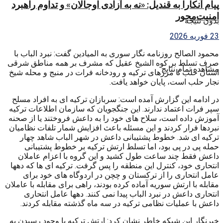
پیام آنکارا به قندیل: «نه به آزادی اوجالان» و تداوم راهبرد
امنیت‌محور
بدون نتیجه
23 فوریه 2026
محمود الصالح روزنامه نگار سوری به المیادین گفت: نبرد الباب با
صرف تسلط بر کوه الشیخ عقیل که مشرف بر همه مناطق شرقی
مشاهده تمام نتایج
استان حلب تا مرزهای ترکیه و رودخانه فرات در منبج و محله شیخ
نجار حلب است، پایان خواهد یافت.
در ادامه این گزارش آمده است: سربازان ترکیه ای به افراد مسلح
سپر فرات اعتماد ندارند. این جنگجویان که سازمان اطلاعات ترکیه
آموزش داده است، سلاح های خود را به داعش فروختند یا از صحنه
نبردها فرار کردند و این مسئله باعث افزایش شمار تلفات نظامیان
ترکیه ای شد. خطوط پشتیبانی داعش در شهر الباب شاهد چهار
حمله پی در پی بود، اما تسلط ارتش ترکیه بر خطوط پشتیبانی
داعش فقط چند ساعت طول کشید و این گروه با اعزام عاملان
انتحاری خود، کنترل این منطقه را پس گرفت. ترکیه ای ها که دهها
عامل انتحاری را از ترکستان و چچن در اردوگاه های خود برای
مقابله با ارتش سوریه آماده کرده بودند، راهی برای مقابله با عاملان
انتحاری داعش در نبرد الباب پیدا نمی کنند. دهها عامل انتحاری
داعش با عملیات نظامی ترکیه در سه ماه گذشته مقابله کردند.
خبرنگار این شبکه خاطر نشان کرد: ارتش ترکیه با وجود رسیدن به