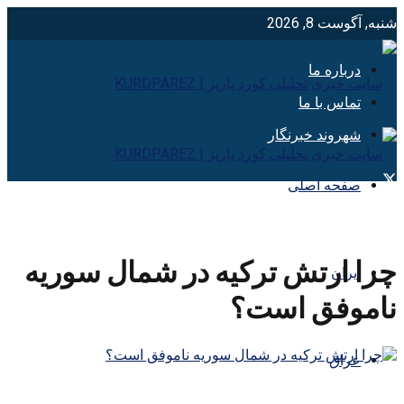
شنبه, آگوست 8, 2026
درباره ما
تماس با ما
شهروند خبرنگار
صفحه اصلی
چرا ارتش ترکیه در شمال سوریه
ایران
ناموفق است؟
عراق