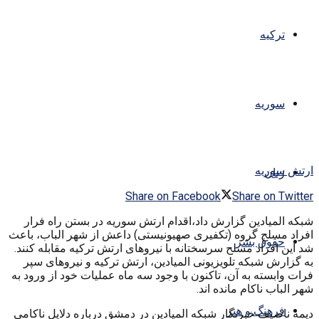
ترکیه
سوریه
ارتش سوریه
زنان
Share on Facebook
Share on Twitter
شبکه المیادین گزارش داد،اقدام ارتش سوریه در بستن راه فرار
افراد مسلح گروه (تکفیری صهیونیستی) داعش از شهر الباب، باعث
حقوق بشر
شد این افراد مسلح سرسختانه با نیروهای ارتش ترکیه مقابله کنند.
به گزارش شبکه تلویزیونی المیادین، ارتش ترکیه و نیروهای سپر
فرات وابسته به آن، تاکنون با وجود سه ماه عملیات خود از ورود به
شهر الباب ناکام مانده اند.
فرهنگ و هنر
دیمه ناصیف خبرنگار شبکه المیادین در دمشق درباره دلایل ناکامی