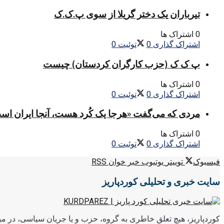
تیرباران یک دختر گریلا از سوی پ.ک.ک
0 اشتراک ها
اشتراک گذاری
0
توئیت
0
پ ک ک (حزب کارگران کردستان) چیست
0 اشتراک ها
اشتراک گذاری
0
توئیت
0
مردی که می‌گفت «هرجا یک کُرد هست، آنجا ایران اس
0 اشتراک ها
اشتراک گذاری
0
توئیت
0
فیسبوک
توییتر
یوتیوب
خبر خوان RSS
سایت خبری و تحلیلی کوردپاریز
کوردپاریز، هیچ تعلق خاطری به گروه، حزب و یا جریان سیاسی، در میا