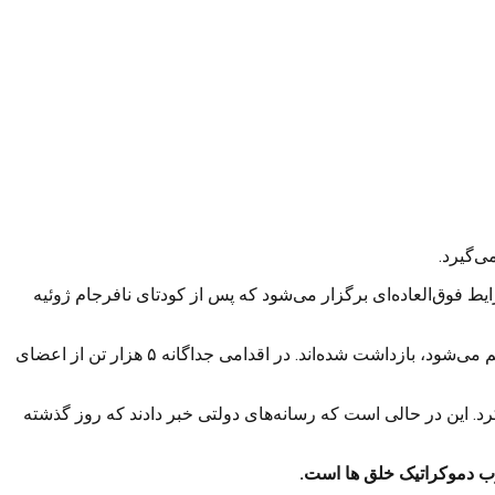
ر شرایط فوق‌العاده‌ای برگزار می‌شود که پس از کودتای نافرجام ژوئیه
از زمان پایان این کودتا هزاران تن به اتهام ارتباط با فتح‌الله گولن، روحانی ترکیه‌ای مستقر در آمریکا که به برنامه‌ریزی برای این شورش متهم می‌شود، بازداشت شده‌اند. در اقدامی جداگانه ۵ هزار تن از اعضای
ای این نهاد ۸۶ تن از مظنونین مرتبط با پ.ک.ک بازداشت کرد. این در حالی است که رسانه‌های دولتی خبر دادند که روز گذشته
حزب دموکراتیک خلق ها است
.