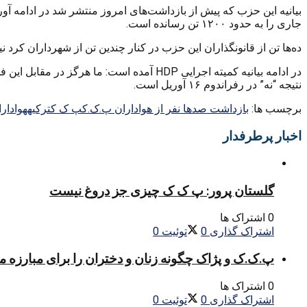
جاری را به حدود ۱۲۰۰ تن رسانده است.
ده‌ها تن از قانونگذاران این حزب در کنار چندین تن از شهرداران کرد ن
در ادامه بیانیه کمیته اجرایی HDP آمده است
نتیجه “نه” در رفراندوم ۱۶ آوریل است.
برچسب ها:
بازداشت صدها نفر از هواداران پ.ک.ک
پ ک ک
ترکیه
هوادار
اخبار پرطرفدار
گلستان پرور: پ ک ک چیزی جز دروغ نیست
0 اشتراک ها
اشتراک گذاری
0
توئیت
0
پ.ک.ک و پژاک چگونه زنان و دختران را برای مبارزه 
0 اشتراک ها
اشتراک گذاری
0
توئیت
0