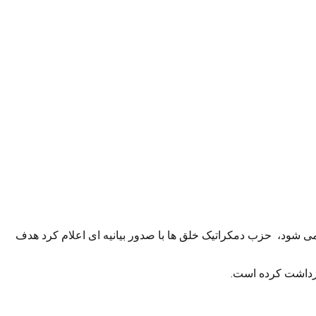
 خلق ها (HDP)، که یک جریان نزدیک به پ.ک.ک محسوب می شود، حزب دمکراتیک خلق ها با صدور بیانیه ای اعلام کرد هدف