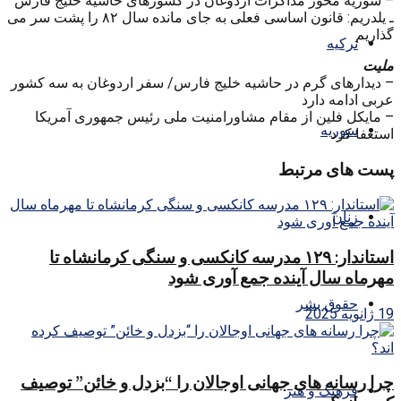
– سوریه محور مذاکرات اردوغان در کشورهای حاشیه خلیج فارس
ـ یلدریم: قانون اساسی فعلی به جای مانده سال ۸۲ را پشت سر می
گذاریم
ترکیه
ملیت
– دیدارهای گرم در حاشیه خلیج فارس/ سفر اردوغان به سه کشور
عربی ادامه دارد
– مایکل فلین از مقام مشاورامنیت ملی رئیس جمهوری آمریکا
سوریه
استعفا کرد
پست های مرتبط
زنان
استاندار: ۱۲۹ مدرسه کانکسی و سنگی کرمانشاه تا
مهرماه سال آینده جمع آوری شود
حقوق بشر
19 ژانویه 2025
چرا رسانه های جهانی اوجالان را “بزدل و خائن” توصیف
فرهنگ و هنر