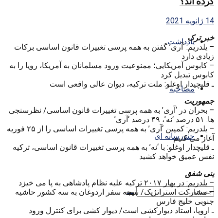
کرده اند؟
14 ژانویه 2021
خبر ترک
یادداشت
– یلدریم: ‘آری’ گفتن به همه پرسی تغییرات قانون اساسی برکات
زیادی دارد
– کابوس آمریکایی؛ ممنوعیت ورود مسلمانان به آمریکا، رویا را به
کابوس تبدیل کرد
ـ قلیچیدار اوغلو: ملت ترکیه، دیوان عالی واقعی است
مصاحبه
جمهوریت
– بحران در ‘آری’ به همه پرسی تغییرات قانون اساسی/ نظرسنجی
ها: ۵۱ درصد ‘نه’، ۴۹ درصد ‘آری’
– یلدریم: کمپین ‘آری’ به همه پرسی تغییرات اساسی را از ۲۵ فوریه
چندرسانه ای
آغاز می کنیم
ـ قلیچدار اوغلو: با ‘نه’ به همه پرسی تغییرات قانون اساسی، ترکیه
نفس عمیق خواهد کشید
ینی شفق
– یلدریم: در بهار ۲۰۱۷ ترکیه علیه نظام پادشاهی به پا می خیزد
– مشارکت استراتژیک/ نتیجه سفر اردوغان به سه کشور حاشیه
جنوبی خلیج فارس
ـ اروپا، استاد دیوارکشی است/ دیوار کشی برای کنترل ورود