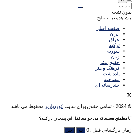
بدون نتیجه
مشاهده تمام نتایج
صفحه اصلی
ایران
عراق
ترکیه
سوریه
زنان
حقوق بشر
فرهنگ و هنر
یادداشت
مصاحبه
چندرسانه ای
© 2024
- تمامی حقوق برای سایت
کوردپاریز
محفوظ می باشد.
آیا مطمئن هستید که می خواهید قفل این پست را باز کنید؟
زمان بازگشایی قفل : 0
بله
خیر