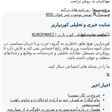
مهاجران به روش ترامپ
برچسب ها:
روزنامه های ترکیه
بدون نتیجه
فیسبوک
توییتر
یوتیوب
خبر خوان RSS
سایت خبری و تحلیلی کوردپاریز
مشاهده تمام نتایج
کوردپاریز، هیچ تعلق خاطری به گروه، حزب و یا جریان سیاسی، در
میان انبوه سیاست ورزی های رایج احساس نمی کند و تلاش دارد تا
رویکردی مستقل، نقادانه، تحلیلی و خردمندانه به وقایع و رخدادهای
منطقه و جهان داشته باشد.
ما را در شبکه های اجتماعی دنبال کنید:
اخبار اخیر
خروج در کار نیست!
پیام آنکارا به قندیل: «نه به آزادی اوجالان» و تداوم راهبرد
امنیت‌محور
هشدار درباره آینده سوریه و ضرورت جلوگیری از سناریوی