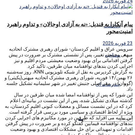
24 فوریه 2026
پیام آنکارا به قندیل: «نه به آزادی اوجالان» و تداوم راهبرد
یادداشت
امنیت‌محور
23 فوریه 2026
سرویس عراق و اقلیم کردستان- شورای رهبری مشترک اتحادیه‌
میهنی وجنبش تغییر، پس از نشستی مشترک بر ضرورت در پیش
مصاحبه
گرفتن اقداماتی برای بهبود وضعیت معیشتی مردم اقلیم و نیز
اجرایی کردن بندهای توافقنامه‌ میان طرفین، تاکید کرد.
به‌ گزارش کردپرس به‌ نقل از شبکه‌ تلویزیونی
KNN
، روز سه‌شنبه‌
۲۶ بهمن/۱۴ فوریه‌، شورای رهبری مشترک اتحادیه‌ میهنی(یکیتی) و
(گوران) در مقر اصلی جنبش تغییر در شهر سلیمانیه‌ تشکیل جلسه‌
چندرسانه ای
داد.
این شورا که‌ پس از توافقنامه‌ امضا شده‌ میان طرفین در سال
گذشته‌ میلادی تشکیل شده‌، پس از این نشست در بیانیه‌ای اعلام
کرد که‌ در این نشست مسائل و معضلات کنونی اقلیم کردستان، به‌
ویژه‌ از لحاظ اقتصادی و سیاسی مورد بررسی قرار گرفته‌ است.
این بیانیه‌ می افزاید که‌ طرفین در مورد مکانیزم های اجرایی کردن
بندهای توافقنامه‌ فیمابین گفتگو کرده‌ و بر ضرورت در پیش گرفتن
اقدامات و تمهیداتی برای حل مشکلات اقتصادی و بهبود وضعیت
معیشتی مردم اقلیم، تاکید کرده‌ است.