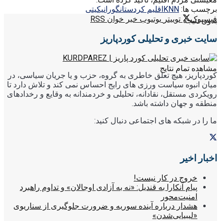
برچسب ها:
KNN
اقلیم کردستان
گوران
یکیتی
فیسبوک
توییتر
یوتیوب
خبر خوان RSS
بدون نتیجه
سایت خبری و تحلیلی کوردپاریز
مشاهده تمام نتایج
کوردپاریز، هیچ تعلق خاطری به گروه، حزب و یا جریان سیاسی، در
میان انبوه سیاست ورزی های رایج احساس نمی کند و تلاش دارد تا
رویکردی مستقل، نقادانه، تحلیلی و خردمندانه به وقایع و رخدادهای
منطقه و جهان داشته باشد.
ما را در شبکه های اجتماعی دنبال کنید:
اخبار اخیر
خروج در کار نیست!
پیام آنکارا به قندیل: «نه به آزادی اوجالان» و تداوم راهبرد
امنیت‌محور
هشدار درباره آینده سوریه و ضرورت جلوگیری از سناریوی
«لیبیایی‌شدن»