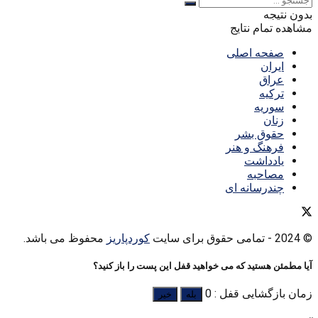
بدون نتیجه
مشاهده تمام نتایج
صفحه اصلی
ایران
عراق
ترکیه
سوریه
زنان
حقوق بشر
فرهنگ و هنر
یادداشت
مصاحبه
چندرسانه ای
© 2024
- تمامی حقوق برای سایت
کوردپاریز
محفوظ می باشد.
آیا مطمئن هستید که می خواهید قفل این پست را باز کنید؟
زمان بازگشایی قفل : 0
بله
خیر