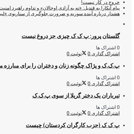
خروج در کار نیست!
پیام آنکارا به قندیل: «نه به آزادی اوجالان» و تداوم راهبرد امنیت
هشدار درباره آینده سوریه و ضرورت جلوگیری از سناریوی «لیب
گلستان پرور: پ ک ک چیزی جز دروغ نیست
0 اشتراک ها
اشتراک گذاری
0
توئیت
0
پ.ک.ک و پژاک چگونه زنان و دختران را برای مبارزه 
0 اشتراک ها
اشتراک گذاری
0
توئیت
0
تیرباران یک دختر گریلا از سوی پ.ک.ک
0 اشتراک ها
اشتراک گذاری
0
توئیت
0
پ ک ک (حزب کارگران کردستان) چیست