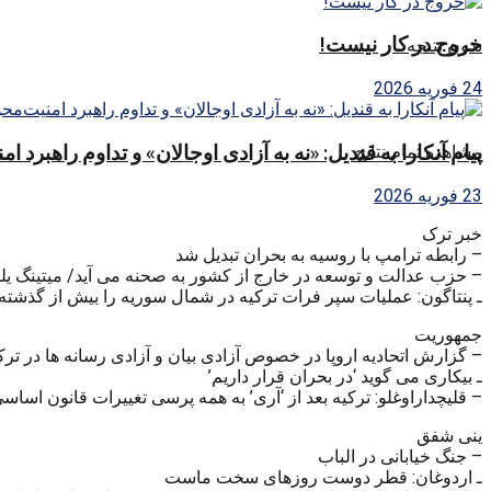
خروج در کار نیست!
بدون نتیجه
24 فوریه 2026
پیام آنکارا به قندیل: «نه به آزادی اوجالان» و تداوم راهبرد ا
مشاهده تمام نتایج
23 فوریه 2026
خبر ترک
– رابطه ترامپ با روسیه به بحران تبدیل شد
– حزب عدالت و توسعه در خارج از کشور به صحنه می آید/ میتینگ یل
ـ پنتاگون: عملیات سپر فرات ترکیه در شمال سوریه را بیش از گذشته
جمهوریت
– گزارش اتحادیه اروپا در خصوص آزادی بیان و آزادی رسانه ها در تر
ـ بیکاری می گوید ‘در بحران قرار داریم’
– قلیچداراوغلو: ترکیه بعد از ‘آری’ به همه پرسی تغییرات قانون اسا
ینی شفق
– جنگ خیابانی در الباب
ـ اردوغان: قطر دوست روزهای سخت ماست