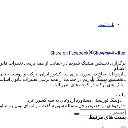
یادداشت
مصاحبه
Share on Facebook
Share on Twitter
برگزاری نخستین میتینگ یلدریم در حمایت از همه پرسی تغییرات قانون اساسی در
آکشام
ـ اردوغان: صلح در سوریه برای سه کشور ایران، ترکیه و روسیه حیات
ـ نخستین میتینگ یلدریم در حمایت از همه پرسی تغییرات قانون اساس
چندرسانه ای
ـ تانک های ترکیه در کوچه های شهر الباب
ملیت
– دوپینگ توریستی دستاورد اردوغان به سه کشور عربی
– اردوغان در خصوص حل مساله سوریه گفت: در انتهای تونل روشنای
پست های مرتبط