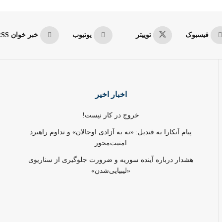
فیسبوک
توییتر
یوتیوب
خبر خوان RSS
اخبار اخیر
خروج در کار نیست!
پیام آنکارا به قندیل: «نه به آزادی اوجالان» و تداوم راهبرد
امنیت‌محور
هشدار درباره آینده سوریه و ضرورت جلوگیری از سناریوی
«لیبیایی‌شدن»