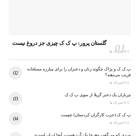
گلستان پرور: پ ک ک چیزی جز دروغ نیست
0 اشتراک ها
پ.ک.ک و پژاک چگونه زنان و دختران را برای مبارزه مسلحانه
فریب می‌دهند؟
0 اشتراک ها
تیرباران یک دختر گریلا از سوی پ.ک.ک
0 اشتراک ها
پ ک ک (حزب کارگران کردستان) چیست
0 اشتراک ها
مردی که می‌گفت «هرجا یک کُرد هست، آنجا ایران است»