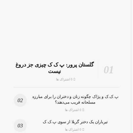
گلستان پرور: پ ک ک چیزی جز دروغ
نیست
0 اشتراک ها
پ.ک.ک و پژاک چگونه زنان و دختران را برای مبارزه
مسلحانه فریب می‌دهند؟
0 اشتراک ها
تیرباران یک دختر گریلا از سوی پ.ک.ک
0 اشتراک ها