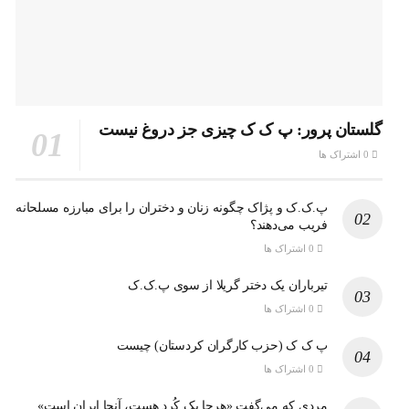
گلستان پرور: پ ک ک چیزی جز دروغ نیست
0 اشتراک ها
پ.ک.ک و پژاک چگونه زنان و دختران را برای مبارزه مسلحانه
فریب می‌دهند؟
0 اشتراک ها
تیرباران یک دختر گریلا از سوی پ.ک.ک
0 اشتراک ها
پ ک ک (حزب کارگران کردستان) چیست
0 اشتراک ها
مردی که می‌گفت «هرجا یک کُرد هست، آنجا ایران است»