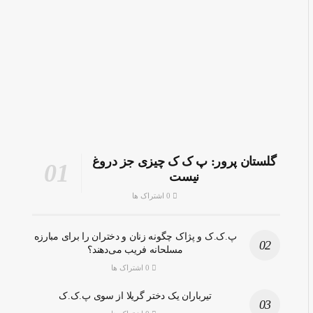
گلستان پرور: پ ک ک چیزی جز دروغ
نیست
0 اشتراک ها
پ.ک.ک و پژاک چگونه زنان و دختران را برای مبارزه
مسلحانه فریب می‌دهند؟
0 اشتراک ها
تیرباران یک دختر گریلا از سوی پ.ک.ک