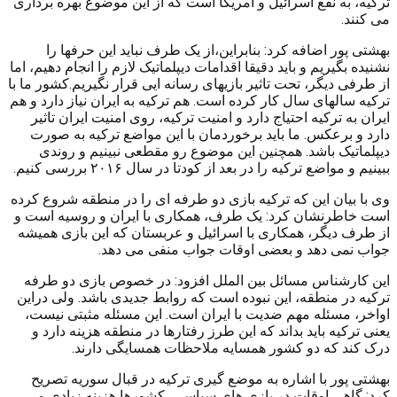
ترکیه، به نفع اسرائیل و آمریکا است که از این موضوع بهره برداری
می کنند.
بهشتی پور اضافه کرد: بنابراین،از یک طرف نباید این حرفها را
نشنیده بگیریم و باید دقیقا اقدامات دیپلماتیک لازم را انجام دهیم، اما
از طرفی دیگر، تحت تاثیر بازیهای رسانه ایی قرار نگیریم.کشور ما با
ترکیه سالهای سال کار کرده است. هم ترکیه به ایران نیاز دارد و هم
ایران به ترکیه احتیاج دارد و امنیت ترکیه، روی امنیت ایران تاثیر
دارد و برعکس. ما باید برخوردمان با این مواضع ترکیه به صورت
دیپلماتیک باشد. همچنین این موضوع رو مقطعی نبینیم و روندی
ببینیم و مواضع ترکیه را در بعد از کودتا در سال ۲۰۱۶ بررسی کنیم.
وی با بیان این که ترکیه بازی دو طرفه ای را در منطقه شروع کرده
است خاطرنشان کرد: یک طرف، همکاری با ایران و روسیه است و
از طرف دیگر، همکاری با اسرائیل و عربستان که این بازی همیشه
جواب نمی دهد و بعضی اوقات جواب منفی می دهد.
این کارشناس مسائل بین الملل افزود: در خصوص بازی دو طرفه
ترکیه در منطقه، این نبوده است که روابط جدیدی باشد. ولی دراین
اواخر، مسئله مهم ضدیت با ایران است. این مسئله مثبتی نیست،
یعنی ترکیه باید بداند که این طرز رفتارها در منطقه هزینه دارد و
درک کند که دو کشور همسایه ملاحظات همسایگی دارند.
بهشتی پور با اشاره به موضع گیری ترکیه در قبال سوریه تصریح
کرد: گاهی اوقات در بازی های سیاسی، کشورها هزینه زیادی می