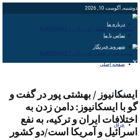
دوشنبه, آگوست 10, 2026
درباره ما
تماس با ما
شهروند خبرنگار
صفحه اصلی
ایسکانیوز / بهشتی پور در گفت و
ایران
گو با ایسکانیوز: دامن زدن به
اختلافات ایران و ترکیه، به نفع
عراق
اسرائیل و آمریکا است/دو کشور