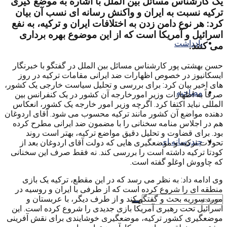
یک کارشناس مسائل بین الملل با اشاره به موضع گیری
ترکیه نسبت به ایران و واکنش رسانه ای نسب آن بیان
کرد: هر نوع دامن زدن به اختلافات ایران و ترکیه، به نفع
اسرائیل و آمریکا است که از این موضوع بهره برداری
یادداشت
می کنند.
حسن بهشتی پور کارشناس مسائل بین الملل در گفتگو با خبرنگار
ایسکانیوز در خصوص اظهارات ضد ایرانی مقامات ترکیه در روز
های اخیر بیان کرد: برای بررسی و تحلیل سیاست خارجی یک کشور،
مصاحبه
صرفاً به اظهارات وزیر امورخارجه آن کشور در یک کنفرانس بین
المللی نباید اکتفا کرد. اگرچه وزیر امور خارجه یک کشور، انعکاس
دهنده مواضع آن کشور مانند ترکیه محسوب می شود. آقای اردوغان
هم در اجلاس منامه سخنانی را با مضمون ضد ایرانی مطرح کرده
بود. برای قضاوت و تحلیل دقیق مواضع ترکیه، بهتر است روند
چندرسانه ای
تحولات ترکیه و موضعگیری هایی که دولت آقای اردوغان بعد از
کودتا ترکیه داشته است را بررسی کند. نه فقط صرف این سخنانی
که چاووش اوغلو گفته است.
وی ادامه داد: به نظر می رسد که در این مقطع، ترکیه یک بازی
منطقه ای را شروع کرده است که از طرفی با ایران و روسیه در
مورد سوریه بحث و گفتگو کند و از طرف دیگر، با عربستان و
اسرائیل تحت رهبری آمریکا بازی جدیدی را شروع کرده است. این
موضعگیری کشور ترکیه، موضعگیری خوشایندی برای نقش آفرینی