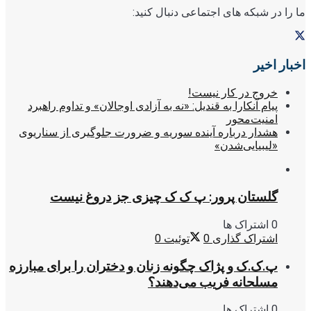
ما را در شبکه های اجتماعی دنبال کنید:
اخبار اخیر
خروج در کار نیست!
پیام آنکارا به قندیل: «نه به آزادی اوجالان» و تداوم راهبرد
امنیت‌محور
هشدار درباره آینده سوریه و ضرورت جلوگیری از سناریوی
«لیبیایی‌شدن»
گلستان پرور: پ ک ک چیزی جز دروغ نیست
0 اشتراک ها
اشتراک گذاری
0
توئیت
0
پ.ک.ک و پژاک چگونه زنان و دختران را برای مبارزه
مسلحانه فریب می‌دهند؟
0 اشتراک ها