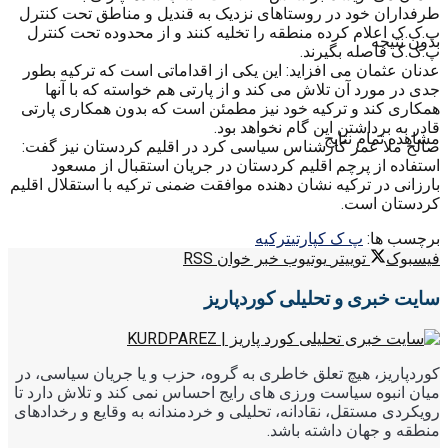
طرفداران خود در روستاهای نزدیک به قندیل و مناطق تحت کنترل
پ.ک.ک اعلام کرده منطقه را تخلیه کنند و از محدوده تحت کنترل
بدون نتیجه
پ.ک.ک فاصله بگیرند.
عدنان عثمان می افزاید: این یکی از اقداماتی است که ترکیه بطور
جدی در مورد آن تلاش می کند و از پارتی هم خواسته که با آنها
همکاری کند و ترکیه خود نیز مطمئن است که بدون همکاری پارتی
قادر به برداشتن این گام نخواهد بود.
مشاهده تمام نتایج
صالح ملا عمر کارشناس سیاسی کرد در اقلیم کردستان نیز گفت:
استفاده از پرچم اقلیم کردستان در جریان استقبال از مسعود
بارزانی در ترکیه نشان دهنده موافقت ضمنی ترکیه با استقلال اقلیم
کردستان است.
برچسب ها:
پ ک ک
پارتی
ترکیه
فیسبوک
توییتر
یوتیوب
خبر خوان RSS
سایت خبری و تحلیلی کوردپاریز
کوردپاریز، هیچ تعلق خاطری به گروه، حزب و یا جریان سیاسی، در
میان انبوه سیاست ورزی های رایج احساس نمی کند و تلاش دارد تا
رویکردی مستقل، نقادانه، تحلیلی و خردمندانه به وقایع و رخدادهای
منطقه و جهان داشته باشد.