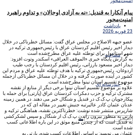
پیام آنکارا به قندیل: «نه به آزادی اوجالان» و تداوم راهبرد
امنیت‌محور
یادداشت
23 فوریه 2026
عضو جبهه الاصلاح در مجلس عراق گفت: مسائل خطرناکی در خلال
دیدار اخیر رئیس اقلیم کردستان عراق با رئیس‌جمهوری ترکیه در
شهر استانبول برای توطئه علیه عراق مطرح‌شده است
مصاحبه
به گزارش پایگاه خبری «الموقف العراقی» اسکندر وتوت افزود:
دیدار اخیر مسعود بارزانی، رئیس اقلیم کردستان با رجب طیب
اردوغان، رئیس‌جمهوری ترکیه با هدف توطئه علیه عراق و مردم این
کشور در آینده صورت گرفته و در خلال آن مسائل خطرناکی ازجمله
موضوع تقسیم استان نینوا مطرح‌شده است.
چندرسانه ای
علاوه بر موضوع تقسیم استان نینوا برخی دیگر از منابع از نقشه
مشترک ترکیه و حزب دمکرات کردستان عراق (پارتی) برای حمله با
پیکارجویان پ.ک.ک در قندیل و شنگال خبر می دهند. در همین زمینه
عدنان عثمان کادر عالیرتبه جنبش تغییر در مقاله ای که در
شارپرس منتشر شده نوشت: خطرناکترین نقشه، هماهنگی ترکیه و
پارتی به منظور بیرون راندن پ.ک.ک از شنگال و سپس لشکرکشی
به قندیل است که از چندین منبع موثق در این باره اطلاعاتی کسب
شده است.
عثمان می نویسد: براساس اطلاعات کسب شده، پارتی به