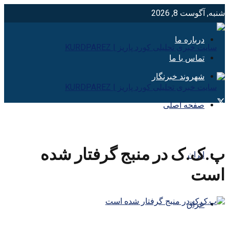
شنبه, آگوست 8, 2026
درباره ما
تماس با ما
شهروند خبرنگار
صفحه اصلی
پ.ک.ک در منبج گرفتار شده
ایران
است
عراق