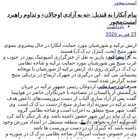
پیام آنکارا به قندیل: «نه به آزادی اوجالان» و تداوم راهبرد
امنیت‌محور
یادداشت
23 فوریه 2026
ارتش ترکیه و شورشیان مورد حمایت آنکارا در حال پیشروی بسوی
شهر منبج (تحت کنترل پ.ک.ک) هستند.
مصاحبه
به گزارش کورد پاریز به نقل از خبرگزاری اسپوتنیک نیوز در جنوب و
غرب منبج بین شورشیان مورد حمایت ترکیه و شاخه نظامی
پ.ک.ک درگیری روی داد. ارتش ترکیه از شورشیان با توپخانه
پشتیبانی می کند . این درگیری در شهرک اریماح در نزدیکی منبج
شدید گزارش شده است.
همزمان رجب طیب اردوغان رئیس جمهور ترکیه در جریان
چندرسانه ای
بازگشتش از پاکستان در مصاحبه با خبرنگاران حاضر در هواپیما
گفت: پس از آزاد سازی الباب از دست تروریست‌های داعش هدف
جدید ترکیه در سوریه آزاد سازی منبج از دست پ.ک.ک است. وی
گفت: شهر منبج متعلق به اعراب است و شاخه نظامی گروه
پ.ک.ک نباید در این شهر حضور داشته باشد. وی بار دیگر تاکید کرد
که ترکیه اجازه نخواهد داد یک منطقه مستقل در امتداد مرزش وجود
داشته باشد که کنترل آن در دست تروریست ها باشد.
وی در خصوص حمایت آمریکا از شاخه نظامی پ.ک.ک در سوریه و