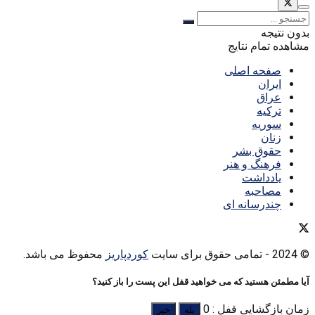
بدون نتیجه
مشاهده تمام نتایج
صفحه اصلی
ایران
عراق
ترکیه
سوریه
زنان
حقوق بشر
فرهنگ و هنر
یادداشت
مصاحبه
چندرسانه ای
© 2024
- تمامی حقوق برای سایت
کوردپاریز
محفوظ می باشد.
آیا مطمئن هستید که می خواهید قفل این پست را باز کنید؟
زمان بازگشایی قفل : 0
بله
خیر