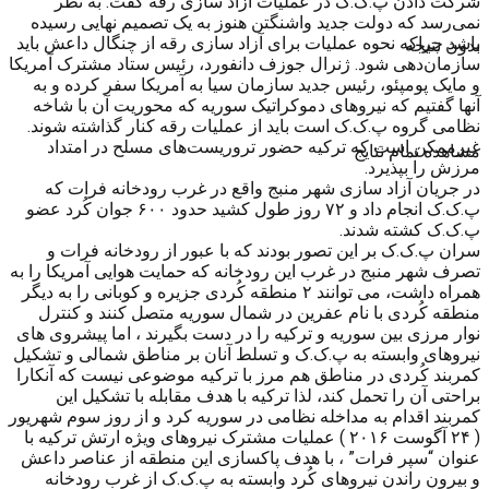
شرکت دادن پ.ک.ک در عملیات ازاد سازی رقه گفت: به نظر
نمی‌رسد که دولت جدید واشنگتن هنوز به یک تصمیم نهایی رسیده
باشد چراکه نحوه عملیات برای آزاد سازی رقه از چنگال داعش باید
بدون نتیجه
سازمان‌دهی شود. ژنرال جوزف دانفورد، رئیس ستاد مشترک آمریکا
و مایک پومپئو، رئیس جدید سازمان سیا به آمریکا سفر کرده و به
آنها گفتیم که نیروهای دموکراتیک سوریه که محوریت آن با شاخه
نظامی گروه پ.ک.ک است باید از عملیات رقه کنار گذاشته شوند.
غیرممکن است که ترکیه حضور تروریست‌های مسلح در امتداد
مشاهده تمام نتایج
مرزش را بپذیرد.
در جریان آزاد سازی شهر منبج واقع در غرب رودخانه فرات که
پ.ک.ک انجام داد و ۷۲ روز طول کشید حدود ۶۰۰ جوان کُرد عضو
پ.ک.ک کشته شدند.
سران پ.ک.ک بر این تصور بودند که با عبور از رودخانه فرات و
تصرف شهر منبج در غرب این رودخانه که حمایت هوایی آمریکا را به
همراه داشت، می توانند ۲ منطقه کُردی جزیره و کوبانی را به دیگر
منطقه کُردی با نام عفرین در شمال سوریه متصل کنند و کنترل
نوار مرزی بین سوریه و ترکیه را در دست بگیرند ، اما پیشروی های
نیروهای وابسته به پ.ک.ک و تسلط آنان بر مناطق شمالی و تشکیل
کمربند کُردی در مناطق هم مرز با ترکیه موضوعی نیست که آنکارا
براحتی آن را تحمل کند، لذا ترکیه با هدف مقابله با تشکیل این
کمربند اقدام به مداخله نظامی در سوریه کرد و از روز سوم شهریور
( ۲۴ آگوست ۲۰۱۶ ) عملیات مشترک نیروهای ویژه ارتش ترکیه با
عنوان “سپر فرات” ، با هدف پاکسازی این منطقه از عناصر داعش
و بیرون راندن نیروهای کُرد وابسته به پ.ک.ک از غرب رودخانه