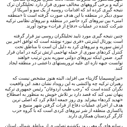
ترکیه و برخی گروههای مخالف سوری قرار دارد. تحلیلگران ترک
نتیجه گیری کرده اند که اقدامات روسیه از یک سو و آمریکا از
سوی دیگر در منطقه با این هدف صورت گرفته است تا «منطقه
امنی» بین نیروهای کرد حاضر در منطقه و نیروهای نظامی ترکیه
شرکت کننده در عملیات «دفاع از فرات» بوجود آورند.
چنین نتیجه گیری مورد تایید تحلیلگران روسی نیز قرار گرفته
است. پورتال اینترنتی «فری نیوز» نوشته است که توافق اخیر بین
ارتش سوریه و نیروهای کرد به دلیل آن است تا مناطق تحت
کنترل کردهای سوری از حمله تهاجمی ارتش ترکیه در امان قرار
گیرد. ضمن اینکه نیروهای دولتی سوریه بدین ترتیب خواهند
توانست جبهه تازه ای علیه تروریستهای داعشی در منطقه ایجاد
کنند.
«نیزاویسیمایا گازیتا» می افزاید، البته هنوز مشخص نیست که
رهبران ترکیه چه واکنشی به این رویداد نشان دهند. این واقعیت
نگران کننده است که “رجب طیب اردوغان” رئیس جمهوری ترکیه
پنهان نمی کند که قصد دارد بر تلاش خویش به منظور به اصطلاح
«تهدید کردها» بیفزاید. وی روز جمعه اعلام کرد که اصلی ترین
هدف از اجرای عملیات دفاع از فرات گرفتن شهر منبیج و
پاکسازی منطقه از شر نیروهای کردی است که با گروه حزب
کارگر کردستان همکاری دارند.
رسانه های گروهی روز یکشنبه تصاویری از مناطق شمالی استان