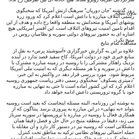
روز گذشته “جان دوریان” سرهنگ ارتش آمریکا که سخنگوی
بدون نتیجه
رسمی ائتلاف مبارزه با داعش است اعلام کرد که ورود زره
پوشهای آمریکا و متحدانش به منطقه واقعا رخ داده و هدف از این
اقدام تامین امنیت نیروهای ائتلاف است. این افسر آمریکایی هیچ
اشاره ای به حضور نیروهای دولتی سوریه و نظامیان روس در
منبج نکرد.
مشاهده تمام نتایج
علاوه بر این به گزارش خبرگزاری «آسوشیتد پرس» به نقل از
منابع خبری خود در دولت آمریکا، کاخ سفید قصد ندارد در آینده
نزدیک راهکار مشترکی را با روسیه در زمینه مبارزه مشترک با
داعش در سوریه و یا هر مسئله دیگری که به امنیت ملی آمریکا
مربوط شود، مورد بررسی قرار دهد. در واکنش به این خبر،
“دمیتری پسکوف” سخنگوی رسمی دفتر ریاست جمهوری روسیه
اعلام کرد که این کشور آماده است تا حتی به تنهایی به مبارزه
خود با گروه تروریستی داعش ادامه خواهد داد.
به نوشته این روزنامه، البته مسئله اینجاست که بعید است روسیه
بتواند «به تنهایی» در این مبارزه به پیروزی برسد. پنتاگون که از
همکاری فعال با روسیه در مبارزه با تروریستها در سوریه سرباز
می زند، دقیقا در منطقه منبج در حال حل و فصل دقیقا همان
مشکلاتی است که روسیه نیز در دستور کار دارد و آن مقابله با
حمله احتمالی نیروهای نظامی ترکیه به مناطق تحت کنترل
نیروهای کرد در عمق خاک سوریه است. تنها تفاوت اقدامات دو