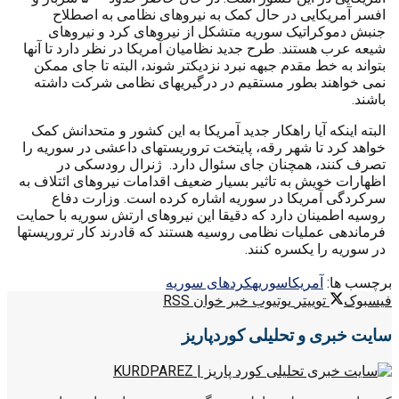
افسر آمریکایی در حال کمک به نیروهای نظامی به اصطلاح
جنبش دموکراتیک سوریه متشکل از نیروهای کرد و نیروهای
شیعه عرب هستند. طرح جدید نظامیان آمریکا در نظر دارد تا آنها
بتواند به خط مقدم جبهه نبرد نزدیکتر شوند، البته تا جای ممکن
نمی خواهند بطور مستقیم در درگیریهای نظامی شرکت داشته
باشند.
البته اینکه آیا راهکار جدید آمریکا به این کشور و متحدانش کمک
خواهد کرد تا شهر رقه، پایتخت تروریستهای داعشی در سوریه را
تصرف کنند، همچنان جای سئوال دارد. ژنرال رودسکی در
اظهارات خویش به تاثیر بسیار ضعیف اقدامات نیروهای ائتلاف به
سرکردگی آمریکا در سوریه اشاره کرده است. وزارت دفاع
روسیه اطمینان دارد که دقیقا این نیروهای ارتش سوریه با حمایت
فرماندهی عملیات نظامی روسیه هستند که قادرند کار تروریستها
در سوریه را یکسره کنند.
برچسب ها:
آمریکا
سوریه
کردهای سوریه
فیسبوک
توییتر
یوتیوب
خبر خوان RSS
سایت خبری و تحلیلی کوردپاریز