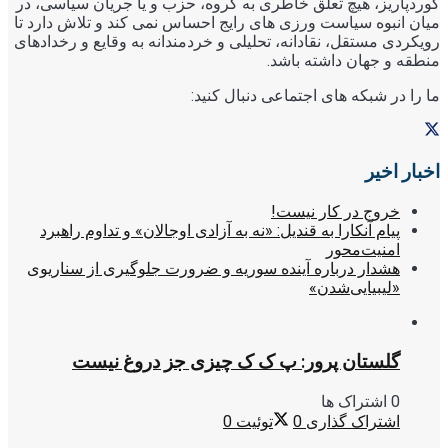
کوردپاریز، هیچ تعلق خاطری به گروه، حزب و یا جریان سیاسی، در
میان انبوه سیاست ورزی های رایج احساس نمی کند و تلاش دارد تا
رویکردی مستقل، نقادانه، تحلیلی و خردمندانه به وقایع و رخدادهای
منطقه و جهان داشته باشد.
ما را در شبکه های اجتماعی دنبال کنید:
اخبار اخیر
خروج در کار نیست!
پیام آنکارا به قندیل: «نه به آزادی اوجالان» و تداوم راهبرد
امنیت‌محور
هشدار درباره آینده سوریه و ضرورت جلوگیری از سناریوی
«لیبیایی‌شدن»
گلستان پرور: پ ک ک چیزی جز دروغ نیست
0 اشتراک ها
اشتراک گذاری
0
توئیت
0