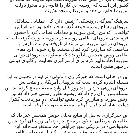
کشور این است که روسیه این کار را قانونی و با مجوز دولت
سوریه انجام می دهد و آمریکا و متحدانش نه.
سرهنگ “سرگئی رودسکی” رئیس اداره کل عملیاتی ستادکل
نیروهای مسلح روسیه جمعه گذشته خبر داده بود: «بر اساس
توافقانی که بین ارتش سوریه و مقامات نظامی کرد با حضور
فرماندهی نیروهای نظامی روسیه در سوریه صورت گرفته است،
نیروهای دولتی سوریه می توانند از تاریخ سوم ماه مارس به
مناطقی که مبارزین کرد فعال هستند، وارد شوند. این مقام
نظامی روس همچنین یادآور شد که مسئولیت نیروهای دولتی
سوریه اتخاذ تدابیر لازم برای ازسرگیری فعالیت ارگانهای دولتی
در شهر منبیج است.
این در حالی است که خبرگزاری «آناتولی» ترکیه در تحلیلی به این
مسئله اشاره کرده است که نیروهای آمریکایی و متحدانش
نیروهای زرهی خود را چند روز قبل وارد منطقه منبج کرده اند. این
مسئله پس از آن رخ داد که روسیه بطور رسمی خبر داد که بین
ارتش سوریه و مبارزین کرد منبیج توافقاتی در مورد تحت کنترل
دولت بشار اسد قرار گرفتن منطقه، صورت گرفته است.
این خبرگزاری به نقل از منابع محلی خویش همچنین خبر داد که
نظامیان آمریکایی، علاوه بر منبج، در نزدیکی روستای کرد نشین
«خیلوانجی» در نزدیکی شهر جرابلس هم مستقر شده اند. این
شهر همانطور که معروف است، تحت کنترل نیروهای نظامی