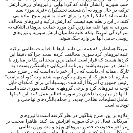
حلب سوریه را نشان دادند که گردانهایی از نیروهای زرهی ارتش
ترکیه در حال ورود به آن هستند. تحلیلگران «فری نیوز» بعید
ندانسته اند که آنکارا خود را برای حمله به شهر منبج آماده می
کنند. در این رابطه بعید نیست که ارتش ترکیه و نیروهای مخالف
سوری، نه تنها علیه مبارزین کرد مورد حمایت نیروهای ائتلاف به
سرکردگی آمریکا، بلکه علیه نظامیان ارتش سوریه و نیروهای
روسی حامی آنها نیز وارد جنگ شوند.
آمریکا همانطور که همه می دانند بارها با اقدامات نظامی ترکیه
علیه نیروهای کرد سوری مخالفت کرده است. چرا که دقیقا این
کردها هستند که قرار است اصلی ترین متحد آمریکا در مبارزه با
داعش در سوریه باشند. روزنامه آمریکایی «واشنگتن پست» به
تازگی مقاله ای داشت که در آن خبر داده است که در طرح جدید
مبارزه با داعش که از سوی پنتاگون تهیه شده و به “دونالد ترامپ”
رئیس جمهوری آمریکا ارائه شده، پیشنهاداتی برای کمکهای قابل
توجه به نیروهای کرد و برخی گروههای مخالف سوری شده است
تا آنها در مبارزه با داعش در سوریه فعالتر عمل کنند. این کمکها
شامل تسلیحات نظامی جدید، از جمله بالگردهای تهاجمی و
توپخانه است.
علاوه بر این، طرح پنتاگون در نظر گرفته است تا نیروهای
آمریکایی فعال در خاک سوریه افزایش پیدا کنند. ظاهرا صحبت بر
سر لغو محدودیت حضور نیروهای ویژه و مشاورین نظامی
آمریکایی در این کشور است. در حال حاضر حدود ۵۰۰ سرباز و