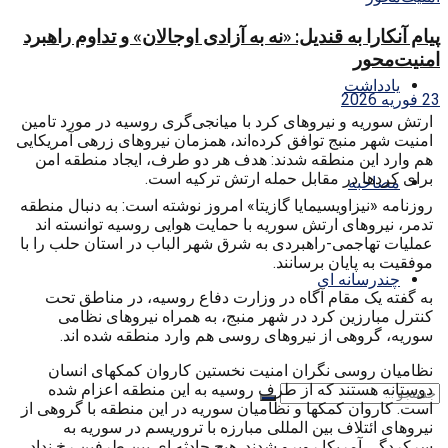
پیام آنکارا به قندیل: «نه به آزادی اوجالان» و تداوم راهبرد
امنیت‌محور
یادداشت
23 فوریه 2026
ارتش سوریه و نیروهای کرد با میانجی‌گری روسیه در مورد تامین
امنیت شهر منبج توافق کرده‌اند، همزمان نیروهای زرهی آمریکایی
هم وارد این منطقه شدند: هدف هر دو طرف، ایجاد منطقه امن
برای کردها در مقابل حمله ارتش ترکیه است.
مصاحبه
روزنامه «نیزاویسیمایا گازیتا» امروز نوشته است: به دنبال منطقه
تدمر، نیروهای ارتش سوریه با حمایت هوایی روسیه توانسته اند
عملیات تهاجمی-راهبردی به شرق شهر الباب در استان حلب را با
موفقیت به پایان برسانند.
چندرسانه ای
به گفته یک مقام آگاه در وزارت دفاع روسیه، در مناطق تحت
کنترل مبارزین کرد در شهر منبج، به همراه نیروهای نظامی
سوریه، گروهی از نیروهای روسی هم وارد منطقه شده اند.
نظامیان روسی نگران امنیت نخستین کاروان کمکهای انسان
دوستانه هستند که از طرف روسیه به این منطقه اعزام شده
است. کاروان کمکها و نظامیان سوریه در این منطقه با گروهی از
نیروهای ائتلاف بین المللی مبارزه با تروریسم در سوریه به
سرکردگی آمریکا روبرو شدند. هیچ حادثه ای بین طرفین رخ نداد.