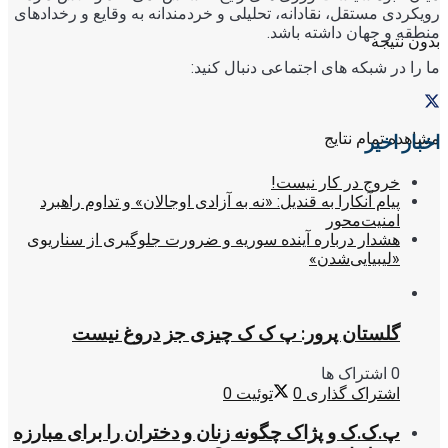
رویکردی مستقل، نقادانه، تحلیلی و خردمندانه به وقایع و رخدادهای
منطقه و جهان داشته باشد.
بدون نتیجه
ما را در شبکه های اجتماعی دنبال کنید:
مشاهده تمام نتایج
اخبار اخیر
خروج در کار نیست!
پیام آنکارا به قندیل: «نه به آزادی اوجالان» و تداوم راهبرد
امنیت‌محور
هشدار درباره آینده سوریه و ضرورت جلوگیری از سناریوی
«لیبیایی‌شدن»
گلستان پرور: پ ک ک چیزی جز دروغ نیست
0 اشتراک ها
اشتراک گذاری
0
توئیت
0
پ.ک.ک و پژاک چگونه زنان و دختران را برای مبارزه