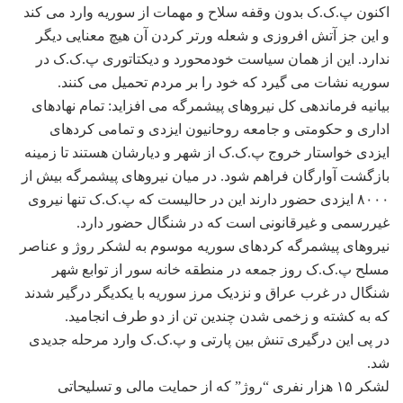
اکنون پ.ک.ک بدون وقفه سلاح و مهمات از سوریه وارد می کند
و این جز آتش افروزی و شعله ورتر کردن آن هیچ معنایی دیگر
ندارد. این از همان سیاست خودمحورد و دیکتاتوری پ.ک.ک در
سوریه نشات می گیرد که خود را بر مردم تحمیل می کنند.
بیانیه فرماندهی کل نیروهای پیشمرگه می افزاید: تمام نهادهای
اداری و حکومتی و جامعه روحانیون ایزدی و تمامی کردهای
ایزدی خواستار خروج پ.ک.ک از شهر و دیارشان هستند تا زمینه
بازگشت آوارگان فراهم شود. در میان نیروهای پیشمرگه بیش از
۸۰۰۰ ایزدی حضور دارند این در حالیست که پ.ک.ک تنها نیروی
غیررسمی و غیرقانونی است که در شنگال حضور دارد.
نیروهای پیشمرگه کردهای سوریه موسوم به لشکر روژ و عناصر
مسلح پ.ک.ک روز جمعه در منطقه خانه سور از توابع شهر
شنگال در غرب عراق و نزدیک مرز سوریه با یکدیگر درگیر شدند
که به کشته و زخمی شدن چندین تن از دو طرف انجامید.
در پی این درگیری تنش بین پارتی و پ.ک.ک وارد مرحله جدیدی
شد.
لشکر ۱۵ هزار نفری “روژ” که از حمایت مالی و تسلیحاتی