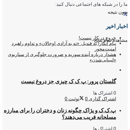
ما را در شبکه های اجتماعی دنبال کنید:
بدون نتیجه
اخبار اخیر
خروج در کار نیست!
مشاهده تمام نتایج
پیام آنکارا به قندیل: «نه به آزادی اوجالان» و تداوم راهبرد
امنیت‌محور
هشدار درباره آینده سوریه و ضرورت جلوگیری از سناریوی
«لیبیایی‌شدن»
گلستان پرور: پ ک ک چیزی جز دروغ نیست
0 اشتراک ها
اشتراک گذاری
0
توئیت
0
پ.ک.ک و پژاک چگونه زنان و دختران را برای مبارزه
مسلحانه فریب می‌دهند؟
0 اشتراک ها