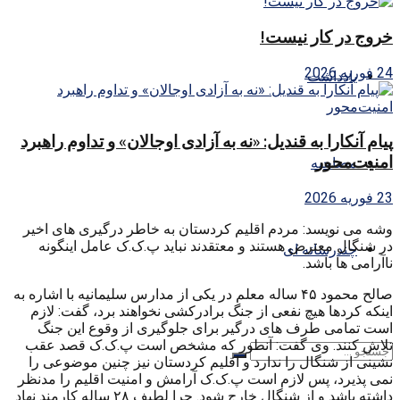
خروج در کار نیست!
24 فوریه 2026
یادداشت
پیام آنکارا به قندیل: «نه به آزادی اوجالان» و تداوم راهبرد
امنیت‌محور
مصاحبه
23 فوریه 2026
وشه می نویسد: مردم اقلیم کردستان به خاطر درگیری های اخیر
در شنگال معترض هستند و معتقدند نباید پ.ک.ک عامل اینگونه
چندرسانه ای
ناآرامی ها باشد.
صالح محمود ۴۵ ساله معلم در یکی از مدارس سلیمانیه با اشاره به
اینکه کردها هیچ نفعی از جنگ برادرکشی نخواهند برد، گفت: لازم
است تمامی طرف های درگیر برای جلوگیری از وقوع این جنگ
تلاش کنند. وی گفت: آنطور که مشخص است پ.ک.ک قصد عقب
نشینی از شنگال را ندارد و اقلیم کردستان نیز چنین موضوعی را
نمی پذیرد، پس لازم است پ.ک.ک آرامش و امنیت اقلیم را مدنظر
داشته باشد و از شنگال خارج شود. چرا لطیف ۲۸ ساله کارمند نهاد