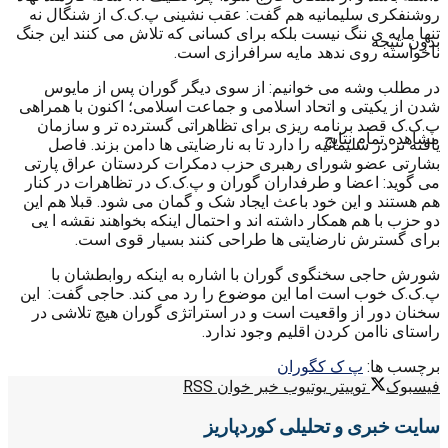
روشنفکری سلیمانیه هم گفت: عقب نشینی پ.ک.ک از شنگال نه
تنها مایه ی ننگ نیست بلکه برای کسانی که تلاش می کنند این جنگ
بدون نتیجه
ناخواسته روی ندهد مایه سرافرازی است.
در مطلب وشه می خوانیم: از سوی دیگر گوران پس از مایوس
شدن از یکیتی و اتحاد اسلامی و جماعت اسلامی؛ اکنون با همراهی
پ.ک.ک قصد برنامه ریزی برای تظاهراتی گسترده تر و سازمان
مشاهده تمام نتایج
یافته تر در سلیمانیه را دارد تا به نارضایتی ها دامن بزند. فاصل
بشارتی عضو شورای رهبری حزب دمکرات کردستان عراق پارتی
می گوید: اعضا و طرفداران گوران و پ.ک.ک در تظاهرات در کنار
هم هستند و این خود باعث ایجاد شک و گمان می شود. قبلا هم این
دو حزب با هم همکار داشته اند و احتمال اینکه بخواهند نقشه ا یی
برای گسترش نارضایتی ها طراحی کنند بسیار قوی است.
شورش حاجی سخنگوی گوران با اشاره به اینکه روابطشان با
پ.ک.ک خوب است اما این موضوع را رد می کند. حاجی گفت: این
سخنان دور از واقعیت است و در استراتژی گوران هیچ تلاشی در
راستای ناامن کردن اقلیم وجود ندارد.
برچسب ها:
پ ک ک
گوران
فیسبوک
توییتر
یوتیوب
خبر خوان RSS
سایت خبری و تحلیلی کوردپاریز