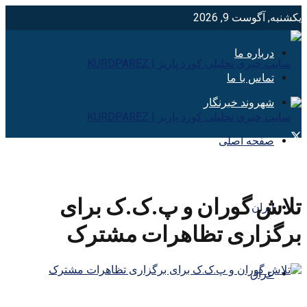
یکشنبه, آگوست 9, 2026
درباره ما
تماس با ما
شهروند خبرنگار
صفحه اصلی
تلاش گوران و پ.ک.ک برای
ایران
برگزاری تظاهرات مشترک
عراق