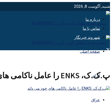
شنبه, آگوست 8, 2026
درباره ما
تماس با ما
شهروند خبرنگار
صفحه اصلی
پ.ک.ک، ENKS را عامل ناکامی های خود می داند
ایران
عراق