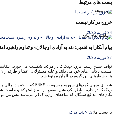
پست های مرتبط
بدون نتیجه
خروج در کار نیست!
24 فوریه 2026
مشاهده تمام نتایج
پیام آنکارا به قندیل: «نه به آزادی اوجالان» و تداوم راهبرد ا
23 فوریه 2026
نواف حسن رشید افزود: پ.ک.ک در هرکجا شکست می خورد، انتقامش ر
مسبب ناکامی های خود می دانند و علیه مسئولان، اعضا و طرفداران 
ها و شعارهای این گروه در آلمان ممنوع شد.
شورای میهنی کردهای سوریه
یگان‌های مدافع شنگال کە شاخەای از (پ.ک.ک) می‌باشد تنش بین 
برچسب ها:
ENKS
پ ک ک