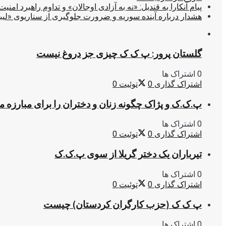
پیام آنکارا به قندیل: «نه به آزادی اوجالان» و تداوم راهبرد امنیت
هشدار درباره آینده سوریه و ضرورت جلوگیری از سناریوی «لیب
گلستان پرور: پ ک ک چیزی جز دروغ نیست
0 اشتراک ها
اشتراک گذاری
0
توئیت
0
پ.ک.ک و پژاک چگونه زنان و دختران را برای مبارزه 
0 اشتراک ها
اشتراک گذاری
0
توئیت
0
تیرباران یک دختر گریلا از سوی پ.ک.ک
0 اشتراک ها
اشتراک گذاری
0
توئیت
0
پ ک ک (حزب کارگران کردستان) چیست
0 اشتراک ها