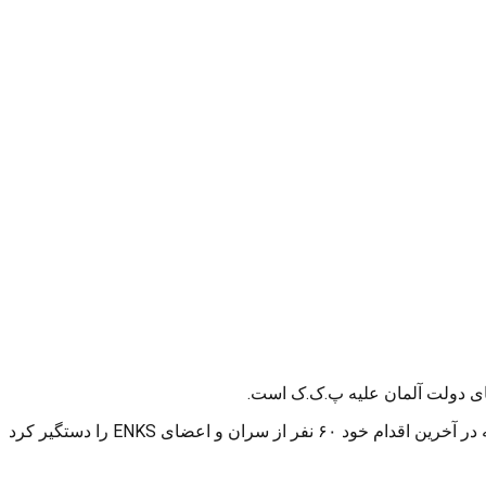
به گزارش کورد پاریز “نواف حسن رشید” در گفتگو با سایت رسمی ENKS گفت: شاخه پ.ک.ک در سوریه (PYD) در مناطق کردنشین سوریه در آخرین اقدام خود ۶۰ نفر از سران و اعضای ENKS را دستگیر کرد