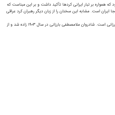
 که همواره بر تبار ایرانی کردها تأکید داشت و بر این مبناست که
ایران است. مشابه این سخنان را از زبان دیگر رهبران کرد عراقی
کورد پاریز – ٢۴اسفندماه برابر با ١۴ مارس سالروز تولد ملامصطفی بارزانی است. شادروان ملامصطفی بارزانی در سال ١٩٠٣ زاده شد و از
وارد عالم سیاست شد و مبارزه سیاسی با دولت عراق را آغاز کرد.
ت
.
و در این دوره و با رهبری وی در کنار شخصیت‌هایی مانند
ابراهیم احمد و جلال طالبانی ابعاد مبارزه این حزب با رژیم حاکم بر عراق ابعاد تازه‌ای یافت. از اواخر دهه ٣٠ خورشیدی نیز دولت ایران از
، آمدوشد رهبران کرد عراقی به ایران نیز افزایش یافت و
ان عراقی با ملت ایران بیش‌ازپیش گسترش یافت. با انعقاد قرارداد
یروهای کرد عراقی با رژیم عراق کاهش یافت و ملامصطفی بارزانی و
ان عراق به ایران مهاجرت کرده و در ایران ساکن شدند. شادروان
و آقای مسعود بارزانی و گروهی از رهبران کرد عراقی در کرج و دیگر
شاه، شیراز، جهرم، بیرجند، انزلی، مشهد، ابهر و دیگر شهرستان‌ها
گاه‌های اداری و از جمله سازمان محیط ‌زیست و شکاربانی شدند.
داوا به خارج از ایران عزیمت کرد. با پیروزی انقلاب اسلامی در سال
زمان بپردازند اما بیم آن می‌رفت تا تحولات ناشی از انقلاب بر
که برخی از جریان‌های سیاسی مارکسیست و چپ از جمله حزب