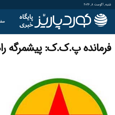
شنبه, آگوست 8, 2026
صفح
فرمانده پ.ک.ک: پیشمرگه را