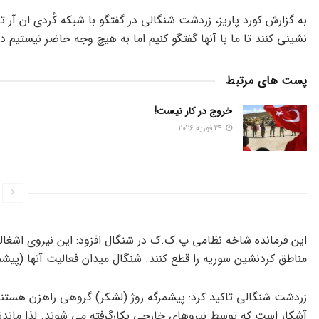
به گزارش کورد پاریز، زردشت شنگالی در گفتگو با شبکه کُردی ان آر 
نشینی کنند تا ما با آنها گفتگو کنیم اما به هیچ وجه حاضر نیستیم 
پست های مرتبط
خروج در کار نیست!
24 فوریه 2026
این فرمانده شاخه نظامی پ.ک.ک در شنگال افزود: این نیروی اشغا
مناطق کردنشین سوریه را قطع کنند. شنگال میدان فعالیت آنها (پیش
زردشت شنگالی تاکید کرد: پیشمرگه روژ (لشکر) گروهی راهزن هستند 
آشکار است که توسط نیروهای خارجی بکارگرفته می شوند. لذا ماندنش