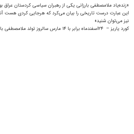
«زنده‌یاد ملامصطفی بارزانی یکی از رهبران سیاسی کردستان عراق بود
این عبارت درست تاریخی را بیان می‌کرد که هرجایی کردی هست آنجا 
نیز می‌توان شنید»
دوره نوجوانی به همراه پدر و برادر بزرگ‌تر یعنی شیخ احمد بارزانی 
بعدها ملامصطفی به رهبری حزب دموکرات کردستان عراق دست یاف
مبارزات ملامصطفی بارزانی با رژیم عراق حمایت می‌کرد و به این دلیل
به‌این‌ترتیب پیوندهای سیاسی، فرهنگی و اجتماعی این دسته از رهبر
الجزایر میان دولت ایران و دولت عراق عملا امکان استمرار مبارزه ن
بسیاری از رهبران کرد عراقی به همراه صدها‌ هزار نفر از مردم کردست
ملامصطفی بارزانی و اعضای خانواده از جمله زنده‌یاد ادریس بارزانی 
میهمانان کرد عراقی در سایر نقاط کشور از جمله تهران، شهریار، کرمان
مستقر شدند. بخش درخورتوجهی از این میهمانان به تدریج جذب دست
در این دوره شادروان ملامصطفی بارزانی به بیماری مبتلا شد و برای م
١٣۵٧ فرصتی مهیا شد تا گروه‌های کرد عراقی به تجدید ساختار و سا
وضعیت این گروه به‌ویژه رهبران کرد عراقی اثر منفی بگذارد. چرا