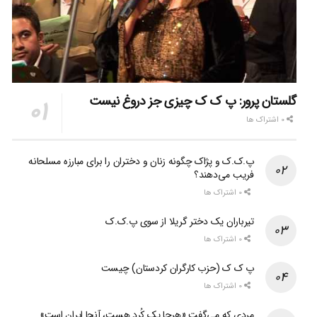
گلستان پرور: پ ک ک چیزی جز دروغ نیست
0 اشتراک ها
پ.ک.ک و پژاک چگونه زنان و دختران را برای مبارزه مسلحانه
فریب می‌دهند؟
0 اشتراک ها
تیرباران یک دختر گریلا از سوی پ.ک.ک
0 اشتراک ها
پ ک ک (حزب کارگران کردستان) چیست
0 اشتراک ها
مردی که می‌گفت «هرجا یک کُرد هست، آنجا ایران است»