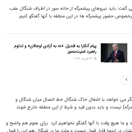
تی گفت: باید نیروهای پیشمرگه از خانه سور در اطراف شنگال عقب
درخصوص حضور پیشمرگه ها در این منطقه با آنها گفتگو کنیم.
پیام آنکارا به قندیل: «نه به آزادی اوجالان» و تداوم
راهبرد امنیت‌محور
23 فوریه 2026
لگر می خواهد با اشغال خاک شنگال خط اتصال میان شنگال و
مرگه) نیست و باید بدون قید و شرط از این منطقه خارج شوند.
و ما هیچ وقت با آنها گفتگو نخواهیم کرد. برای عموم هم واضح و
ان در اینجا قابل قبول نیست و ملت ما در شنگال هم این را قبول