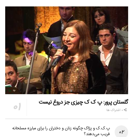
گلستان پرور: پ ک ک چیزی جز دروغ نیست
0 اشتراک ها
پ.ک.ک و پژاک چگونه زنان و دختران را برای مبارزه مسلحانه
فریب می‌دهند؟