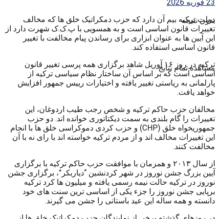
23 فوریه 2026
دولت ترکیه بیم آن دارد که حزب دمکراتیک خلق ها که مخالف
بدون نتیجه
تغییرات قانون اساسی است و به همسویی با پ.ک.ک شهرت دارد از
این آیین ها به عنوان ابزاری برای رساندن پیام مخالفت با تغییر
قانون اساسی استفاده کند.
ترکیه در روز ۱۶ آوریل شاهد برگزاری همه پرسی تغییر قانون
مشاهده تمام نتایج
اساسی است که بر اساس آن ساختار نظام سیاسی ترکیه از
پارلمانی به ریاستی تغییر یافته و اختیارات رییس جمهور افزایش
خواهد یافت.
مخالفان حزب حاکم ترکیه و شخص رجب طیب اردوغان، این
تغییرات را گام بلندی به سمت دیکتاتوری خوانده اند. دو حزب
جمهوریخواه خلق (CHP) و حزب کردی دموکراسی خلق ها با انجام
این تغییرات مخالف اند و از مردم ترکیه خواسته اند با رای نه با آن
مخالفت کنند.
از سال ۲۰۱۳ و همزمان با موافقت حزب حاکم ترکیه با برگزاری
آیین بزرگ جشن نوروز در شهر کردنشین “دیاربکر”، برگزاری جشن
نوروز در ترکیه حالت نیمه رسمی یافته و میلیون ها کرد ترکیه
برپایی جشن نوروز را جزء یکی از اساسی ترین سنت های خود
دانسته و همه ساله این عید باستانی را جشن می گیرند.
در روزهای گذشته برخی از نمایندگان حزب دمکراتیک خلق ها از