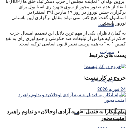
“پروین بولدان ” نماینده مجلس از حزب دمکراتیک خلق ها (HDP) با
انتقاد از عدم صدور مجوز از سوی شهرداری استانبول برای
برگزاری جشن نوروز در روز ۱۹ مارس (۲۹ اسفند) در
استانبول،گفت: هیچ کس نمی تواند مقابل برگزاری آیین باستانی
نوروز بایستد.
یادداشت
به گمان ناظران یکی از مهم ترین دلایل این تصمیم امسال حزب
حاکم ترکیه هراس از تبلیغات ضد حکومتی و جمع آوری رای به نفع
کمپین ” نه ” به همه پرسی تغییر قانون اساسی ترکیه است.
مصاحبه
پست های مرتبط
خروج در کار نیست!
چندرسانه ای
24 فوریه 2026
پیام آنکارا به قندیل: «نه به آزادی اوجالان» و تداوم راهبرد
امنیت‌محور