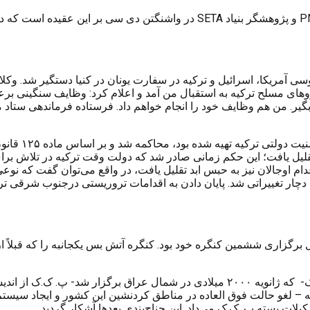
P
و پژوهشگر بنیاد
SETA
در واشنگتن دی سی بر این عقیده است که در 
کاری سرویس های جاسوسی آمریکا، اسرائیل و ترکیه در سفارت یونان در کنیا دستگیر
ی مسلح ترکیه به استقبال من آمد و اعلام کرد: وظایف سنگینی برعهده 
ا بگیر. من هم وظایف خود را انجام خواهم داد. فرستاده فرماندهی ستا
اوجالان طبق ا
قلیل یافت؛ این حکم زمانی صادر شد که دولت وقت ترکیه در تلاش برای 
ام اوجالان نیز به حبس ابد تقلیل یافت، در واقع می‌توان گفت که نوعی
ر تغییراتی شد. پایان دادن به اقدامات تروریستی درجنوب شرقی ترکیه
دالله اوجالان در ۱۵ فوریه سال ۱۹۹۹ گروه در حال برگزاری ششمین کنگره خود بود. کنگره آتش بس ی
یکسال پس از دستگیری عبدالله اوجالان درجریان کنگره هفتم پ ک ک- که ژانویه ۲۰۰۰ می
 – لغو حالت فوق العاده در مناطق کردنشین این کشور و ایجاد سیست
یلات بسته پ. ک.ک می‌داد. این جناح‌بندی بعدها آشکار گردید.