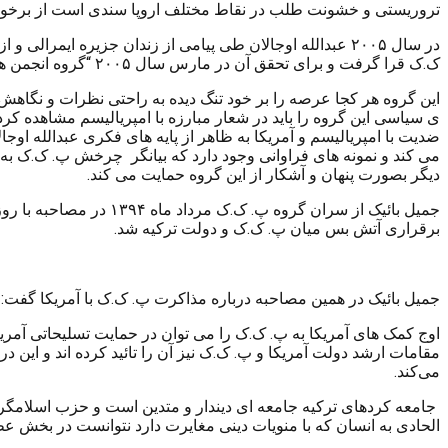
تروریستی و خشونت طلب در نقاط مختلف اروپا سندی است از برخورد د
در سال ۲۰۰۵ عبدالله اوجالان طی پیامی از زندان جزیره ایم
ک.ک قرا گرفت و برای تحقق آن در مارس سال ۲۰۰۵ “گروه انجمن های کردستان”
این گروه هر کجا عرصه را بر خود تنگ دیده به راحتی نظرات و نگاهش 
ی سیاسی این گروه را باید در شعار مبارزه با امپریالیسم مشاهده کرد
ضدیت با امپریالیسم و آمریکا به ظاهر از پایه های فکری عبدالله اوجا
می کند و نمونه های فراوانی وجود دارد که بیانگر چرخش پ. ک.ک به
دیگر بصورت پنهان و آشکار از این گروه حمایت می کند.
جمیل بائیک از سران گر
برقراری آتش بس میان پ. ک.ک و دولت ترکیه شد.
جمیل بائیک در همین مصاحبه درباره مذاکرت پ. ک.ک با آمریکا گفت: رد
اوج کمک های آمریکا به پ. ک.ک را می توان در حمایت تسلیحاتی آمر
مقامات ارشد دولت آمریکا و پ. ک.ک نیز آن را تائید کرده اند و این
می‌کند.
جامعه کردهای ترکیه جامعه ای دیندار و متدین است و حزب اسلامگرای 
الحادی به انسان که با منویات دینی مغایرت دارد نتوانست در بخش عظی