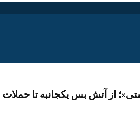
تی»؛ از آتش بس یکجانبه تا حملات ا