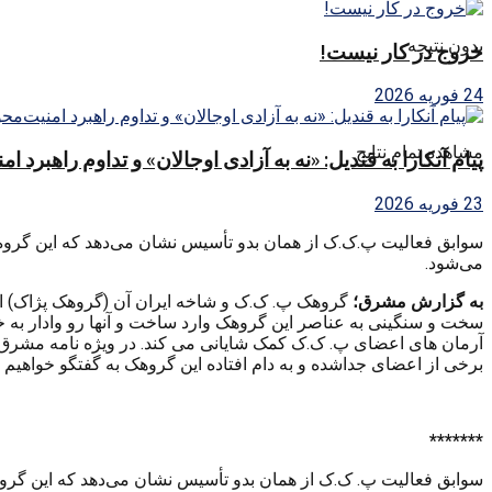
بدون نتیجه
خروج در کار نیست!
24 فوریه 2026
مشاهده تمام نتایج
پیام آنکارا به قندیل: «نه به آزادی اوجالان» و تداوم راهبرد ا
23 فوریه 2026
سوابق فعالیت پ.ک.ک از همان بدو تأسیس نشان می‌دهد که این گروه ا
می‌شود.
به گزارش مشرق؛
گروهک پ. ک.ک و شاخه ایران آن (گروهک پژاک) از
سخت و سنگینی به عناصر این گروهک وارد ساخت و آنها رو وادار به خ
آرمان های اعضای پ. ک.ک کمک شایانی می کند. در ویژه نامه مشرق که
برخی از اعضای جداشده و به دام افتاده این گروهک به گفتگو خواهیم 
*******
سوابق فعالیت پ. ک.ک از همان بدو تأسیس نشان می‌دهد که این گروه 