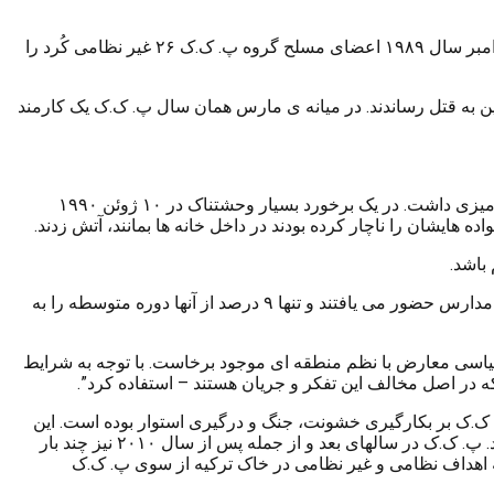
این گروه از همان ابتدا نه تنها در قبال تُرک ها و ارتش ترکیه بلکه در قبال کُردها نیز رفتاری خشن و افراطی را در پیش گرفت. در ۲۴ و ۲۵ نوامبر سال ۱۹۸۹ اعضای مسلح گروه پ. ک.ک ۲۶ غیر نظامی کُرد را
ماردین به قتل رساندند. در میانه ی مارس همان سال پ. ک.ک یک کارمند
پ. ک.ک همچنین در قبال آندسته از کردهای ترکیه که تحت نام پاسداران یا نگهبانان روستا با دولت ترکیه همکاری می کردند، رفتار خشونت آمیزی داشت. در یک برخورد بسیار وحشتناک در ۱۰ ژوئن ۱۹۹۰
در سال ۱۹۹۰ نرخ سواد در استان ماردین در مقایسه با ۷۷ درصد نرخ متوسط ملی ۴۸ درصد بود و تنها ۷۰ درصد از کودکانِ واجب التعلیم در مدارس حضور می یافتند و تنها ۹ درصد از آنها دوره متوسطه را به
 سیاسی معارض با نظم منطقه ای موجود برخاست. با توجه به شرایط
که در اصل مخالف این تفکر و جریان هستند – استفاده کرد”.
ک.ک بر بکارگیری خشونت، جنگ و درگیری استوار بوده است. این
گروه پس از دستگیری عبدالله اوجالان در سال ۱۹۹۹ بصورت یکجانبه اعلام آتش بس کرد اما در سال ۲۰۰۴ به آتش بس ۵ ساله خود پایان داد. پ. ک.ک در سالهای بعد و از جمله پس از سال ۲۰۱۰ نیز چند بار
به اهداف نظامی و غیر نظامی در خاک ترکیه از سوی پ. ک.ک