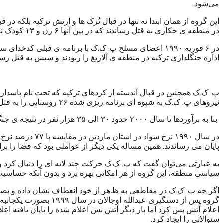
می‌شود.
در منطقه ی حکاری به قتل رساندند که در بین آنها ۶ زن و ۱۳ کودک نیز وجود داشتند.
در ۶ فوریه ۱۹۹۰ اعضای مسلح پ. ک.ک با برنامه ی قبلی
اداره جنگلداری ترکیه در منطقه ی آلازیغ را ربودند و سپس به قتل رسا
نیروهای پ. ک.ک به شیوه ای برنامه ریزی شده ۲۶ روستایی را به قتل رساندند و سپس خانه های ۴ نگهبان روستا را در حالیکه نگهبانان و خانواده هایشان را ناچار کرده بودند در داخل خانه ها بمانند، آتش زدند.
بنا به برآوردها تا سال ۲۰۰۰ حدود ۳۰ الی ۳۵ هزار نفر در نتیجه ی جنگ دولت و گروه پ. ک.ک کشته شده اند. اما ارقام ممکن است بالاتر هم باشد.
پایان می رساندند. همین مساله یکی دیگر از عواملی بود که فضا را
به عبارتی می‌توان گفت که پ. ک.ک حرکت چند لایه ای را دنبال کرد 
سیاسی منطقه، این گروه از هر امکانی بهره برد و بدون آنکه حساسیت چ
اگر چه پ. ک.ک در مقاطعی به ظاهر از خود انعطاف نشان داده و ب
اعلام آتش بس کرد اما بار دیگر آتش بس اعلام شده را پایان یافته 
سئوالاتی را ایجاد کرد.