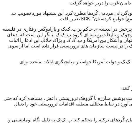
دامان غرب را دربر خواهد گرفت.
ای خودگردانی مردمیِ کُردها مطرح کرد. این پیشنهاد مورد تصویبِ پ.
KCK
تغییر یافت.
های چرخش در اندیشه ی حاکم بر پ. ک.ک و پارادوکس رفتاری در فلسفه
کوچوک و تبلیغات رسانه ای گروه پ. ک.ک بیانگر این است که ادعای
ان و آشکار بین آمریکا و پ. ک.ک و پژاک خلافِ این ادعا را اثبات
.ک را در لیست سازمان های تروریستی قرار داده است اما از سوی
وهای مخفی میان پ. ک.ک و دولت آمریکا خواستار میانجیگری ایالات متحده برای
کنند.
ت پوشش مبارزه با گروهک تروریستی داعش، مشاهده کرد که حتی
می‌آورد در نقاط مختلف منطقه اقدامات تروریستی خود را دنبال
 کُردهای ترکیه را محکم کند. پ. ک.ک به دلیل نگاه اومانیستی و