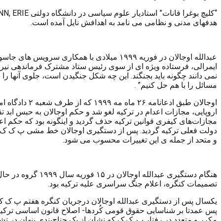
“کلیچ بوغرا قانات” استادیار علوم سیاسی در دانشگاه دولتی
NN, ERIE
هدفهای مدنی و نظامی می نامد به اهدافش نایل آمده است.
عبدالله اوجالان در فوریه ۱۹۹۹ میلادی با هم
ایمرالی، فرستاده ویژه ای از سوی رئیس ستاد مشترک فرماندهی نیروها
نمی دانند چگونه باید بجنگند. این چه شکل جنگیدن است، جلوی آنها ر
مسائل را با هم حل کنیم” .
اروپایی، مجازات اعدام در ترکیه لغو شد و حکم اوجالان به حبس ابد ت
مجازات‌های کیفری قوانین ترکیه حذف گردید و اینگونه بود که حکم اعد
دولت فعلی ترکیه گردید. پس از دستگیری اوجالان خط مشی پ ک ک دچا
و متحد از جمله ی این تغییرات محسوب می شود.
هنگام دستگیری عب
تصمیمات کنگره، اعلام جنگ سراسری علیه ترکیه بود.
پس عمدتا بر شناسایی حقوق قومی کُردها- اصلاح قانون اساسی ترکیه
مکرر و متعدد در رفتار پ. ک.ک که نشان از یک جناح‌بندی پنهان در تشک