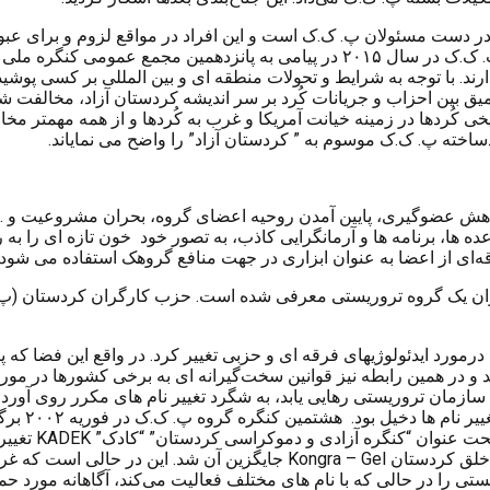
در دست مسئولان پ. ک.ک است و این افراد در مواقع لزوم و برای عبور 
عمومی کنگره ملی کردستان
ارند. با توجه به شرایط و تحولات منطقه ای و بین المللی بر کسی پوش
عمیق بین احزاب و جریانات کُرد بر سر اندیشه کردستان آزاد، مخالفت 
ُردها در زمینه خیانت آمریکا و غرب به کُردها و از همه مهمتر مخالف
ساخته پ. ک.ک موسوم به ” کردستان آزاد” را واضح می نمایاند.
اهش عضوگیری، پایین آمدن روحیه اعضای گروه، بحران مشروعیت و …
ها، وعده ها، برنامه ها و آرمانگرایی کاذب، به تصور خود خون تازه ای را
‌ای از اعضا به عنوان ابزاری در جهت منافع گروهک استفاده می شود.
ه عنوان یک گروه تروریستی معرفی شده است. حزب کارگران کردستان (
ملات ۱۱ سپتامبر فضای بین المللی درمورد ایدئولوژیهای فرقه ای و حزبی تغییر کرد. در 
شد و در همین رابطه نیز قوانین سخت‌گیرانه ای به برخی کشورها در مو
مان تروریستی رهایی یابد، به شگرد تغییر نام های مکرر روی آورد. ال
منظور جلب 
KADEK
Kongra – Gel
جایگزین آن شد. این در حالی است که غرب
تی را در حالی که با نام های مختلف فعالیت می‌کند، آگاهانه مورد حما