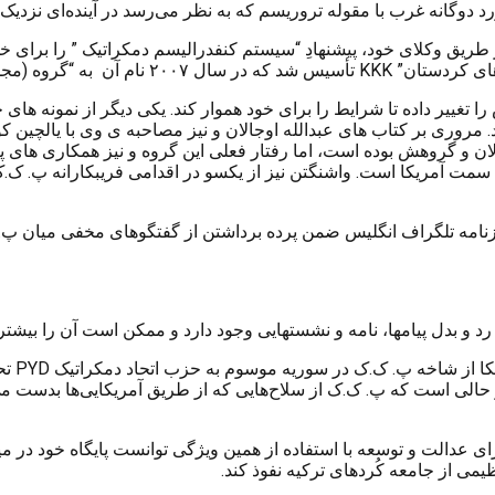
وگانه غرب با مقوله تروریسم که به نظر می‌رسد در آینده‌ای نزدیک 
رالی و از طریق وکلای خود، پیشنهادِ “سیستم کنفدرالیسم دمکراتیک ” را بر
KKK
تأسیس شد که در سال ۲۰۰۷ نام آن به “گروه (مجمع) جوامع کردستان”
را تغییر داده تا شرایط را برای خود هموار کند. یکی دیگر از نمونه 
. مروری بر کتاب های عبدالله اوجالان و نیز مصاحبه ی وی با یالچین 
لان و گروهش بوده است، اما رفتار فعلی این گروه و نیز همکاری های پنه
 سمت آمریکا است. واشنگتن نیز از یکسو در اقدامی فریبکارانه پ. ک
وه پ. ک.ک مرداد ماه ۱۳۹۴ در مصاحبه با روزنامه تلگراف انگلیس ضمن پرده برداشتن از گفتگ
 و بدل پیامها، نامه و نشستهایی وجود دارد و ممکن است آن را بیشتر 
یکا از شاخه پ. ک.ک در سوریه موسوم به حزب اتحاد دمکراتیک
PYD
تح
 در حالی است که پ. ک.ک از سلاح‌هایی که از طریق آمریکایی‌ها بدست 
عدالت و توسعه با استفاده از همین ویژگی توانست پایگاه خود در میان
می از جامعه کُردهای ترکیه نفوذ کند.