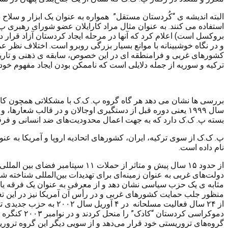
البته اندیشه ی “کُردستان مستقل” همواره به عنوان یک ابزار و سلاح 
استفاده می کنند. به عنوان مثال مراد کارایلان عضو شورای رهبری پ. ک.ک در سال ۲۰۱۵ در پیامی به پانزدهمین مجمع 
بروکسل است) اعلام کرد که آنها در مرحله ایجاد کردستان آزاد قرار د
و در نگاه خوشبینانه با موانع بسیار بزرگی روبرو است. اختلاف نظر 
کشورهای غربی و فرامنطقه ای در این خصوص، سابقه ی ذهنی و تاریخی ک
ترکیه و سوریه از جمله دلایلی است که ناممکن بودن ایجاد مفهوم خود
بررسی ها نشان می دهد هر گاه گروه پ. ک.ک با مشکلاتی همچون ک
سال ۱۹۹۹ یعنی دوره قبل از دستگیری اوجالان و در قالب شعار
بسته پ. ک.ک دارد که به جهت اعمال محدودیت‌های ضد انسانی و فرقه
پ. ک.ک از سوی ترکیه، ایران، کشورهای اتحادیه اروپا و آمریکا ب
نام داده است.
از حدود ۱۵ سال پیش و متاثر از ح
دولت‌های غربی به عنوان زمینه‌ای برای تهدیدات بین‌المللی شناخته 
مثابه ی یک حزب سیاسی نشان دهد و از معرفی به عنوان یک فرقه یا ساز
از ۲۴ سال فعالیت مسلحانه در ۴ آوریل سال ۲۰۰۲ به حزب جدیدی تحت عنوان “کنگره آزادی و دموکراسی کردستان” “کادک”
دموکراسی کردستان “کادک” را منحل کردند و در نوامبر ۲۰۰۳ کنگره خلق کردستان
گروه‌های تروریستی خود قرار می‌دهد و از سویی دیگر این گروه تروریس