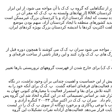
از تنگناهایی که گروه پ. ک.ک با آن مواجه می شود، از این ابزار
KNK
(از نهادهای وابسته به پ. ک.ک که مقر آن در
یده نیست که ایجاد کُردستان آزاد و یا کردستان بزرگ غیرممکن است
شدید کشورهای منطقه با ایجاد کردستان آزاد، مبهم بودن موضع
ت اکثریتِ کردها با اندیشه کردستان بزرگ بویژه کردهای ایران،
 مواجه می شود سران پ. ک.ک می کوشند تا همچون دوره قبل از
 به رگ های پ. ک.ک وارد کنند و این رفتار ناشی از ساخت فرقه‌ای و
پ ک ک) برای خارج شدن از فهرست گروههای تروریستی بارها تغییر
واقع این فضا که پیش از این حساسیت و اهمیت چندانی بر آن وجود نداشت، در نگاه
رد فعالیت‌های فرقه‌ای اضافه گشت. پ. ک.ک برای آنکه خود را به
بته تلاش برای بقا و استمرار فعالیت با معیارهای کنونی جهان به
حمایت کشورهای غربی و در رأس آن آمریکا نیز در این تغییر نام ها دخیل بود. هشتمین کنگره گروه پ. ک.ک در فوریه ۲۰۰۲ برگزار شد. بر اساس تصمیماتی که در این کنگره اتخاذ شد این گروه پس
تغییر نام داد. سران پ. ک.ک در اکتبر سال ۲۰۰۳۳ کنگره آزادی و
 با نوعی ریاکاری و برخورد دوگانه از سوی پ. ک.ک را در لیست
یت قرار می‌دهد. فعالیت‌های آزادانه نفرات تشکیلات این گروه