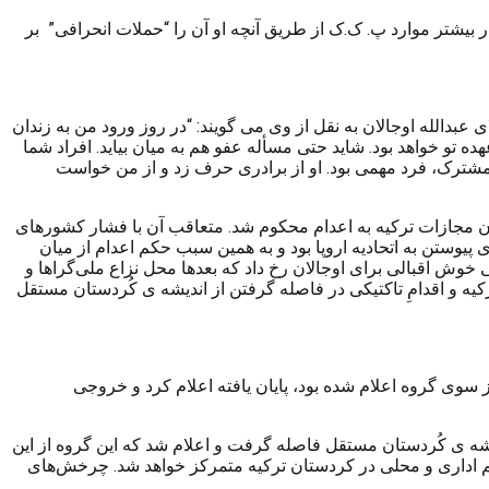
بیشتر موارد پ. ک.ک از طریق آنچه او آن را “حملات انحرافی” بر
 شد. وکلای عبدالله اوجالان به نقل از وی می گویند: “در روز ورود من به زندان
تو خواهد بود. شاید حتی مسأله عفو هم به میان بیاید. افراد شما
د مشترک، فرد مهمی بود. او از برادری حرف زد و از من خواست
دعانامه ۲۶ ماه مه ۱۹۹۹ که از طرف شعبه ۲ دادگاه امنیت دولتی ترکیه تهیه شده بود، محاکمه شد و بر اساس ماده ۱۲۵ قانون مجازات ترکیه به اعدام محکوم شد. متعاقب آن با فشار کشورهای
پیوستن به اتحادیه اروپا بود و به همین سبب حکم اعدام از میان
 خوش اقبالی برای اوجالان رخ داد که بعدها محل نزاع ملی‌گراها و
 و اقدامِ تاکتیکی در فاصله گرفتن از اندیشه ی کُردستان مستقل
کجانبه را که قبلاً از سوی گروه اعلام شده بود، پایان یافته اعلام کرد و خروجی
لادی در شمال عراق برگزار شد- پ. ک.ک از اندیشه ی کُردستان مستقل فاصله گرفت و اعلام شد که این گروه از این
م اداری و محلی در کردستان ترکیه متمرکز خواهد شد. چرخش‌های