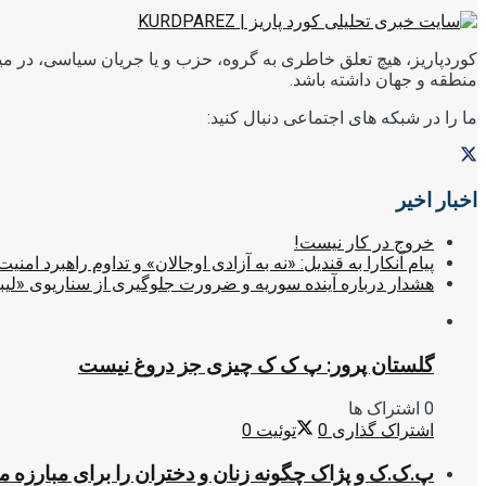
کوردپاریز، هیچ تعلق خاطری به گروه، حزب و یا جریان سیاسی، در میا
منطقه و جهان داشته باشد.
ما را در شبکه های اجتماعی دنبال کنید:
اخبار اخیر
خروج در کار نیست!
پیام آنکارا به قندیل: «نه به آزادی اوجالان» و تداوم راهبرد امنیت
هشدار درباره آینده سوریه و ضرورت جلوگیری از سناریوی «لیب
گلستان پرور: پ ک ک چیزی جز دروغ نیست
0 اشتراک ها
اشتراک گذاری
0
توئیت
0
پ.ک.ک و پژاک چگونه زنان و دختران را برای مبارزه 