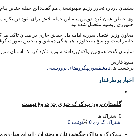
سلیمان درباره تجاوز رژیم صهیونیستی هم گفت: این حمله چندین پیام دا
وی خاطر نشان کرد: دومین پیام این حمله تلاش برای نفود در پیکره
جمهوری روسیه متحمل شده بود.
معاون وزیر اقتصاد سوریه ادامه داد: حقایق جاری در میدان تاکید می‌
حاضر است و پاسخ به تجاوز با هماهنگی دمشق و متحدین صورت گرف
سلیمان گفت: همچنین واکنش پدافند سوریه تاکید کرد که آسمان سوریه
منبع: فارس
برچسب ها:
دمشق
سوریه
گروه‌های تروریستی
اخبار پرطرفدار
گلستان پرور: پ ک ک چیزی جز دروغ نیست
0 اشتراک ها
اشتراک گذاری
0
توئیت
0
پ.ک.ک و پژاک چگونه زنان و دختران را برای مبارزه 