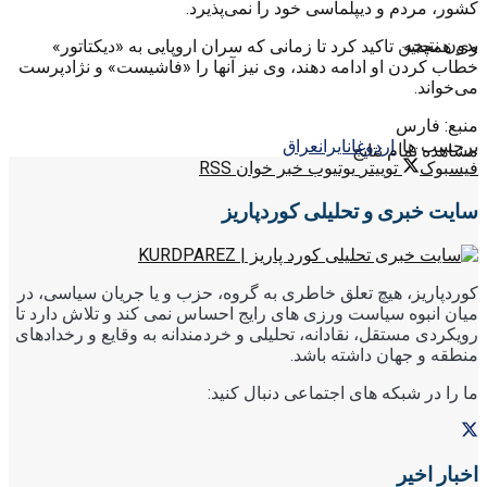
کشور، مردم و دیپلماسی خود را نمی‌پذیرد.
بدون نتیجه
وی همچنین تاکید کرد تا زمانی که سران اروپایی به «دیکتاتور»
خطاب کردن او ادامه دهند، وی نیز آنها را «فاشیست» و نژادپرست
می‌خواند.
منبع: فارس
برچسب ها:
اردوغان
ایران
عراق
مشاهده تمام نتایج
فیسبوک
توییتر
یوتیوب
خبر خوان RSS
سایت خبری و تحلیلی کوردپاریز
کوردپاریز، هیچ تعلق خاطری به گروه، حزب و یا جریان سیاسی، در
میان انبوه سیاست ورزی های رایج احساس نمی کند و تلاش دارد تا
رویکردی مستقل، نقادانه، تحلیلی و خردمندانه به وقایع و رخدادهای
منطقه و جهان داشته باشد.
ما را در شبکه های اجتماعی دنبال کنید:
اخبار اخیر