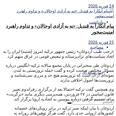
24 فوریه 2026
یادداشت
پیام آنکارا به قندیل: «نه به آزادی اوجالان» و تداوم راهبرد
امنیت‌محور
23 فوریه 2026
مصاحبه
«رجب طیب اردوغان» رئیس جمهور ترکیه امروز (شنبه) ایران را به
اتخاذ سیاست‌های نژادپرستانه و تبعیض قومی در عراق متهم کرد.
اردوغان طی سخنرانی در پایان مجمع سالانه ترکیه-انگلیس درباره
مسائل مختلفی صحبت کرده و گفت حمله تروریستی به لندن
چندرسانه ای
نمونه‌ای از آن است که تروریسم هیچ حد و مرزی نمی‌شناسد و
تروریست‌ها اصول اخلاقی ندارند.
وی همچنین گفت ترکیه احتمالا بعد از برگزاری رفراندوم تغییر
قانون اساسی در ۲۷ فروردین، همه‌پرسی دیگری مانند «برگزیت»
برای تصمیم گرفتن درباره پیوستن به اتحادیه اروپا برگزار کند.
اردوغان با بیان اینکه صبر ترکیه در برابر رویکردهای خصمانه
کشورهای اروپایی حدی دارد، گفت هرگز توهین‌های روزانه به