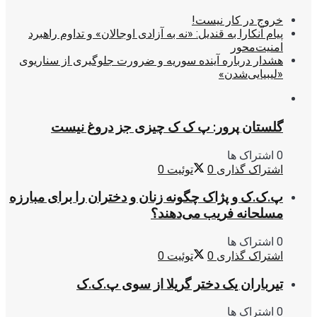
خروج در کار نیست!
پیام آنکارا به قندیل: «نه به آزادی اوجالان» و تداوم راهبرد
امنیت‌محور
هشدار درباره آینده سوریه و ضرورت جلوگیری از سناریوی
«لیبیایی‌شدن»
گلستان پرور: پ ک ک چیزی جز دروغ نیست
0 اشتراک ها
اشتراک گذاری
0
توئیت
0
پ.ک.ک و پژاک چگونه زنان و دختران را برای مبارزه
مسلحانه فریب می‌دهند؟
0 اشتراک ها
اشتراک گذاری
0
توئیت
0
تیرباران یک دختر گریلا از سوی پ.ک.ک
0 اشتراک ها